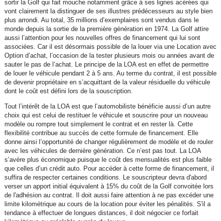
sortir la Golf qui fait mouche notamment grâce à ses lignes acérées qui
vont clairement la distinguer de ses illustres prédécesseurs au style bien
plus arrondi. Au total, 35 millions d’exemplaires sont vendus dans le
monde depuis la sortie de la première génération en 1974. La Golf attire
aussi l’attention pour les nouvelles offres de financement qui lui sont
associées. Car il est désormais possible de la louer via une Location avec
Option d’achat, l’occasion de la tester plusieurs mois ou années avant de
sauter le pas de l’achat. Le principe de la LOA est en effet de permettre
de louer le véhicule pendant 2 à 5 ans. Au terme du contrat, il est possible
de devenir propriétaire en s’acquittant de la valeur résiduelle du véhicule
dont le coût est défini lors de la souscription.
Tout l’intérêt de la LOA est que l’automobiliste bénéficie aussi d’un autre
choix qui est celui de restituer le véhicule et souscrire pour un nouveau
modèle ou rompre tout simplement le contrat et en rester là. Cette
flexibilité contribue au succès de cette formule de financement. Elle
donne ainsi l’opportunité de changer régulièrement de modèle et de rouler
avec les véhicules de dernière génération. Ce n’est pas tout. La LOA
s’avère plus économique puisque le coût des mensualités est plus faible
que celles d’un crédit auto. Pour accéder à cette forme de financement, il
suffira de respecter certaines conditions. Le souscripteur devra d'abord
verser un apport initial équivalent à 15% du coût de la Golf convoitée lors
de l'adhésion au contrat. Il doit aussi faire attention à ne pas excéder une
limite kilométrique au cours de la location pour éviter les pénalités. S'il a
tendance à effectuer de longues distances, il doit négocier ce forfait