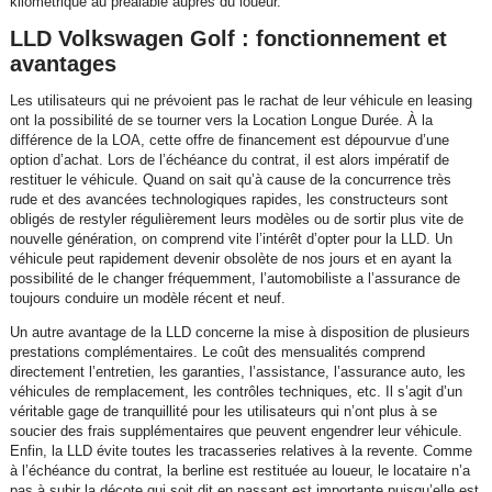
kilométrique au préalable auprès du loueur.
LLD Volkswagen Golf : fonctionnement et
avantages
Les utilisateurs qui ne prévoient pas le rachat de leur véhicule en leasing
ont la possibilité de se tourner vers la Location Longue Durée. À la
différence de la LOA, cette offre de financement est dépourvue d’une
option d’achat. Lors de l’échéance du contrat, il est alors impératif de
restituer le véhicule. Quand on sait qu’à cause de la concurrence très
rude et des avancées technologiques rapides, les constructeurs sont
obligés de restyler régulièrement leurs modèles ou de sortir plus vite de
nouvelle génération, on comprend vite l’intérêt d’opter pour la LLD. Un
véhicule peut rapidement devenir obsolète de nos jours et en ayant la
possibilité de le changer fréquemment, l’automobiliste a l’assurance de
toujours conduire un modèle récent et neuf.
Un autre avantage de la LLD concerne la mise à disposition de plusieurs
prestations complémentaires. Le coût des mensualités comprend
directement l’entretien, les garanties, l’assistance, l’assurance auto, les
véhicules de remplacement, les contrôles techniques, etc. Il s’agit d’un
véritable gage de tranquillité pour les utilisateurs qui n’ont plus à se
soucier des frais supplémentaires que peuvent engendrer leur véhicule.
Enfin, la LLD évite toutes les tracasseries relatives à la revente. Comme
à l’échéance du contrat, la berline est restituée au loueur, le locataire n’a
pas à subir la décote qui soit dit en passant est importante puisqu’elle est