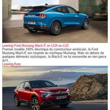
Leasing Ford Mustang Mach E en LOA ou LLD
Premier modèle 100% électrique du constructeur américain, la Ford
Mustang Mach-E est inspirée du mythique Mustang. Mais en dehors de
quelques éléments stylistiques, la Mach-E ne lui ressemble en rien parce
qu’il...
Leasing Auto