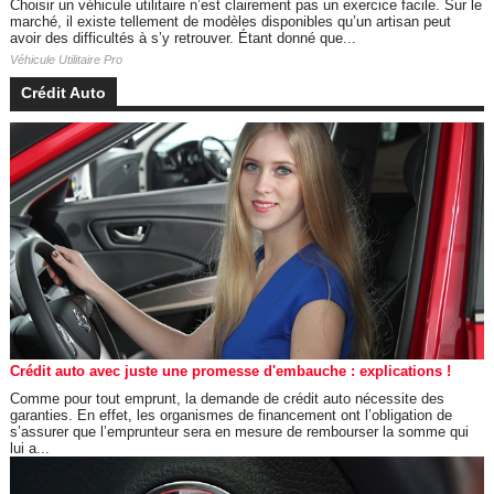
Choisir un véhicule utilitaire n’est clairement pas un exercice facile. Sur le
marché, il existe tellement de modèles disponibles qu’un artisan peut
avoir des difficultés à s’y retrouver. Étant donné que...
Véhicule Utilitaire Pro
Crédit Auto
Crédit auto avec juste une promesse d'embauche : explications !
Comme pour tout emprunt, la demande de crédit auto nécessite des
garanties. En effet, les organismes de financement ont l’obligation de
s’assurer que l’emprunteur sera en mesure de rembourser la somme qui
lui a...