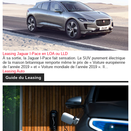
Leasing Jaguar I-Pace en LOA ou LLD
À sa sortie, la Jaguar I-Pace fait sensation. Le SUV purement électrique
de la maison britannique remporte même le prix de « Voiture européenne
de l’année 2019 » et « Voiture mondiale de l’année 2019 ». Il...
Leasing Auto
Guide du Leasing