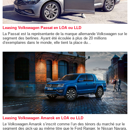
Leasing Volkswagen Passat en LOA ou LLD
La Passat est la représentante de la marque allemande Volkswagen sur le
segment des berlines. Ayant été écoulée à plus de 20 millions
d’exemplaires dans le monde, elle tient la place du...
Leasing Volkswagen Amarok en LOA ou LLD
Le Volkswagen Amarok s’inscrit comme l’un des ténors du marché sur le
segment des pick-up au même titre que le Ford Ranger, le Nissan Navara,