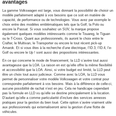
avantages
La gamme Volkswagen est large, vous donnant la possibilité de choisir un
modèle parfaitement adapté à vos besoins que ce soit en matière de
capacité, de performance ou de technologies. Vous avez par exemple le
choix entre des modèles emblématiques tels que la Golf, la Polo ou
encore la Passat. Si vous souhaitez un SUV, la marque propose
également quelques modèles intéressants comme le Touareg, le Tiguan
ou le T-Cross. Quant aux professionnels, ils auront le choix entre le
Crafter, le Multivan, le Transporter ou encore le tout récent pick-up
Amarok. Et si vous êtes à la recherche d’une électrique, l’ID.3, l’ID.4, l’e-
Golf ou encore le Up ! sont aussi des propositions intéressantes.
En ce qui concerne le mode de financement, la LLD s’avère tout aussi
avantageuse que la LOA. La raison en est qu’elle offre la même flexibilité
et accessibilité que la LOA. Ainsi, si votre budget est limité, la LLD peut
être un choix tout aussi judicieux. Comme avec la LOA, la LLD vous
permet de personnaliser votre modèle Volkswagen et votre contrat pour
correspondre parfaitement à vos besoins. Mais à la différence de celle-ci,
aucune possibilité de rachat n’est en jeu. Cela ne handicape cependant
pas la formule en LLD vu qu’elle se destine principalement à la location.
D’autant qu’elle a comme particularité d’inclure des services annexes
pratiques pour la gestion du bien loué. Cette option s’avère vraiment utile
aux professionnels qui externaliseront ainsi la gestion d’une flotte de
véhicules.