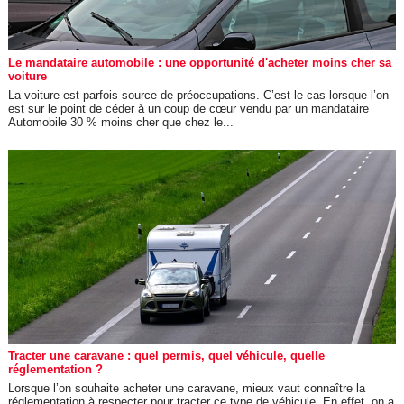
Le mandataire automobile : une opportunité d'acheter moins cher sa
voiture
La voiture est parfois source de préoccupations. C’est le cas lorsque l’on
est sur le point de céder à un coup de cœur vendu par un mandataire
Automobile 30 % moins cher que chez le...
Tracter une caravane : quel permis, quel véhicule, quelle
réglementation ?
Lorsque l’on souhaite acheter une caravane, mieux vaut connaître la
réglementation à respecter pour tracter ce type de véhicule. En effet, on a