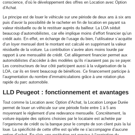
conscience, d’où le développement des offres en Location avec Option
d’Achat.
Le principe est de louer le véhicule sur une période de deux ans à six ans
puis d’avoir la possibilité de le racheter en fin de location en payant sa
valeur résiduelle ou de le restituer auprès du bailleur. La LOA séduit
beaucoup d’automobilistes, car elle implique moins d’effort financier qu’un
crédit auto. En effet, en échange de l’usage du bien, l’utilisateur s’acquitte
d’un loyer mensuel dont le montant est calculé en supprimant la valeur
résiduelle de la voiture. La contribution s’avère alors moins lourde par
rapport à une mensualité de crédit. Cet allègement financier permet aux
automobilistes d’accéder à des modèles qu’ils n’auraient pas pu se payer.
Les constructeurs de leur côté participent aussi à la vulgarisation de la
LOA, car ils en tirent beaucoup de bénéfices. Ce financement participe à
l’augmentation du nombre d’immatriculations grâce à une rotation plus
rapide du parc automobile.
LLD Peugeot : fonctionnement et avantages
Tout comme la Location avec Option d’Achat, la Location Longue Durée
permet de louer un véhicule sur une période fixée entre 1 à 5 ans
moyennant le règlement d’une redevance mensuelle. Concrètement, la
voiture équipée des options choisies par le locataire est achetée par
l’organisme de crédit ou la banque pour le compte de son client puis la lui
loue. La spécificité de cette offre est qu’elle ne s’accompagne d’aucune
option d’achat. En clair, une restitution est requise à l’expiration du