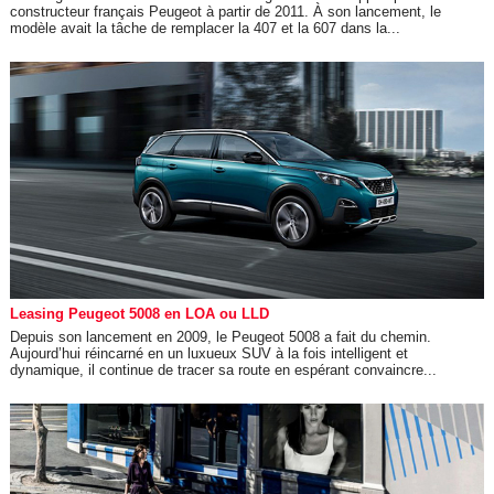
constructeur français Peugeot à partir de 2011. À son lancement, le
modèle avait la tâche de remplacer la 407 et la 607 dans la...
Leasing Peugeot 5008 en LOA ou LLD
Depuis son lancement en 2009, le Peugeot 5008 a fait du chemin.
Aujourd’hui réincarné en un luxueux SUV à la fois intelligent et
dynamique, il continue de tracer sa route en espérant convaincre...