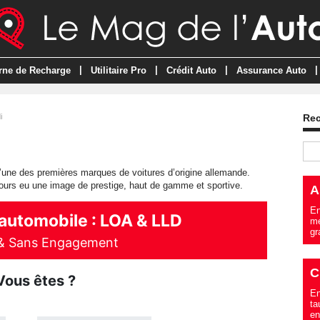
|
|
|
|
rne de Recharge
Utilitaire Pro
Crédit Auto
Assurance Auto
i
Re
l’une des premières marques de voitures d’origine allemande.
jours eu une image de prestige, haut de gamme et sportive.
A
En
me
gr
C
En
ta
en