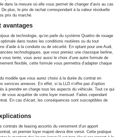
able dans la mesure où elle vous permet de changer d’avis au cas
De plus, le prix de rachat correspondant à la valeur résiduelle
les prix du marché.
t avantages
ijoux de technologie, qu’on parle du système Quattro de rouage
 optimale dans toutes les conditions routières ou du tout
ns d’aide à la conduite ou de sécurité. En optant pour une Audi,
vancées technologiques, que vous preniez une classique berline,
a vous tente, vous avez aussi le choix d’une autre formule de
mement flexible, cette formule vous permettra d’adapter chaque
n du modèle que vous aurez choisi à la durée du contrat en
es services annexes. En effet, si la LLD n’offre pas d’option
nés à prendre en charge tous les aspects du véhicule. Tout ce qui
et de vous acquitter de votre loyer mensuel. Faites cependant
ntrat. En cas d’écart, les conséquences sont susceptibles de
xplications
s contrats de leasing assortis du versement d’un apport
contrat, un premier loyer majoré devra être versé. Cette pratique