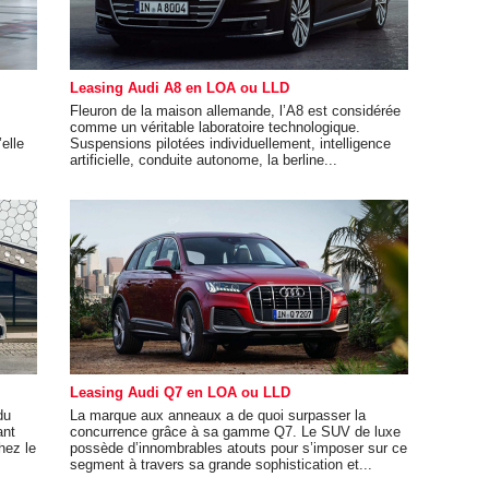
Leasing Audi A8 en LOA ou LLD
Fleuron de la maison allemande, l’A8 est considérée
comme un véritable laboratoire technologique.
elle
Suspensions pilotées individuellement, intelligence
artificielle, conduite autonome, la berline...
Leasing Audi Q7 en LOA ou LLD
du
La marque aux anneaux a de quoi surpasser la
ant
concurrence grâce à sa gamme Q7. Le SUV de luxe
hez le
possède d’innombrables atouts pour s’imposer sur ce
segment à travers sa grande sophistication et...