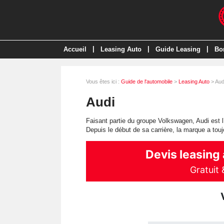
|
|
|
Accueil
Leasing Auto
Guide Leasing
Bo
Vous êtes ici :
Guide de l'automobile
>
Leasing Auto
> Aud
Audi
Faisant partie du groupe Volkswagen, Audi est 
Depuis le début de sa carrière, la marque a tou