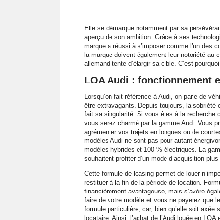
Elle se démarque notamment par sa persévéranc
aperçu de son ambition. Grâce à ses technologi
marque a réussi à s’imposer comme l’un des con
la marque doivent également leur notoriété au co
allemand tente d’élargir sa cible. C’est pourqu
LOA Audi : fonctionnement e
Lorsqu’on fait référence à Audi, on parle de v
être extravagants. Depuis toujours, la sobriété 
fait sa singularité. Si vous êtes à la recherche
vous serez charmé par la gamme Audi. Vous prof
agrémenter vos trajets en longues ou de courte
modèles Audi ne sont pas pour autant énergivore
modèles hybrides et 100 % électriques. La gam
souhaitent profiter d’un mode d’acquisition plus 
Cette formule de leasing permet de louer n’impo
restituer à la fin de la période de location. Fo
financièrement avantageuse, mais s’avère égalem
faire de votre modèle et vous ne payerez que l
formule particulière, car, bien qu’elle soit axée 
locataire. Ainsi, l’achat de l’Audi louée en LOA