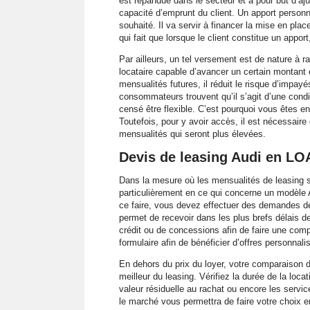
est répandue dans le secteur et a pour but d’ajus
capacité d’emprunt du client. Un apport person
souhaité. Il va servir à financer la mise en plac
qui fait que lorsque le client constitue un appor
Par ailleurs, un tel versement est de nature à ra
locataire capable d’avancer un certain montant e
mensualités futures, il réduit le risque d’impayé
consommateurs trouvent qu’il s’agit d’une cond
censé être flexible. C’est pourquoi vous êtes e
Toutefois, pour y avoir accès, il est nécessaire
mensualités qui seront plus élevées.
Devis de leasing Audi en LO
Dans la mesure où les mensualités de leasing so
particulièrement en ce qui concerne un modèle Aud
ce faire, vous devez effectuer des demandes de 
permet de recevoir dans les plus brefs délais d
crédit ou de concessions afin de faire une com
formulaire afin de bénéficier d’offres personnali
En dehors du prix du loyer, votre comparaison do
meilleur du leasing. Vérifiez la durée de la locat
valeur résiduelle au rachat ou encore les servi
le marché vous permettra de faire votre choix 