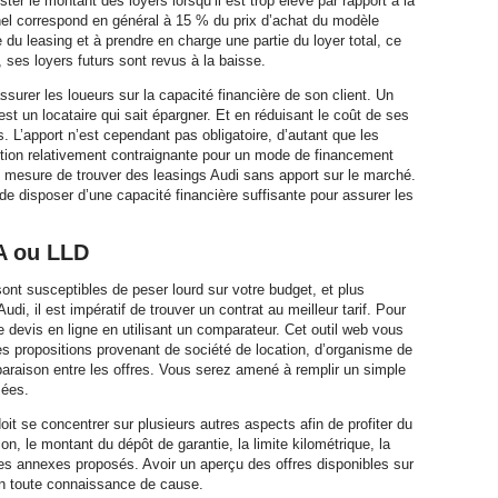
ter le montant des loyers lorsqu’il est trop élevé par rapport à la
nel correspond en général à 15 % du prix d’achat du modèle
e du leasing et à prendre en charge une partie du loyer total, ce
t, ses loyers futurs sont revus à la baisse.
ssurer les loueurs sur la capacité financière de son client. Un
st un locataire qui sait épargner. Et en réduisant le coût de ses
s. L’apport n’est cependant pas obligatoire, d’autant que les
ition relativement contraignante pour un mode de financement
n mesure de trouver des leasings Audi sans apport sur le marché.
 de disposer d’une capacité financière suffisante pour assurer les
A ou LLD
nt susceptibles de peser lourd sur votre budget, et plus
i, il est impératif de trouver un contrat au meilleur tarif. Pour
devis en ligne en utilisant un comparateur. Cet outil web vous
es propositions provenant de société de location, d’organisme de
paraison entre les offres. Vous serez amené à remplir un simple
sées.
it se concentrer sur plusieurs autres aspects afin de profiter du
ion, le montant du dépôt de garantie, la limite kilométrique, la
ces annexes proposés. Avoir un aperçu des offres disponibles sur
en toute connaissance de cause.