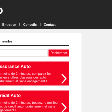
|
|
|
Entretien
Conseils
Contact
cherche
ssurance Auto
 moins de 2 minutes, comparez les
illeurs offres d'assurances auto
atuitement et sans engagement !
rédit Auto
 moins de 2 minutes, trouvez le meilleur
ux de crédit auto, gratuitement et sans
gagement !