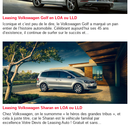
Leasing Volkswagen Golf en LOA ou LLD
Iconique et c’est peu de le dire, le Volkswagen Golf a marqué un pan
entier de l’histoire automobile. Célébrant aujourd’hui ses 45 ans
d’existence, il continue de surfer sur le succès et...
Leasing Volkswagen Sharan en LOA ou LLD
Chez Volkswagen, on le surnomme « le héros des grandes tribus », et
cela à juste titre, car le Sharan est le véhicule familial par
excellence.Votre Devis de Leasing Auto ! Gratuit et sans...