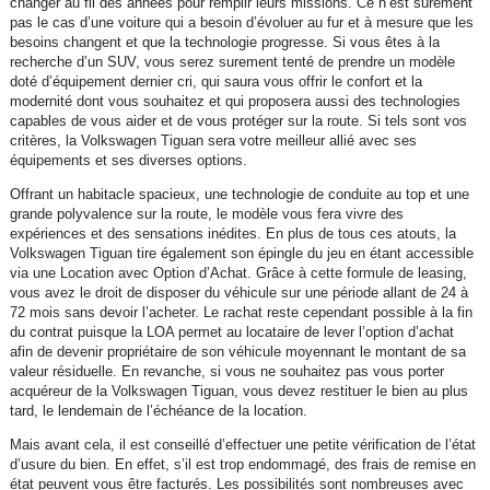
changer au fil des années pour remplir leurs missions. Ce n’est surement
pas le cas d’une voiture qui a besoin d’évoluer au fur et à mesure que les
besoins changent et que la technologie progresse. Si vous êtes à la
recherche d’un SUV, vous serez surement tenté de prendre un modèle
doté d’équipement dernier cri, qui saura vous offrir le confort et la
modernité dont vous souhaitez et qui proposera aussi des technologies
capables de vous aider et de vous protéger sur la route. Si tels sont vos
critères, la Volkswagen Tiguan sera votre meilleur allié avec ses
équipements et ses diverses options.
Offrant un habitacle spacieux, une technologie de conduite au top et une
grande polyvalence sur la route, le modèle vous fera vivre des
expériences et des sensations inédites. En plus de tous ces atouts, la
Volkswagen Tiguan tire également son épingle du jeu en étant accessible
via une Location avec Option d’Achat. Grâce à cette formule de leasing,
vous avez le droit de disposer du véhicule sur une période allant de 24 à
72 mois sans devoir l’acheter. Le rachat reste cependant possible à la fin
du contrat puisque la LOA permet au locataire de lever l’option d’achat
afin de devenir propriétaire de son véhicule moyennant le montant de sa
valeur résiduelle. En revanche, si vous ne souhaitez pas vous porter
acquéreur de la Volkswagen Tiguan, vous devez restituer le bien au plus
tard, le lendemain de l’échéance de la location.
Mais avant cela, il est conseillé d’effectuer une petite vérification de l’état
d’usure du bien. En effet, s’il est trop endommagé, des frais de remise en
état peuvent vous être facturés. Les possibilités sont nombreuses avec