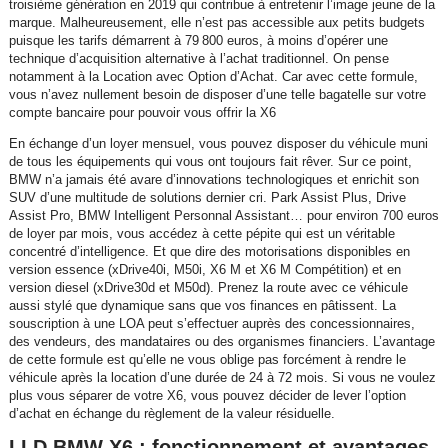
troisième génération en 2019 qui contribue à entretenir l’image jeune de la
marque. Malheureusement, elle n’est pas accessible aux petits budgets
puisque les tarifs démarrent à 79 800 euros, à moins d’opérer une
technique d’acquisition alternative à l’achat traditionnel. On pense
notamment à la Location avec Option d’Achat. Car avec cette formule,
vous n’avez nullement besoin de disposer d’une telle bagatelle sur votre
compte bancaire pour pouvoir vous offrir la X6
En échange d’un loyer mensuel, vous pouvez disposer du véhicule muni
de tous les équipements qui vous ont toujours fait rêver. Sur ce point,
BMW n’a jamais été avare d’innovations technologiques et enrichit son
SUV d’une multitude de solutions dernier cri. Park Assist Plus, Drive
Assist Pro, BMW Intelligent Personnal Assistant… pour environ 700 euros
de loyer par mois, vous accédez à cette pépite qui est un véritable
concentré d’intelligence. Et que dire des motorisations disponibles en
version essence (xDrive40i, M50i, X6 M et X6 M Compétition) et en
version diesel (xDrive30d et M50d). Prenez la route avec ce véhicule
aussi stylé que dynamique sans que vos finances en pâtissent. La
souscription à une LOA peut s’effectuer auprès des concessionnaires,
des vendeurs, des mandataires ou des organismes financiers. L’avantage
de cette formule est qu’elle ne vous oblige pas forcément à rendre le
véhicule après la location d’une durée de 24 à 72 mois. Si vous ne voulez
plus vous séparer de votre X6, vous pouvez décider de lever l’option
d’achat en échange du règlement de la valeur résiduelle.
LLD BMW X6 : fonctionnement et avantages