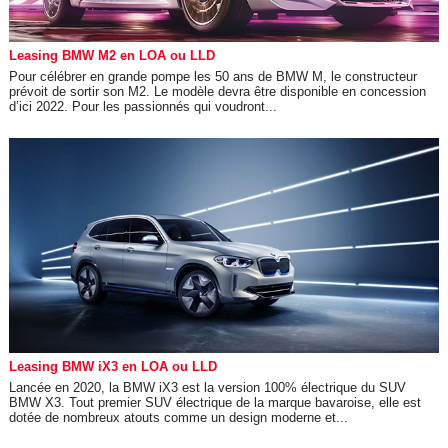
Leasing BMW M2 en LOA ou LLD
Pour célébrer en grande pompe les 50 ans de BMW M, le constructeur
prévoit de sortir son M2. Le modèle devra être disponible en concession
d’ici 2022. Pour les passionnés qui voudront...
Leasing BMW iX3 en LOA ou LLD
Lancée en 2020, la BMW iX3 est la version 100% électrique du SUV
BMW X3. Tout premier SUV électrique de la marque bavaroise, elle est
dotée de nombreux atouts comme un design moderne et...