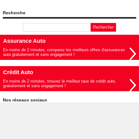
Recherche
Assurance Auto
En moins de 2 minutes, comparez les meilleurs offres d'assurances
auto gratuitement et sans engagement !
Crédit Auto
En moins de 2 minutes, trouvez le meilleur taux de crédit auto,
gratuitement et sans engagement !
Nos réseaux sociaux
© 2019-2026 - Le Mag de l'Auto édité par My Beautiful Company -
Mentions légales
-
Données personnelles