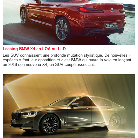
Leasing BMW X4 en LOA ou LLD
Les SUV connaissent une profonde mutation stylistique. De nouvelles «
espèces » font leur apparition et c’est BMW qui ouvre la voie en lançant
en 2018 son nouveau X4, un SUV coupé associant...