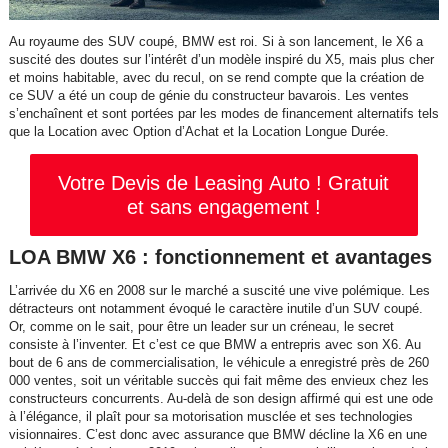
Au royaume des SUV coupé, BMW est roi. Si à son lancement, le X6 a
suscité des doutes sur l’intérêt d’un modèle inspiré du X5, mais plus cher
et moins habitable, avec du recul, on se rend compte que la création de
ce SUV a été un coup de génie du constructeur bavarois. Les ventes
s’enchaînent et sont portées par les modes de financement alternatifs tels
que la Location avec Option d’Achat et la Location Longue Durée.
Votre Devis de Leasing Auto ! Gratuit
et sans engagement !
LOA BMW X6 : fonctionnement et avantages
L’arrivée du X6 en 2008 sur le marché a suscité une vive polémique. Les
détracteurs ont notamment évoqué le caractère inutile d’un SUV coupé.
Or, comme on le sait, pour être un leader sur un créneau, le secret
consiste à l’inventer. Et c’est ce que BMW a entrepris avec son X6. Au
bout de 6 ans de commercialisation, le véhicule a enregistré près de 260
000 ventes, soit un véritable succès qui fait même des envieux chez les
constructeurs concurrents. Au-delà de son design affirmé qui est une ode
à l’élégance, il plaît pour sa motorisation musclée et ses technologies
visionnaires. C’est donc avec assurance que BMW décline la X6 en une