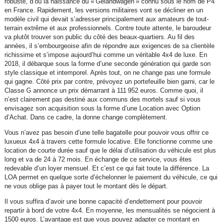
robuste, d’où la naissance du « Geländwagen » connu sous le nom de P4
en France. Rapidement, les versions militaires vont se décliner en un
modèle civil qui devait s’adresser principalement aux amateurs de tout-
terrain extrême et aux professionnels. Contre toute attente, le baroudeur
va plutôt trouver son public du côté des beaux-quartiers. Au fil des
années, il s’embourgeoise afin de répondre aux exigences de sa clientèle
richissime et s’impose aujourd’hui comme un véritable 4x4 de luxe. En
2018, il débarque sous la forme d’une seconde génération qui garde son
style classique et intemporel. Après tout, on ne change pas une formule
qui gagne. Côté prix par contre, prévoyez un portefeuille bien garni, car le
Classe G annonce un prix démarrant à 111 952 euros. Comme quoi, il
n’est clairement pas destiné aux communs des mortels sauf si vous
envisagez son acquisition sous la forme d’une Location avec Option
d’Achat. Dans ce cadre, la donne change complètement.
Vous n’avez pas besoin d’une telle bagatelle pour pouvoir vous offrir ce
luxueux 4x4 à travers cette formule locative. Elle fonctionne comme une
location de courte durée sauf que le délai d’utilisation du véhicule est plus
long et va de 24 à 72 mois. En échange de ce service, vous êtes
redevable d’un loyer mensuel. Et c’est ce qui fait toute la différence. La
LOA permet en quelque sorte d’échelonner le paiement du véhicule, ce qui
ne vous oblige pas à payer tout le montant dès le départ.
Il vous suffira d’avoir une bonne capacité d’endettement pour pouvoir
repartir à bord de votre 4x4. En moyenne, les mensualités se négocient à
1500 euros. L’avantage est que vous pouvez adapter ce montant en