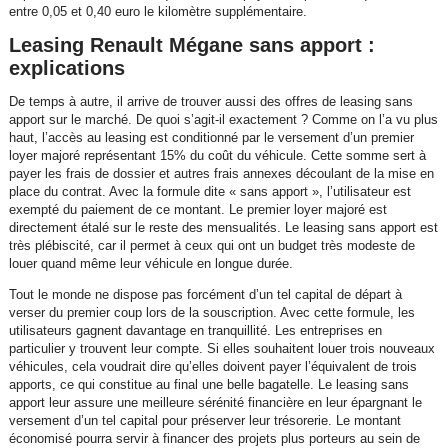
entre 0,05 et 0,40 euro le kilomètre supplémentaire.
Leasing Renault Mégane sans apport :
explications
De temps à autre, il arrive de trouver aussi des offres de leasing sans
apport sur le marché. De quoi s’agit-il exactement ? Comme on l’a vu plus
haut, l’accès au leasing est conditionné par le versement d’un premier
loyer majoré représentant 15% du coût du véhicule. Cette somme sert à
payer les frais de dossier et autres frais annexes découlant de la mise en
place du contrat. Avec la formule dite « sans apport », l’utilisateur est
exempté du paiement de ce montant. Le premier loyer majoré est
directement étalé sur le reste des mensualités. Le leasing sans apport est
très plébiscité, car il permet à ceux qui ont un budget très modeste de
louer quand même leur véhicule en longue durée.
Tout le monde ne dispose pas forcément d’un tel capital de départ à
verser du premier coup lors de la souscription. Avec cette formule, les
utilisateurs gagnent davantage en tranquillité. Les entreprises en
particulier y trouvent leur compte. Si elles souhaitent louer trois nouveaux
véhicules, cela voudrait dire qu’elles doivent payer l’équivalent de trois
apports, ce qui constitue au final une belle bagatelle. Le leasing sans
apport leur assure une meilleure sérénité financière en leur épargnant le
versement d’un tel capital pour préserver leur trésorerie. Le montant
économisé pourra servir à financer des projets plus porteurs au sein de