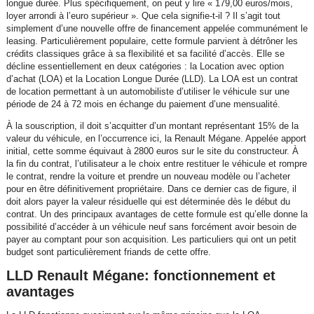
longue durée. Plus spécifiquement, on peut y lire « 179,00 euros/mois,
loyer arrondi à l’euro supérieur ». Que cela signifie-t-il ? Il s’agit tout
simplement d’une nouvelle offre de financement appelée communément le
leasing. Particulièrement populaire, cette formule parvient à détrôner les
crédits classiques grâce à sa flexibilité et sa facilité d’accès. Elle se
décline essentiellement en deux catégories : la Location avec option
d’achat (LOA) et la Location Longue Durée (LLD). La LOA est un contrat
de location permettant à un automobiliste d’utiliser le véhicule sur une
période de 24 à 72 mois en échange du paiement d’une mensualité.
À la souscription, il doit s’acquitter d’un montant représentant 15% de la
valeur du véhicule, en l’occurrence ici, la Renault Mégane. Appelée apport
initial, cette somme équivaut à 2800 euros sur le site du constructeur. À
la fin du contrat, l’utilisateur a le choix entre restituer le véhicule et rompre
le contrat, rendre la voiture et prendre un nouveau modèle ou l’acheter
pour en être définitivement propriétaire. Dans ce dernier cas de figure, il
doit alors payer la valeur résiduelle qui est déterminée dès le début du
contrat. Un des principaux avantages de cette formule est qu’elle donne la
possibilité d’accéder à un véhicule neuf sans forcément avoir besoin de
payer au comptant pour son acquisition. Les particuliers qui ont un petit
budget sont particulièrement friands de cette offre.
LLD Renault Mégane: fonctionnement et
avantages