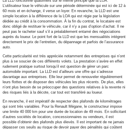
La LLD fonctionne quasiment sur le même principe que la LOA.
L’utilisateur loue le véhicule sur une période déterminée qui est ici de 12 à
60 mois et en échange, il verse un loyer. En revanche, la LLD est une
simple location à la différence de la LOA qui est régie par la législation
dédiée au crédit à la consommation. À la fin du contrat, le locataire est
donc obligé de restituer le véhicule, car il n’y a pas d’option d’achat. Il ne
peut pas le racheter sauf s’il a préalablement entamé des négociations
auprès du loueur. Le point fort de la LLD est que les mensualités intègrent
directement le prix de l’entretien, du dépannage et parfois de l’assurance
auto.
Cette particularité est très appréciée notamment des entreprises qui n’ont
plus à se soucier de ces différents volets. La prestation s’avère en effet
rudement pratique surtout lorsqu’il est question de gérer un parc
automobile important. La LLD est d’ailleurs une offre qui s’adresse
davantage aux entreprises. Elle leur permet de renouveler régulièrement
leurs flottes et de disposer des véhicules les plus récents. De plus, elles
n’ont plus besoin de se préoccuper des questions relatives à la revente ni
des risques liés à la décote, car tout est transféré au loueur.
En revanche, il est impératif de respecter des plafonds de kilométrages
qui sont très variables. Pour la Renault Mégane, le constructeur impose
une limite 40 000 km pour une durée de location de 49 mois. En sollicitant
d’autres sociétés de location, concessionnaires ou vendeurs, il est
possible d’obtenir des plafonds plus élevés. Il est important de ne jamais
dépasser ces seuils au risque de devoir payer des pénalités qui coûtent