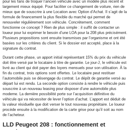
pour les fans de troquer l’ancien véhicule avec un modèle plus récent et
largement mieux équipé. Pour faciliter ce changement de voiture, rien de
mieux que de souscrire à une Location avec Option d’Achat. Il s’agit de la
formule de financement la plus flexible du marché qui permet de
renouveler régulièrement son véhicule. Concrètement, comment
fonctionne ce concept ? Rien de plus simple : il suffit de contacter un
loueur pour lui exprimer le besoin d’une LOA pour la 208 plus précisément.
Plusieurs propositions sont ensuite transmises par l’organisme et ont été
basées sur les critères du client. Si le dossier est accepté, place à la
signature du contrat.
Durant cette phase, un apport initial représentant 15% du prix du véhicule
doit être versé par le locataire à titre de garantie. Le jour-J, le véhicule est
livré au client qui doit payer des loyers mensuels pour son utilisation. À la
fin du contrat, trois options sont offertes. Le locataire peut restituer
l’automobile puis se désengage du contrat. Le dépôt de garantie versé au
départ lui est rendu. La seconde option consiste à rendre le véhicule puis
souscrire à un nouveau leasing pour disposer d’une automobile plus
moderne. La dernière possibilité porte sur l’acquisition définitive du
véhicule qui va nécessiter de lever l’option d’achat. L’apport est déduit de
la valeur résiduelle que doit verser le tout nouveau propriétaire. Le loueur
procède ensuite à la modification de la carte grise pour qu’il soit au nom
de l’acheteur.
LLD Peugeot 208 : fonctionnement et