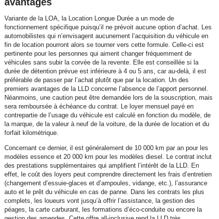
avantages
Variante de la LOA, la Location Longue Durée a un mode de
fonctionnement spécifique puisqu’il ne prévoit aucune option d’achat. Les
automobilistes qui n’envisagent aucunement l’acquisition du véhicule en
fin de location pourront alors se tourner vers cette formule. Celle-ci est
pertinente pour les personnes qui aiment changer fréquemment de
véhicules sans subir la corvée de la revente. Elle est conseillée si la
durée de détention prévue est inférieure à 4 ou 5 ans, car au-delà, il est
préférable de passer par l’achat plutôt que par la location. Un des
premiers avantages de la LLD concerne l’absence de l’apport personnel.
Néanmoins, une caution peut être demandée lors de la souscription, mais
sera remboursée à échéance du contrat. Le loyer mensuel payé en
contrepartie de l’usage du véhicule est calculé en fonction du modèle, de
la marque, de la valeur à neuf de la voiture, de la durée de location et du
forfait kilométrique.
Concernant ce dernier, il est généralement de 10 000 km par an pour les
modèles essence et 20 000 km pour les modèles diesel. Le contrat inclut
des prestations supplémentaires qui amplifient l’intérêt de la LLD. En
effet, le coût des loyers peut comprendre directement les frais d’entretien
(changement d’essuie-glaces et d’ampoules, vidange, etc.), l’assurance
auto et le prêt du véhicule en cas de panne. Dans les contrats les plus
complets, les loueurs vont jusqu’à offrir l’assistance, la gestion des
péages, la carte carburant, les formations d’éco-conduite ou encore la
gestion des amendes. Cette offre all-inclusive rend la LLD très