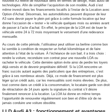
nouvelle A3 relève de nouveaux défis en termes de design, mais aussi de
technologies. Afin de simplifier l’acquisition de son modèle, Audi s’est
même investi dans les financements locatifs à l’instar de la Location avec
Option d’Achat. Désormais, les automobilistes peuvent disposer de leur
A3 sans devoir payer le plein pot grâce à cette formule locative qui leur
donne l’occasion de « tester » le véhicule quelques mois ou années avant
de passer à l’acte d’achat. En effet, le principe de la LOA est de louer le
véhicule entre 24 à 72 mois moyennant le versement d’une redevance
mensuelle.
Au cours de cette période, l’utilisateur peut utiliser sa berline comme bon
lui semble à condition de respecter un forfait kilométrique et de faire
attention à l’état de la voiture. À l’échéance de son bail, il a trois choix :
rendre la voiture, reconduire son contrat pour une nouvelle LOA ou
racheter le véhicule. Cette dernière option évite ainsi de perdre les loyers
déjà versés et de devenir propriétaire définitif. Si la LOA rencontre un
franc succès autant auprès des particuliers que des entreprises, c’est
grâce à ses nombreux atouts. Déjà, ce mode de financement est plus
léger qu’un crédit auto, car les mensualités sont moins élevées. De plus,
tout comme dans un crédit à la consommation, le locataire garde son droit
de rétractation de 14 jours après la signature du contrat s’il désire
finalement renoncer à la location. La LOA lui donne en même temps
l’opportunité de renouveler régulièrement son bien et d’être sûr de ne
jamais conduire une voiture obsolète.
LLD Audi A3 : fonctionnement et avantages