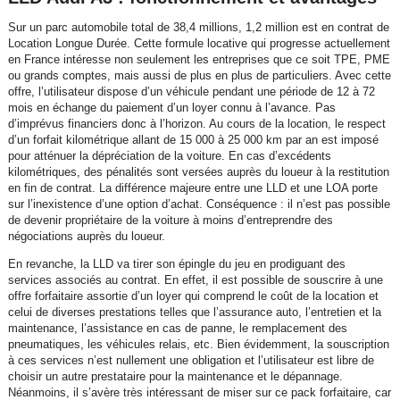
Sur un parc automobile total de 38,4 millions, 1,2 million est en contrat de
Location Longue Durée. Cette formule locative qui progresse actuellement
en France intéresse non seulement les entreprises que ce soit TPE, PME
ou grands comptes, mais aussi de plus en plus de particuliers. Avec cette
offre, l’utilisateur dispose d’un véhicule pendant une période de 12 à 72
mois en échange du paiement d’un loyer connu à l’avance. Pas
d’imprévus financiers donc à l’horizon. Au cours de la location, le respect
d’un forfait kilométrique allant de 15 000 à 25 000 km par an est imposé
pour atténuer la dépréciation de la voiture. En cas d’excédents
kilométriques, des pénalités sont versées auprès du loueur à la restitution
en fin de contrat. La différence majeure entre une LLD et une LOA porte
sur l’inexistence d’une option d’achat. Conséquence : il n’est pas possible
de devenir propriétaire de la voiture à moins d’entreprendre des
négociations auprès du loueur.
En revanche, la LLD va tirer son épingle du jeu en prodiguant des
services associés au contrat. En effet, il est possible de souscrire à une
offre forfaitaire assortie d’un loyer qui comprend le coût de la location et
celui de diverses prestations telles que l’assurance auto, l’entretien et la
maintenance, l’assistance en cas de panne, le remplacement des
pneumatiques, les véhicules relais, etc. Bien évidemment, la souscription
à ces services n’est nullement une obligation et l’utilisateur est libre de
choisir un autre prestataire pour la maintenance et le dépannage.
Néanmoins, il s’avère très intéressant de miser sur ce pack forfaitaire, car