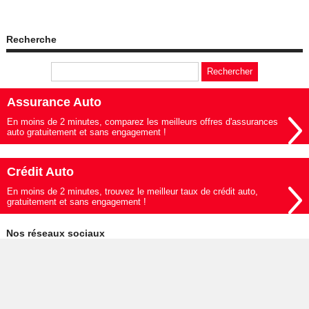
Recherche
Assurance Auto
En moins de 2 minutes, comparez les meilleurs offres d'assurances
auto gratuitement et sans engagement !
Crédit Auto
En moins de 2 minutes, trouvez le meilleur taux de crédit auto,
gratuitement et sans engagement !
Nos réseaux sociaux
© 2019-2026 - Le Mag de l'Auto édité par My Beautiful Company -
Mentions légales
-