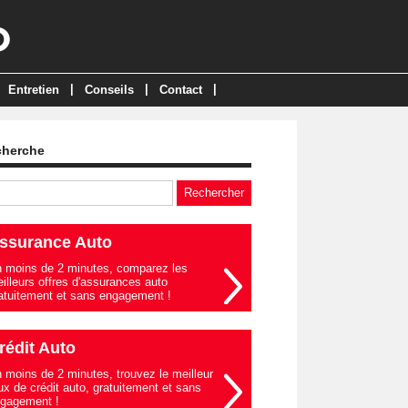
|
|
|
Entretien
Conseils
Contact
cherche
ssurance Auto
 moins de 2 minutes, comparez les
illeurs offres d'assurances auto
atuitement et sans engagement !
rédit Auto
 moins de 2 minutes, trouvez le meilleur
ux de crédit auto, gratuitement et sans
gagement !