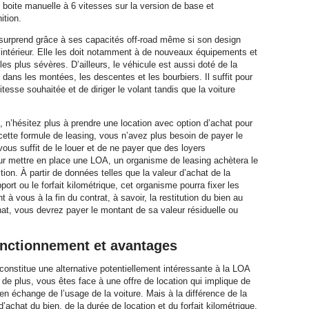
boite manuelle à 6 vitesses sur la version de base et
ition.
r surprend grâce à ses capacités off-road même si son design
à l’intérieur. Elle les doit notamment à de nouveaux équipements et
les plus sévères. D’ailleurs, le véhicule est aussi doté de la
 dans les montées, les descentes et les bourbiers. Il suffit pour
tesse souhaitée et de diriger le volant tandis que la voiture
, n’hésitez plus à prendre une location avec option d’achat pour
 cette formule de leasing, vous n’avez plus besoin de payer le
l vous suffit de le louer et de ne payer que des loyers
ur mettre en place une LOA, un organisme de leasing achètera le
tion. À partir de données telles que la valeur d’achat de la
port ou le forfait kilométrique, cet organisme pourra fixer les
à vous à la fin du contrat, à savoir, la restitution du bien au
hat, vous devrez payer le montant de sa valeur résiduelle ou
onctionnement et avantages
constitue une alternative potentiellement intéressante à la LOA
 de plus, vous êtes face à une offre de location qui implique de
n échange de l’usage de la voiture. Mais à la différence de la
d’achat du bien, de la durée de location et du forfait kilométrique,