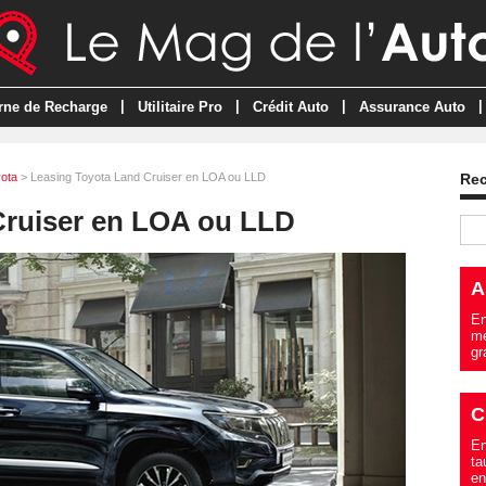
|
|
|
|
rne de Recharge
Utilitaire Pro
Crédit Auto
Assurance Auto
ota
> Leasing Toyota Land Cruiser en LOA ou LLD
Re
Cruiser en LOA ou LLD
A
En
me
gr
C
En
ta
en