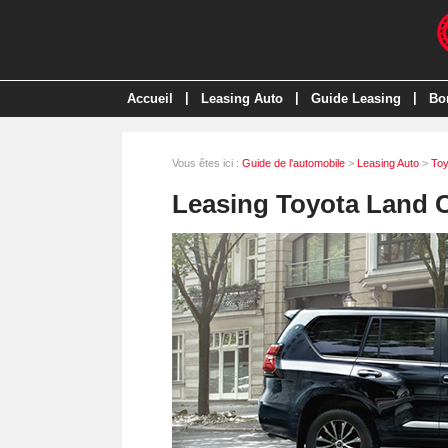
|
|
|
Accueil
Leasing Auto
Guide Leasing
Bo
Vous êtes ici :
Guide de l'automobile
>
Leasing Auto
>
Toy
Leasing Toyota Land 