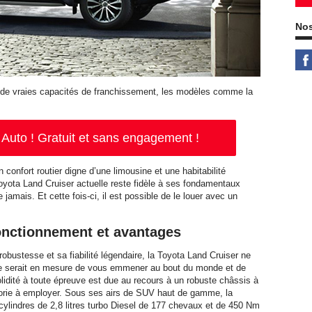
Nos
 de vraies capacités de franchissement, les modèles comme la
Auto ! Gratuit et sans engagement !
n confort routier digne d’une limousine et une habitabilité
oyota Land Cruiser actuelle reste fidèle à ses fondamentaux
amais. Et cette fois-ci, il est possible de le louer avec un
onctionnement et avantages
obustesse et sa fiabilité légendaire, la Toyota Land Cruiser ne
èle serait en mesure de vous emmener au bout du monde et de
dité à toute épreuve est due au recours à un robuste châssis à
égorie à employer. Sous ses airs de SUV haut de gamme, la
cylindres de 2,8 litres turbo Diesel de 177 chevaux et de 450 Nm