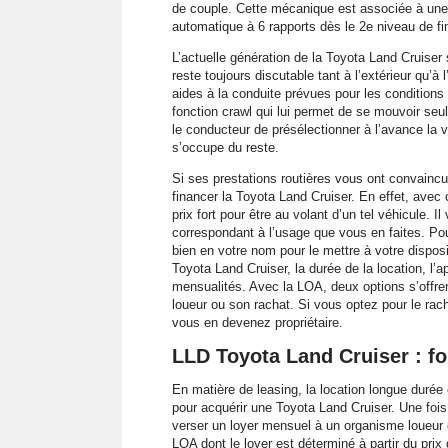
de couple. Cette mécanique est associée à une 
automatique à 6 rapports dès le 2e niveau de fin
L’actuelle génération de la Toyota Land Cruise
reste toujours discutable tant à l’extérieur qu’
aides à la conduite prévues pour les conditions 
fonction crawl qui lui permet de se mouvoir seul
le conducteur de présélectionner à l’avance la vi
s’occupe du reste.
Si ses prestations routières vous ont convaincu
financer la Toyota Land Cruiser. En effet, avec
prix fort pour être au volant d’un tel véhicule. I
correspondant à l’usage que vous en faites. Po
bien en votre nom pour le mettre à votre disposi
Toyota Land Cruiser, la durée de la location, l’ap
mensualités. Avec la LOA, deux options s’offrent 
loueur ou son rachat. Si vous optez pour le rac
vous en devenez propriétaire.
LLD Toyota Land Cruiser : f
En matière de leasing, la location longue durée 
pour acquérir une Toyota Land Cruiser. Une fois
verser un loyer mensuel à un organisme loueur e
LOA dont le loyer est déterminé à partir du prix 