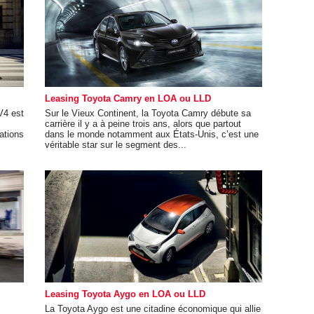
Leasing Toyota Camry en LOA ou LLD
V4 est
Sur le Vieux Continent, la Toyota Camry débute sa
carrière il y a à peine trois ans, alors que partout
ations
dans le monde notamment aux États-Unis, c’est une
véritable star sur le segment des...
Leasing Toyota Aygo en LOA ou LLD
La Toyota Aygo est une citadine économique qui allie