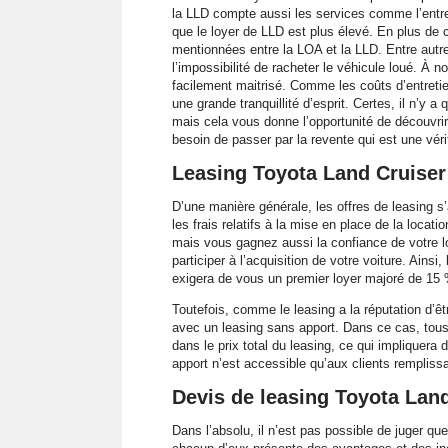
la LLD compte aussi les services comme l’entreti
que le loyer de LLD est plus élevé. En plus de ce
mentionnées entre la LOA et la LLD. Entre autres,
l’impossibilité de racheter le véhicule loué. À
facilement maitrisé. Comme les coûts d’entretie
une grande tranquillité d’esprit. Certes, il n’y 
mais cela vous donne l’opportunité de découvri
besoin de passer par la revente qui est une vér
Leasing Toyota Land Cruiser 
D’une manière générale, les offres de leasing s
les frais relatifs à la mise en place de la locati
mais vous gagnez aussi la confiance de votre l
participer à l’acquisition de votre voiture. Ains
exigera de vous un premier loyer majoré de 15
Toutefois, comme le leasing a la réputation d’êt
avec un leasing sans apport. Dans ce cas, tous le
dans le prix total du leasing, ce qui impliquera
apport n’est accessible qu’aux clients rempliss
Devis de leasing Toyota Lan
Dans l’absolu, il n’est pas possible de juger qu