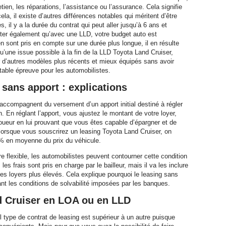
en, les réparations, l’assistance ou l’assurance. Cela signifie
la, il existe d’autres différences notables qui méritent d’être
 il y a la durée du contrat qui peut aller jusqu’à 6 ans et
 noter également qu’avec une LLD, votre budget auto est
n sont pris en compte sur une durée plus longue, il en résulte
a qu’une issue possible à la fin de la LLD Toyota Land Cruiser,
r d’autres modèles plus récents et mieux équipés sans avoir
itable épreuve pour les automobilistes.
sans apport : explications
’accompagnent du versement d’un apport initial destiné à régler
on. En réglant l’apport, vous ajustez le montant de votre loyer,
oueur en lui prouvant que vous êtes capable d’épargner et de
i, lorsque vous souscrirez un leasing Toyota Land Cruiser, on
 % en moyenne du prix du véhicule.
re flexible, les automobilistes peuvent contourner cette condition
s frais sont pris en charge par le bailleur, mais il va les inclure
 des loyers plus élevés. Cela explique pourquoi le leasing sans
ant les conditions de solvabilité imposées par les banques.
d Cruiser en LOA ou en LLD
el type de contrat de leasing est supérieur à un autre puisque