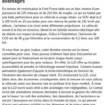
avantages
En termes de motorisation la Ford Puma table sur un bloc moteur d’une
puissance de 125 chevaux et de 210 Nm de couple, ce qui se traduit par
une belle performance pour un véhicule à usage urbain. Le SUV abat le 0
à 100 km/h en 10 secondes pour une vitesse de pointe de 191 km/h par
ailleurs, l’acheteur a le choix entre différentes propulsions. Le véhicule
existe à la fois en essence, diesel et en hybride essence électrique afin
de réduire son impact écologique. Grâce à l’hybridation, l’émission de
CO2 est de 96 g par kilomètre et la consommation de 4,2 litres aux 100
km.
Si vous êtes un gros rouleur, cette dernière version est la mieux
conseillée pour vous. Vous pouvez d’ailleurs faire plus d’économie en
optant pour un financement en location longue durée conçu
spécifiquement pour les gros rouleurs. En effet, la LLD offre au locataire
la possibilité de prendre un kilométrage annuel important. Certains loueurs
permettent également d’ajuster la limite kilométrique en fonction de
l’évolution des besoins de chaque client. En choisissant la LLD, vous
faites donc des économies conséquentes dans la mesure où vous utilisez
le véhicule selon vos besoins tout en profitant d’un loyer modéré. À noter
que la LLD ouvre aussi droit à des avantages non négligeables. Le contrat
inclut des prestations annexes destinées à assurer la gestion du véhicule
par le loueur. Le coût des entretiens, des réparations, de l’assistance ou
encore l’assurance est inclus dans le montant du loyer, ce qui permet
d’avoir une certaine visibilité sur les dépenses et de mieux gérer son