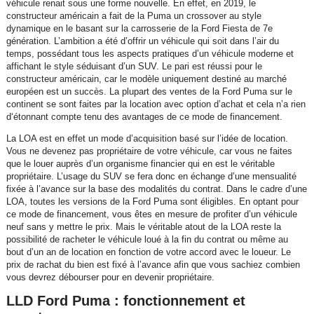
véhicule renait sous une forme nouvelle. En effet, en 2019, le
constructeur américain a fait de la Puma un crossover au style
dynamique en le basant sur la carrosserie de la Ford Fiesta de 7e
génération. L’ambition a été d’offrir un véhicule qui soit dans l’air du
temps, possédant tous les aspects pratiques d’un véhicule moderne et
affichant le style séduisant d’un SUV. Le pari est réussi pour le
constructeur américain, car le modèle uniquement destiné au marché
européen est un succès. La plupart des ventes de la Ford Puma sur le
continent se sont faites par la location avec option d’achat et cela n’a rien
d‘étonnant compte tenu des avantages de ce mode de financement.
La LOA est en effet un mode d’acquisition basé sur l’idée de location.
Vous ne devenez pas propriétaire de votre véhicule, car vous ne faites
que le louer auprès d’un organisme financier qui en est le véritable
propriétaire. L’usage du SUV se fera donc en échange d’une mensualité
fixée à l’avance sur la base des modalités du contrat. Dans le cadre d’une
LOA, toutes les versions de la Ford Puma sont éligibles. En optant pour
ce mode de financement, vous êtes en mesure de profiter d’un véhicule
neuf sans y mettre le prix. Mais le véritable atout de la LOA reste la
possibilité de racheter le véhicule loué à la fin du contrat ou même au
bout d’un an de location en fonction de votre accord avec le loueur. Le
prix de rachat du bien est fixé à l’avance afin que vous sachiez combien
vous devrez débourser pour en devenir propriétaire.
LLD Ford Puma : fonctionnement et