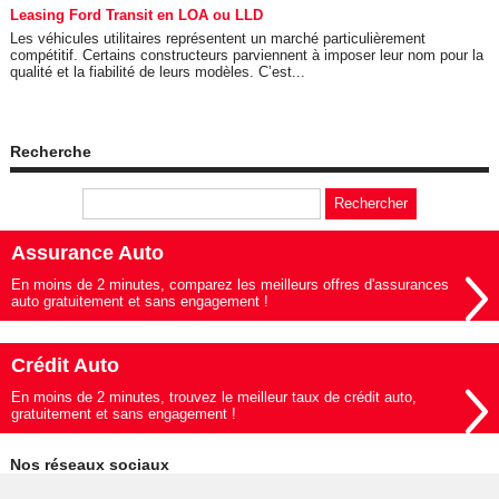
Leasing Ford Transit en LOA ou LLD
Les véhicules utilitaires représentent un marché particulièrement
compétitif. Certains constructeurs parviennent à imposer leur nom pour la
qualité et la fiabilité de leurs modèles. C’est...
Recherche
Assurance Auto
En moins de 2 minutes, comparez les meilleurs offres d'assurances
auto gratuitement et sans engagement !
Crédit Auto
En moins de 2 minutes, trouvez le meilleur taux de crédit auto,
gratuitement et sans engagement !
Nos réseaux sociaux