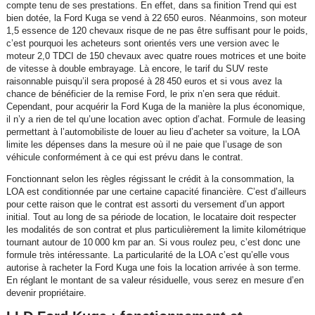
compte tenu de ses prestations. En effet, dans sa finition Trend qui est
bien dotée, la Ford Kuga se vend à 22 650 euros. Néanmoins, son moteur
1,5 essence de 120 chevaux risque de ne pas être suffisant pour le poids,
c’est pourquoi les acheteurs sont orientés vers une version avec le
moteur 2,0 TDCI de 150 chevaux avec quatre roues motrices et une boite
de vitesse à double embrayage. Là encore, le tarif du SUV reste
raisonnable puisqu’il sera proposé à 28 450 euros et si vous avez la
chance de bénéficier de la remise Ford, le prix n’en sera que réduit.
Cependant, pour acquérir la Ford Kuga de la manière la plus économique,
il n’y a rien de tel qu’une location avec option d’achat. Formule de leasing
permettant à l’automobiliste de louer au lieu d’acheter sa voiture, la LOA
limite les dépenses dans la mesure où il ne paie que l’usage de son
véhicule conformément à ce qui est prévu dans le contrat.
Fonctionnant selon les règles régissant le crédit à la consommation, la
LOA est conditionnée par une certaine capacité financière. C’est d’ailleurs
pour cette raison que le contrat est assorti du versement d’un apport
initial. Tout au long de sa période de location, le locataire doit respecter
les modalités de son contrat et plus particulièrement la limite kilométrique
tournant autour de 10 000 km par an. Si vous roulez peu, c’est donc une
formule très intéressante. La particularité de la LOA c’est qu’elle vous
autorise à racheter la Ford Kuga une fois la location arrivée à son terme.
En réglant le montant de sa valeur résiduelle, vous serez en mesure d’en
devenir propriétaire.