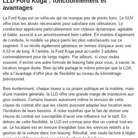
LLD Ford Kuga : fonctionnement et
avantages
La Ford Kuga est un véhicule qui ne manque pas de points forts. Le SUV
offre tous les atouts nécessaires pour satisfaire ses utilisateurs. Le
conducteur appréciera particulièrement son châssis dynamique, agréable
et fiable, associé à un amortissement bien calibré. En matière d’agrément
de conduite, le modèle se place parmi les plus satisfaisants sur ce
segment. Il se révèle également généreux en termes d’espace avec ses
4,53 m de long. À l’arrière, la Ford Kuga peut accueillir 3 adultes
convenablement pour de longs trajets. Par ailleurs, si vous roulez
souvent, il existe une autre formule de leasing faite pour vous, à savoir, la
location longue durée. Bien qu’elle partage le même principe que la LOA,
elle a l’avantage d’offrir plus de flexibilité au niveau du kilométrage
prévisionnel.
Bien évidemment, chaque loueur a sa propre politique en la matière, mais
d’une manière générale, la LLD offre une grande marge de manœuvre aux
gros rouleurs. Certains loueurs autorisent même la révision de cette
clause du contrat afin que les clients puissent adapter leur location avec
l’évolution de leurs besoins. À noter toutefois que le fait de réviser une
clause du contrat est susceptible d’avoir une influence sur le tarif. En
dehors de cette flexibilité, la LLD est connue pour être un contrat tout-en-
un. Le locataire est en mesure d’englober tous les services relatifs à la
gestion de la voiture dans son leasing. Résultat, une seule facture à régler