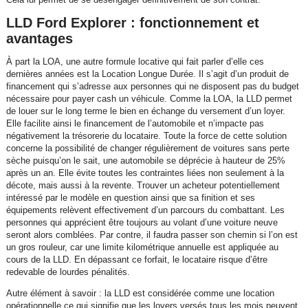
LLD Ford Explorer : fonctionnement et
avantages
À part la LOA, une autre formule locative qui fait parler d’elle ces
dernières années est la Location Longue Durée. Il s’agit d’un produit de
financement qui s’adresse aux personnes qui ne disposent pas du budget
nécessaire pour payer cash un véhicule. Comme la LOA, la LLD permet
de louer sur le long terme le bien en échange du versement d’un loyer.
Elle facilite ainsi le financement de l’automobile et n’impacte pas
négativement la trésorerie du locataire. Toute la force de cette solution
concerne la possibilité de changer régulièrement de voitures sans perte
sèche puisqu’on le sait, une automobile se déprécie à hauteur de 25%
après un an. Elle évite toutes les contraintes liées non seulement à la
décote, mais aussi à la revente. Trouver un acheteur potentiellement
intéressé par le modèle en question ainsi que sa finition et ses
équipements relèvent effectivement d’un parcours du combattant. Les
personnes qui apprécient être toujours au volant d’une voiture neuve
seront alors comblées. Par contre, il faudra passer son chemin si l’on est
un gros rouleur, car une limite kilométrique annuelle est appliquée au
cours de la LLD. En dépassant ce forfait, le locataire risque d’être
redevable de lourdes pénalités.
Autre élément à savoir : la LLD est considérée comme une location
opérationnelle ce qui signifie que les loyers versés tous les mois peuvent