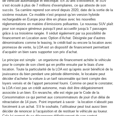
de véhicule automatique et électrique. En 30 ans d’existence, le SUV
s’est écoulé à plus de 7 millions d’exemplaires, ce qui atteste de son
succès. Sa carrière reprend son envol depuis 2020, date de la sortie de la
sixième mouture. Ce modèle n’est proposé qu’en version hybride
rechargeable en Europe pour être en phase avec les nouvelles
règlementations en matière d’émissions polluantes. Le nouveau SUV plaît
pour son espace généreux puisqu’il peut accueillir jusqu’à 7 passages
grâce à sa troisième rangée. Il séduit également par sa possibilité de
financement en Location avec Option d’Achat. Désignée par d’autres
dénominations comme le leasing, le crédit-bail ou encore la location avec
promesse de vente, la LOA est un dispositif de financement permettant
d’acquérir un bien sans supporter son prix d’achat.
Le principe est simple : un organisme de financement achète le véhicule
pour le compte de son client qui en profite ensuite par le biais d’une
location. Toute la particularité de la LOA est qu’après avoir bénéficié de la
jouissance du bien pendant une période déterminée, le locataire peut
décider d’acheter la voiture à un tarif raisonnable qui tient compte des
loyers versés et de l’apport personnel fourni. Comme on peut le constater,
la LOA n’est pas un crédit autonome, mais doit être obligatoirement
associée à un bien. En revanche, elle est régie par le Code de la
Consommation ce qui permet aux consommateurs de jouir d’un délai de
rétractation de 14 jours. Point important à savoir : la location n’aboutit pas
forcément à un achat. S’il le souhaite, l’utilisateur peut tout aussi bien
décider de renoncer à l’acquisition et de restituer le véhicule au loueur.
Cela lui permet de se désengager définitivement de son contrat.