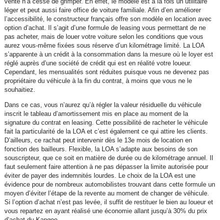
vente n’a cessé de grimper. En effet, le modèle est à la fois un utilitaire
léger et peut aussi faire office de voiture familiale. Afin d’en améliorer
l’accessibilité, le constructeur français offre son modèle en location avec
option d’achat. Il s’agit d’une formule de leasing vous permettant de ne
pas acheter, mais de louer votre voiture selon les conditions que vous
aurez vous-même fixées sous réserve d’un kilométrage limité. La LOA
s’apparente à un crédit à la consommation dans la mesure où le loyer est
réglé auprès d’une société de crédit qui est en réalité votre loueur.
Cependant, les mensualités sont réduites puisque vous ne devenez pas
propriétaire du véhicule à la fin du contrat, à moins que vous ne le
souhaitiez.
Dans ce cas, vous n’aurez qu’à régler la valeur résiduelle du véhicule
inscrit le tableau d’amortissement mis en place au moment de la
signature du contrat en leasing. Cette possibilité de racheter le véhicule
fait la particularité de la LOA et c’est également ce qui attire les clients.
D’ailleurs, ce rachat peut intervenir dès le 13e mois de location en
fonction des bailleurs. Flexible, la LOA s’adapte aux besoins de son
souscripteur, que ce soit en matière de durée ou de kilométrage annuel. Il
faut seulement faire attention à ne pas dépasser la limite autorisée pour
éviter de payer des indemnités lourdes. Le choix de la LOA est une
évidence pour de nombreux automobilistes trouvant dans cette formule un
moyen d’éviter l’étape de la revente au moment de changer de véhicule.
Si l’option d’achat n’est pas levée, il suffit de restituer le bien au loueur et
vous repartez en ayant réalisé une économie allant jusqu’à 30% du prix
d’achat du Kangoo.