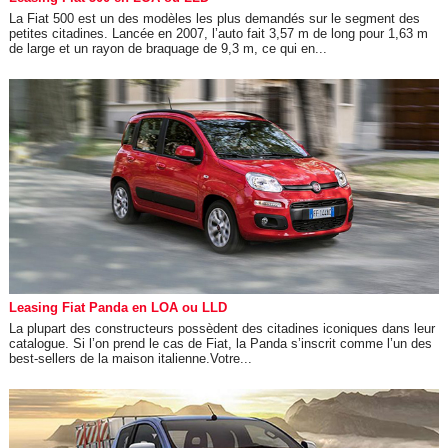
La Fiat 500 est un des modèles les plus demandés sur le segment des
petites citadines. Lancée en 2007, l’auto fait 3,57 m de long pour 1,63 m
de large et un rayon de braquage de 9,3 m, ce qui en...
Leasing Fiat Panda en LOA ou LLD
La plupart des constructeurs possèdent des citadines iconiques dans leur
catalogue. Si l’on prend le cas de Fiat, la Panda s’inscrit comme l’un des
best-sellers de la maison italienne.Votre...