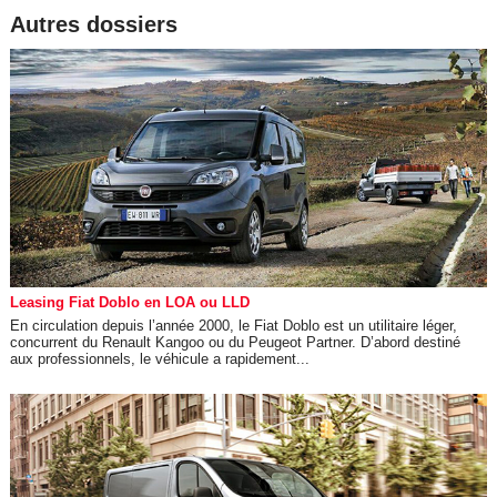
Autres dossiers
Leasing Fiat Doblo en LOA ou LLD
En circulation depuis l’année 2000, le Fiat Doblo est un utilitaire léger,
concurrent du Renault Kangoo ou du Peugeot Partner. D’abord destiné
aux professionnels, le véhicule a rapidement...