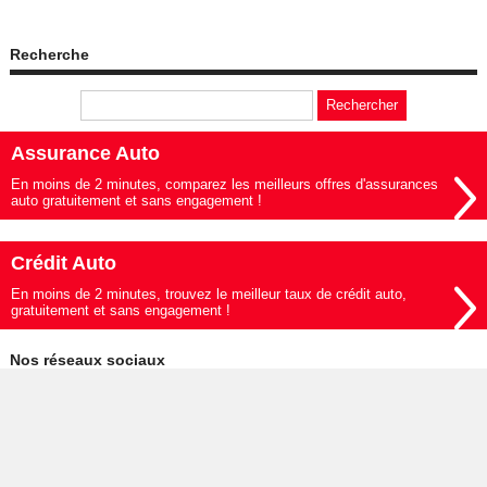
Recherche
Assurance Auto
En moins de 2 minutes, comparez les meilleurs offres d'assurances
auto gratuitement et sans engagement !
Crédit Auto
En moins de 2 minutes, trouvez le meilleur taux de crédit auto,
gratuitement et sans engagement !
Nos réseaux sociaux
© 2019-2026 - Le Mag de l'Auto édité par My Beautiful Company -
Mentions légales
-
Données personnelles