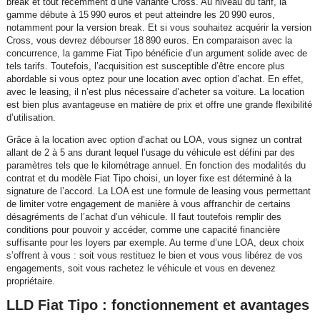
break et tout récemment d’une variante Cross. Au niveau du tarif, la
gamme débute à 15 990 euros et peut atteindre les 20 990 euros,
notamment pour la version break. Et si vous souhaitez acquérir la version
Cross, vous devrez débourser 18 890 euros. En comparaison avec la
concurrence, la gamme Fiat Tipo bénéficie d’un argument solide avec de
tels tarifs. Toutefois, l’acquisition est susceptible d’être encore plus
abordable si vous optez pour une location avec option d’achat. En effet,
avec le leasing, il n’est plus nécessaire d’acheter sa voiture. La location
est bien plus avantageuse en matière de prix et offre une grande flexibilité
d’utilisation.
Grâce à la location avec option d’achat ou LOA, vous signez un contrat
allant de 2 à 5 ans durant lequel l’usage du véhicule est défini par des
paramètres tels que le kilométrage annuel. En fonction des modalités du
contrat et du modèle Fiat Tipo choisi, un loyer fixe est déterminé à la
signature de l’accord. La LOA est une formule de leasing vous permettant
de limiter votre engagement de manière à vous affranchir de certains
désagréments de l’achat d’un véhicule. Il faut toutefois remplir des
conditions pour pouvoir y accéder, comme une capacité financière
suffisante pour les loyers par exemple. Au terme d’une LOA, deux choix
s’offrent à vous : soit vous restituez le bien et vous vous libérez de vos
engagements, soit vous rachetez le véhicule et vous en devenez
propriétaire.
LLD Fiat Tipo : fonctionnement et avantages