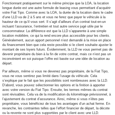
Fonctionnant pratiquement sur le même principe que la LOA, la location
longue durée est une autre formule de leasing vous permettant d’acquérir
votre Fiat Tipo. Comme avec la LOA, la durée de la location dans le cadre
d’une LLD va de 2 à 5 ans et vous ne ferez que payer le véhicule à la
hauteur de ce qu’il vous sert. Il s’agit d’ailleurs d’un contrat tout-en-un
incluant l’assurance, l’entretien et tout autre service jugé utile par le
consommateur. La différence est que la LLD s’apparente à une simple
location mobilière, ce qui la rend encore plus accessible pour les clients.
Généralement, aucun apport personnel n’est demandé à la mise en place
du financement bien que cela reste possible si le client souhaite ajuster le
montant de ses loyers futurs. Évidemment, la LLD ne vous permet pas de
devenir propriétaire du bien à la fin de votre contrat, mais ce n’est pas un
inconvénient en soi puisque l’offre est basée sur une idée de location au
départ.
Par ailleurs, même si vous ne devenez pas propriétaire, de la Fiat Tipo,
vous ne vous sentirez pas limité dans l’usage du véhicule. Cela
s’explique par le fait que les possibilités sont nombreuses avec la LLD.
D’abord, vous pouvez sélectionner les options et la finition à apporter
avec votre version du Fiat Tipo. Ensuite, les termes mêmes du contrat
sont révisables. Cela va de la modification du kilométrage prévisionnel, à
l’ajustement du contrat d’assurance. Ainsi, même si vous n’êtes pas
propriétaire, vous bénéficiez de tous les avantages d’un achat ferme. En
revanche, les contraintes telles que l’effort financier de départ, la décote
ou la revente ne sont plus supportées par le client avec une LLD.