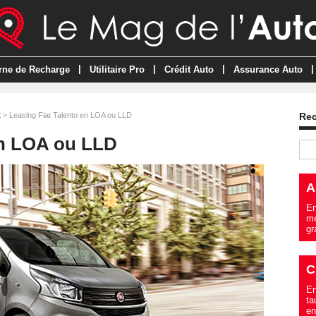
|
|
|
|
rne de Recharge
Utilitaire Pro
Crédit Auto
Assurance Auto
t
> Leasing Fiat Talento en LOA ou LLD
Re
en LOA ou LLD
A
En
me
gr
C
En
ta
en