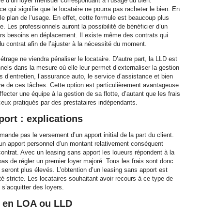
ie d’un loyer mensuel correspondant à l’usage du bien.
e qui signifie que le locataire ne pourra pas racheter le bien. En
e plan de l’usage. En effet, cette formule est beaucoup plus
que. Les professionnels auront la possibilité de bénéficier d’un
eurs besoins en déplacement. Il existe même des contrats qui
du contrat afin de l’ajuster à la nécessité du moment.
age ne viendra pénaliser le locataire. D’autre part, la LLD est
nels dans la mesure où elle leur permet d’externaliser la gestion
is d’entretien, l’assurance auto, le service d’assistance et bien
aire de ces tâches. Cette option est particulièrement avantageuse
ffecter une équipe à la gestion de sa flotte, d’autant que les frais
ceux pratiqués par des prestataires indépendants.
ort : explications
ande pas le versement d’un apport initial de la part du client.
d’un apport personnel d’un montant relativement conséquent
contrat. Avec un leasing sans apport les loueurs répondent à la
s de régler un premier loyer majoré. Tous les frais sont donc
s seront plus élevés. L’obtention d’un leasing sans apport est
é stricte. Les locataires souhaitant avoir recours à ce type de
 s’acquitter des loyers.
to en LOA ou LLD