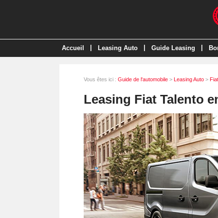
|
|
|
Accueil
Leasing Auto
Guide Leasing
Bo
Vous êtes ici :
Guide de l'automobile
>
Leasing Auto
>
Fia
Leasing Fiat Talento 