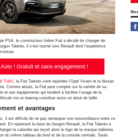
Nos
pe PSA, le constructeur italien Fiat a décidé de changer de
urgon Talento, il s’est tourné vers Renault dont l’expérience
reconnue.
Auto ! Gratuit et sans engagement !
t Trafic
, la Fiat Talento vient rejoindre l’Opel Vivaro et la Nissan
e. Comme atouts, la Fiat peut compter sur la variété de sa
 et ses équipements qui tendent à faciliter l’usage de la
éhicule via un leasing constitue aussi un atout de taille.
nement et avantages
fic, il est difficile de ne pas remarquer une ressemblance entre ce
ent. En reprenant la base du fourgon Renault, la Fiat Talento a
anger la calandre qui reçoit alors le logo de la marque italienne.
son du même tableau de bord et de la console centrale. Seuls