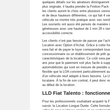
quelques détails sur les aérateurs distingueront
plus originale, il faudra prendre la Finition Pa
les clients auront le choix entre plusieurs versi
et de deux hauteurs différentes, ce qui fait 4 v
véhicule se montre très pratique avec ses nomb
Les ouvrants ont aussi été pensés de manière à 
généreuses avec une hauteur de 1 min 28 s tandi
accessibilité correcte.
Les clients n’ont pas besoin de passer par l’ach
Location avec Option d’Achat. Grâce à cette form
sera fait et de payer le loyer correspondant to
concessionnaire ou un établissement de prêt qui 
caractéristiques de la location. Ce coût sera par
ans pour que le paiement soit plus facile à supp
automobilistes qui sont en mesure de prendre un 
flexible que la LOA convient particulièrement au
d’un véhicule neuf adapté à leurs besoins. La 
locataire. À la fin de son contrat, il peut donc r
au début de la location.
LLD Fiat Talento : fonctionn
Pour les professionnels souhaitant acquérir la F
savoir, la Location Longue Durée. Cette formule