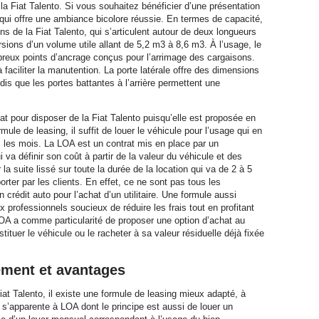
 la Fiat Talento. Si vous souhaitez bénéficier d’une présentation
ck qui offre une ambiance bicolore réussie. En termes de capacité,
ons de la Fiat Talento, qui s’articulent autour de deux longueurs
ersions d’un volume utile allant de 5,2 m3 à 8,6 m3. À l’usage, le
reux points d’ancrage conçus pour l’arrimage des cargaisons.
faciliter la manutention. La porte latérale offre des dimensions
s que les portes battantes à l’arrière permettent une
at pour disposer de la Fiat Talento puisqu’elle est proposée en
ule de leasing, il suffit de louer le véhicule pour l’usage qui en
us les mois. La LOA est un contrat mis en place par un
va définir son coût à partir de la valeur du véhicule et des
 la suite lissé sur toute la durée de la location qui va de 2 à 5
orter par les clients. En effet, ce ne sont pas tous les
crédit auto pour l’achat d’un utilitaire. Une formule aussi
x professionnels soucieux de réduire les frais tout en profitant
LOA a comme particularité de proposer une option d’achat au
estituer le véhicule ou le racheter à sa valeur résiduelle déjà fixée
ement et avantages
iat Talento, il existe une formule de leasing mieux adapté, à
 s’apparente à LOA dont le principe est aussi de louer un