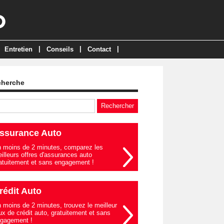
|
|
|
Entretien
Conseils
Contact
cherche
ssurance Auto
 moins de 2 minutes, comparez les
illeurs offres d'assurances auto
atuitement et sans engagement !
rédit Auto
 moins de 2 minutes, trouvez le meilleur
ux de crédit auto, gratuitement et sans
gagement !