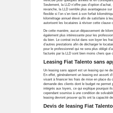
véhicule pour quelques années et en contrepart
Seulement, la LLD n’offre pas d’option d’achat, c
revanche, la LLD semble plus avantageuse sur l
flexible si l’on s’en tient à son forfait kilométri
kilométrage annuel élevé afin de satisfaire à l
autorisent les locataires à réviser cette clause 
De cette manière, aucun dépassement de kilométr
également plus intéressante pour les profession
du bien. Le contrat inclut dans son loyer les fra
d’autres prestations afin de décharger le locat
pour le professionnel qui ne sera plus obligé d’a
facturés par la LLD sont bien moins chers que 
Leasing Fiat Talento sans app
Un leasing sans apport est un leasing qui ne dem
En effet, généralement un leasing est assorti 
visant à financer les frais de mise en place du 
demande des clients dont le budget ne permet pa
intégrés aux loyers, ce qui explique pourquoi il
cependant soumise à une condition de solvabilit
leasing devront prouver qu’ils ont la capacité de
Devis de leasing Fiat Talen