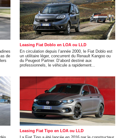
Leasing Fiat Doblo en LOA ou LLD
adines
En circulation depuis l’année 2000, le Fiat Doblo est
cas de
un utilitaire léger, concurrent du Renault Kangoo ou
lers
du Peugeot Partner. D’abord destiné aux
professionnels, le véhicule a rapidement...
Leasing Fiat Tipo en LOA ou LLD
ndés
La Fiat Tipo a été lancée en 2016 par le constructeur