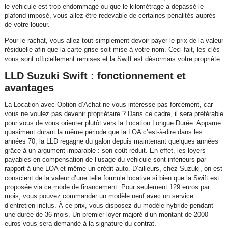
le véhicule est trop endommagé ou que le kilométrage a dépassé le
plafond imposé, vous allez être redevable de certaines pénalités auprès
de votre loueur.
Pour le rachat, vous allez tout simplement devoir payer le prix de la valeur
résiduelle afin que la carte grise soit mise à votre nom. Ceci fait, les clés
vous sont officiellement remises et la Swift est désormais votre propriété.
LLD Suzuki Swift : fonctionnement et
avantages
La Location avec Option d’Achat ne vous intéresse pas forcément, car
vous ne voulez pas devenir propriétaire ? Dans ce cadre, il sera préférable
pour vous de vous orienter plutôt vers la Location Longue Durée. Apparue
quasiment durant la même période que la LOA c’est-à-dire dans les
années 70, la LLD regagne du galon depuis maintenant quelques années
grâce à un argument imparable : son coût réduit. En effet, les loyers
payables en compensation de l’usage du véhicule sont inférieurs par
rapport à une LOA et même un crédit auto. D’ailleurs, chez Suzuki, on est
conscient de la valeur d’une telle formule locative si bien que la Swift est
proposée via ce mode de financement. Pour seulement 129 euros par
mois, vous pouvez commander un modèle neuf avec un service
d’entretien inclus. À ce prix, vous disposez du modèle hybride pendant
une durée de 36 mois. Un premier loyer majoré d’un montant de 2000
euros vous sera demandé à la signature du contrat.