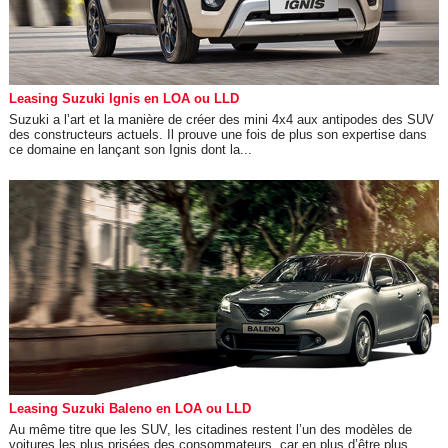
Leasing Suzuki Ignis en LOA ou LLD
Suzuki a l’art et la manière de créer des mini 4x4 aux antipodes des SUV
des constructeurs actuels. Il prouve une fois de plus son expertise dans
ce domaine en lançant son Ignis dont la...
Leasing Suzuki Baleno en LOA ou LLD
Au même titre que les SUV, les citadines restent l’un des modèles de
voitures les plus prisées des consommateurs, car en plus d’être plus