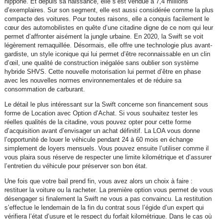
nippone. Et depuis sa naissance, elle s’est vendue à 7,4 millions
d’exemplaires. Sur son segment, elle est aussi considérée comme la plus
compacte des voitures. Pour toutes raisons, elle a conquis facilement le
cœur des automobilistes en quête d’une citadine digne de ce nom qui leur
permet d’affronter aisément la jungle urbaine. En 2020, la Swift se voit
légèrement remaquillée. Désormais, elle offre une technologie plus avant-
gardiste, un style iconique qui lui permet d’être reconnaissable en un clin
d’œil, une qualité de construction inégalée sans oublier son système
hybride SHVS. Cette nouvelle motorisation lui permet d’être en phase
avec les nouvelles normes environnementales et de réduire sa
consommation de carburant.
Le détail le plus intéressant sur la Swift concerne son financement sous
forme de Location avec Option d’Achat. Si vous souhaitez tester les
réelles qualités de la citadine, vous pouvez opter pour cette forme
d’acquisition avant d’envisager un achat définitif. La LOA vous donne
l’opportunité de louer le véhicule pendant 24 à 60 mois en échange
simplement de loyers mensuels. Vous pouvez ensuite l’utiliser comme il
vous plaira sous réserve de respecter une limite kilométrique et d’assurer
l’entretien du véhicule pour préserver son bon état.
Une fois que votre bail prend fin, vous avez alors un choix à faire :
restituer la voiture ou la racheter. La première option vous permet de vous
désengager si finalement la Swift ne vous a pas convaincu. La restitution
s’effectue le lendemain de la fin du contrat sous l’égide d’un expert qui
vérifiera l’état d’usure et le respect du forfait kilométrique. Dans le cas où