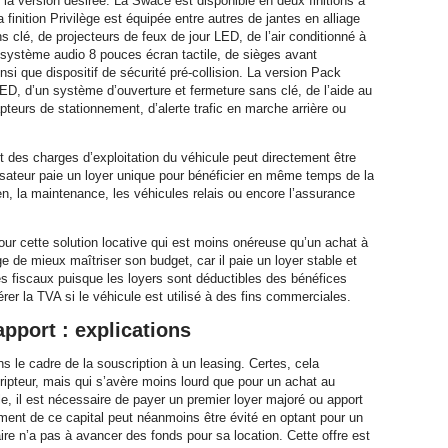
la version désirée. La Swace est disponible en deux finitions à
a finition Privilège est équipée entre autres de jantes en alliage
 clé, de projecteurs de feux de jour LED, de l’air conditionné à
 système audio 8 pouces écran tactile, de sièges avant
nsi que dispositif de sécurité pré-collision. La version Pack
LED, d’un système d’ouverture et fermeture sans clé, de l’aide au
pteurs de stationnement, d’alerte trafic en marche arrière ou
t des charges d’exploitation du véhicule peut directement être
tilisateur paie un loyer unique pour bénéficier en même temps de la
ien, la maintenance, les véhicules relais ou encore l’assurance
ur cette solution locative qui est moins onéreuse qu’un achat à
e de mieux maîtriser son budget, car il paie un loyer stable et
es fiscaux puisque les loyers sont déductibles des bénéfices
rer la TVA si le véhicule est utilisé à des fins commerciales.
pport : explications
 le cadre de la souscription à un leasing. Certes, cela
cripteur, mais qui s’avère moins lourd que pour un achat au
le, il est nécessaire de payer un premier loyer majoré ou apport
ement de ce capital peut néanmoins être évité en optant pour un
ire n’a pas à avancer des fonds pour sa location. Cette offre est