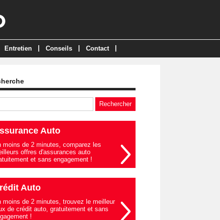
|
|
|
Entretien
Conseils
Contact
cherche
ssurance Auto
 moins de 2 minutes, comparez les
illeurs offres d'assurances auto
atuitement et sans engagement !
rédit Auto
 moins de 2 minutes, trouvez le meilleur
ux de crédit auto, gratuitement et sans
gagement !