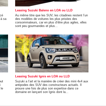
Leasing Suzuki Baleno en LOA ou LLD
ncé
Au même titre que les SUV, les citadines restent l’un
 à sa
des modèles de voitures les plus prisées des
consommateurs, car en plus d’être plus agiles, elles
sont peu gourmandes et plus...
Leasing Suzuki Ignis en LOA ou LLD
out
Suzuki a l’art et la manière de créer des mini 4x4 aux
i
antipodes des SUV des constructeurs actuels. Il
 le
prouve une fois de plus son expertise dans ce
domaine en lançant son Ignis dont la...