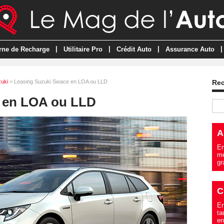
|
|
|
|
rne de Recharge
Utilitaire Pro
Crédit Auto
Assurance Auto
uki
> Leasing Suzuki Swace en LOA ou LLD
Re
 en LOA ou LLD
A
En
me
gr
C
En
ta
en