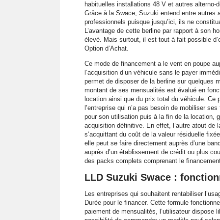
habituelles installations 48 V et autres alterno
Grâce à la Swace, Suzuki entend entre autres a
professionnels puisque jusqu’ici, ils ne const
L’avantage de cette berline par rapport à son h
élevé. Mais surtout, il est tout à fait possible
Option d’Achat.
Ce mode de financement a le vent en poupe aupr
l’acquisition d’un véhicule sans le payer imméd
permet de disposer de la berline sur quelques
montant de ses mensualités est évalué en foncti
location ainsi que du prix total du véhicule. Ce
l’entreprise qui n’a pas besoin de mobiliser ses 
pour son utilisation puis à la fin de la location, 
acquisition définitive. En effet, l’autre atout d
s’acquittant du coût de la valeur résiduelle fixé
elle peut se faire directement auprès d’une ban
auprès d’un établissement de crédit ou plus cou
des packs complets comprenant le financement, 
LLD Suzuki Swace : fonctio
Les entreprises qui souhaitent rentabiliser l’u
Durée pour le financer. Cette formule fonction
paiement de mensualités, l’utilisateur dispose l