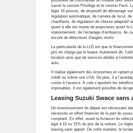
possibilité de commander un modèle neuf selon 
savoir la version Privilège et la version Pack. L
léger 16 pouces, de dispositif de démarrage sans
régulation automatique, de caméra de recul, de
chauffants, de régulateur de vitesse adaptatif ai
quant à elle est munie de projecteurs avant bi-
stationnement, de l’éclairage d’ambiance, de ca
encore de détecteurs d’angles morts.
La particularité de la LLD est que le financemen
pris en charge par le loueur. Autrement dit, l’u
location ainsi que de services dédiés à l’entret
auto.
Il réalise également des économies en optant po
crédit ou même une LOA. De plus, il a l’avantag
connu à l’avance. À cela s’ajoutent les bénéfic
imposables. Il est également possible de récupé
Leasing Suzuki Swace sans a
Un investissement de départ est nécessaire dans
nécessite un effort financier de la part du sous
comptant. En effet, avant la livraison du véhicu
égal à 10 ou 15% du prix de la voiture. Le règl
leasing sans apport. De cette manière, le locata