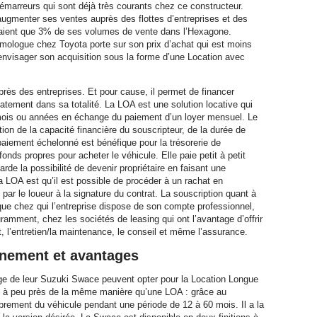
-démarreurs qui sont déjà très courants chez ce constructeur.
ugmenter ses ventes auprès des flottes d’entreprises et des
ituaient que 3% de ses volumes de vente dans l’Hexagone.
omologue chez Toyota porte sur son prix d’achat qui est moins
 d’envisager son acquisition sous la forme d’une Location avec
ès des entreprises. Et pour cause, il permet de financer
iatement dans sa totalité. La LOA est une solution locative qui
 mois ou années en échange du paiement d’un loyer mensuel. Le
on de la capacité financière du souscripteur, de la durée de
 paiement échelonné est bénéfique pour la trésorerie de
fonds propres pour acheter le véhicule. Elle paie petit à petit
garde la possibilité de devenir propriétaire en faisant une
e la LOA est qu’il est possible de procéder à un rachat en
e par le loueur à la signature du contrat. La souscription quant à
que chez qui l’entreprise dispose de son compte professionnel,
ramment, chez les sociétés de leasing qui ont l’avantage d’offrir
l’entretien/la maintenance, le conseil et même l’assurance.
nnement et avantages
sage de leur Suzuki Swace peuvent opter pour la Location Longue
ne à peu près de la même manière qu’une LOA : grâce au
ibrement du véhicule pendant une période de 12 à 60 mois. Il a la