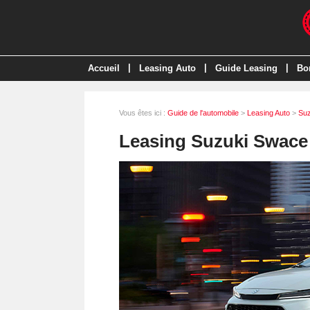
|
|
|
Accueil
Leasing Auto
Guide Leasing
Bo
Vous êtes ici :
Guide de l'automobile
>
Leasing Auto
>
Suz
Leasing Suzuki Swace