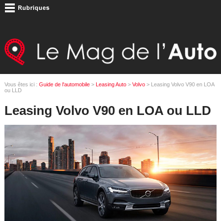
Vous êtes ici :
Guide de l'automobile
>
Leasing Auto
>
Volvo
> Leasing Volvo V90 en LOA
ou LLD
Leasing Volvo V90 en LOA ou LLD