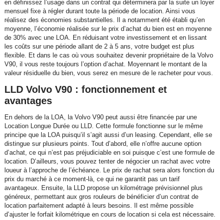
en définissez l’usage dans un contrat qui déterminera par la suite un loyer
mensuel fixe à régler durant toute la période de location. Ainsi vous
réalisez des économies substantielles. Il a notamment été établi qu’en
moyenne, l’économie réalisée sur le prix d’achat du bien est en moyenne
de 30% avec une LOA. En réduisant votre investissement et en lissant
les coûts sur une période allant de 2 à 5 ans, votre budget est plus
flexible. Et dans le cas où vous souhaitez devenir propriétaire de la Volvo
V90, il vous reste toujours l’option d’achat. Moyennant le montant de la
valeur résiduelle du bien, vous serez en mesure de le racheter pour vous.
LLD Volvo V90 : fonctionnement et
avantages
En dehors de la LOA, la Volvo V90 peut aussi être financée par une
Location Longue Durée ou LLD. Cette formule fonctionne sur le même
principe que la LOA puisqu’il s’agit aussi d’un leasing. Cependant, elle se
distingue sur plusieurs points. Tout d’abord, elle n’offre aucune option
d’achat, ce qui n’est pas préjudiciable en soi puisque c’est une formule de
location. D’ailleurs, vous pouvez tenter de négocier un rachat avec votre
loueur à l’approche de l’échéance. Le prix de rachat sera alors fonction du
prix du marché à ce moment-là, ce qui ne garantit pas un tarif
avantageux. Ensuite, la LLD propose un kilométrage prévisionnel plus
généreux, permettant aux gros rouleurs de bénéficier d’un contrat de
location parfaitement adapté à leurs besoins. Il est même possible
d’ajuster le forfait kilométrique en cours de location si cela est nécessaire.