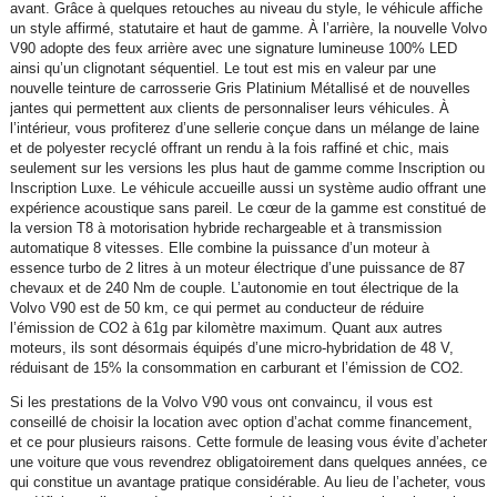
avant. Grâce à quelques retouches au niveau du style, le véhicule affiche
un style affirmé, statutaire et haut de gamme. À l’arrière, la nouvelle Volvo
V90 adopte des feux arrière avec une signature lumineuse 100% LED
ainsi qu’un clignotant séquentiel. Le tout est mis en valeur par une
nouvelle teinture de carrosserie Gris Platinium Métallisé et de nouvelles
jantes qui permettent aux clients de personnaliser leurs véhicules. À
l’intérieur, vous profiterez d’une sellerie conçue dans un mélange de laine
et de polyester recyclé offrant un rendu à la fois raffiné et chic, mais
seulement sur les versions les plus haut de gamme comme Inscription ou
Inscription Luxe. Le véhicule accueille aussi un système audio offrant une
expérience acoustique sans pareil. Le cœur de la gamme est constitué de
la version T8 à motorisation hybride rechargeable et à transmission
automatique 8 vitesses. Elle combine la puissance d’un moteur à
essence turbo de 2 litres à un moteur électrique d’une puissance de 87
chevaux et de 240 Nm de couple. L’autonomie en tout électrique de la
Volvo V90 est de 50 km, ce qui permet au conducteur de réduire
l’émission de CO2 à 61g par kilomètre maximum. Quant aux autres
moteurs, ils sont désormais équipés d’une micro-hybridation de 48 V,
réduisant de 15% la consommation en carburant et l’émission de CO2.
Si les prestations de la Volvo V90 vous ont convaincu, il vous est
conseillé de choisir la location avec option d’achat comme financement,
et ce pour plusieurs raisons. Cette formule de leasing vous évite d’acheter
une voiture que vous revendrez obligatoirement dans quelques années, ce
qui constitue un avantage pratique considérable. Au lieu de l’acheter, vous