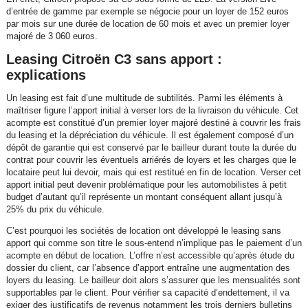
d’entrée de gamme par exemple se négocie pour un loyer de 152 euros
par mois sur une durée de location de 60 mois et avec un premier loyer
majoré de 3 060 euros.
Leasing Citroën C3 sans apport :
explications
Un leasing est fait d’une multitude de subtilités. Parmi les éléments à
maîtriser figure l’apport initial à verser lors de la livraison du véhicule. Cet
acompte est constitué d’un premier loyer majoré destiné à couvrir les frais
du leasing et la dépréciation du véhicule. Il est également composé d’un
dépôt de garantie qui est conservé par le bailleur durant toute la durée du
contrat pour couvrir les éventuels arriérés de loyers et les charges que le
locataire peut lui devoir, mais qui est restitué en fin de location. Verser cet
apport initial peut devenir problématique pour les automobilistes à petit
budget d’autant qu’il représente un montant conséquent allant jusqu’à
25% du prix du véhicule.
C’est pourquoi les sociétés de location ont développé le leasing sans
apport qui comme son titre le sous-entend n’implique pas le paiement d’un
acompte en début de location. L’offre n’est accessible qu’après étude du
dossier du client, car l’absence d’apport entraîne une augmentation des
loyers du leasing. Le bailleur doit alors s’assurer que les mensualités sont
supportables par le client. Pour vérifier sa capacité d’endettement, il va
exiger des justificatifs de revenus notamment les trois derniers bulletins