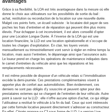
avantages
Grâce à sa flexibilité, la LOA est très avantageuse dans la mesure où elle
donne le choix aux utilisateurs sur les possibilités de sortie du bail :
achat, restitution ou reconduction de la location sur une nouvelle durée.
Malgré ces points forts, un écueil subsiste : le locataire doit payer de ses
poches les frais d’entretien et de réparation qui peuvent être plus moins
élevés. Pour échapper à cet inconvénient, il est alors conseillé d’opter
pour une Location Longue Durée. À l’inverse de la LOA qui est une
location financière, la LLD est une location opérationnelle et s’occupe de
toutes les charges d’exploitation. En clair, les loyers versés
mensuellement ou trimestriellement vont servir à régler en même temps la
location, mais aussi l’entretien, le dépannage ainsi que l’assurance auto.
Le loueur prend en charge les opérations de maintenance indiquées dans
le carnet d’entretien du véhicule ainsi que les réparations et les
remplacements nécessaires.
Il est même possible de disposer d’un véhicule relais si l’immobilisation
excède la demi-journée. Ces prestations complémentaires visent à
apporter plus de confort aux automobilistes. Bien évidemment, ces
derniers ne sont pas obligés d’y souscrire et peuvent opter pour des
prestataires externes qui se chargent de l’entretien de leur véhicule. Autre
point à savoir sur la LLD : elle n’offre aucune option d’achat, ce qui oblige
l’utilisateur a restitué le véhicule à la fin du bail. Ceux qui sont intéressés
par cette formule locative peuvent directement s’adresser au constructeur.
En effet, Citroën propose sa C3 sous forme de LLD. La version Live