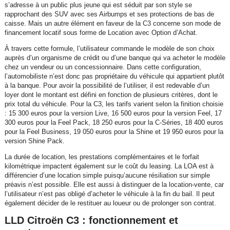
s’adresse à un public plus jeune qui est séduit par son style se
rapprochant des SUV avec ses Airbumps et ses protections de bas de
caisse. Mais un autre élément en faveur de la C3 concerne son mode de
financement locatif sous forme de Location avec Option d’Achat.
À travers cette formule, l’utilisateur commande le modèle de son choix
auprès d’un organisme de crédit ou d’une banque qui va acheter le modèle
chez un vendeur ou un concessionnaire. Dans cette configuration,
l’automobiliste n’est donc pas propriétaire du véhicule qui appartient plutôt
à la banque. Pour avoir la possibilité de l’utiliser, il est redevable d’un
loyer dont le montant est défini en fonction de plusieurs critères, dont le
prix total du véhicule. Pour la C3, les tarifs varient selon la finition choisie
: 15 300 euros pour la version Live, 16 500 euros pour la version Feel, 17
300 euros pour la Feel Pack, 18 250 euros pour la C-Séries, 18 400 euros
pour la Feel Business, 19 050 euros pour la Shine et 19 950 euros pour la
version Shine Pack.
La durée de location, les prestations complémentaires et le forfait
kilométrique impactent également sur le coût du leasing. La LOA est à
différencier d’une location simple puisqu’aucune résiliation sur simple
préavis n’est possible. Elle est aussi à distinguer de la location-vente, car
l’utilisateur n’est pas obligé d’acheter le véhicule à la fin du bail. Il peut
également décider de le restituer au loueur ou de prolonger son contrat.
LLD Citroën C3 : fonctionnement et