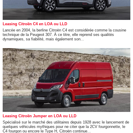
Leasing Citroën C4 en LOA ou LLD
Lancée en 2004, la berline Citroën C4 est considérée comme la cousine
technique de la Peugeot 307. À ce titre, elle reprend ses qualités
dynamiques, sa fiabilité, mais également son...
Leasing Citroën Jumper en LOA ou LLD
Spécialisé sur le marché des utilitaires depuis 1928 avec le lancement de
quelques véhicules mythiques pour ne citer que la 2CV fourgonnette, le
C4 fourgon ou encore le Type H, Citroën continue...