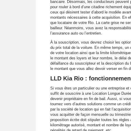
bancaire. Désormais, les conducteurs peuvent prof
pour rouler à bord d’une citadine richement équ
ceux qui désirent tester d’abord le modèle avant
montants nécessaires à cette acquisition. En e
que locataire de votre Rio. La carte grise ne se
bailleur. Néanmoins, vous avez la responsabili
l’assurance auto ou l’entretien.
À la souscription, vous devrez choisir les optio
du prix total de la voiture. En même temps, un co
de votre location ainsi que la limite kilométriqu
le montant des loyers et leur nombre, le délai d
défaillance du souscripteur et la description du b
le montant que vous allez devoir verser en fin d
LLD Kia Rio : fonctionnemen
Si vous êtes un particulier ou une entreprise et
suffit de souscrire à une Location Longue Duré
devenir propriétaire en fin de bail. Aussi, si vo
tournez vers d’autres solutions comme un crédi
par la société de location qui en fait l’acquisi
vous acquitter de façon mensuelle ou trimestriel
proposition écrite doit stipuler toutes les règles
kilométrage autorisé, montant et nombre de loy
pénalités de retard de paiement, etc.