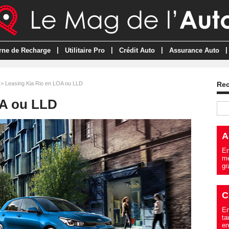
|
|
|
|
rne de Recharge
Utilitaire Pro
Crédit Auto
Assurance Auto
> Leasing Kia Rio en LOA ou LLD
Re
OA ou LLD
A
En
me
gr
C
En
ta
en