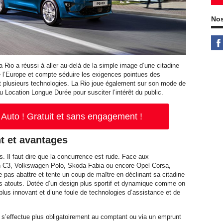
Nos
Rio a réussi à aller au-delà de la simple image d’une citadine
e l’Europe et compte séduire les exigences pointues des
t plusieurs technologies. La Rio joue également sur son mode de
Location Longue Durée pour susciter l’intérêt du public.
Auto ! Gratuit et sans engagement !
t et avantages
 Il faut dire que la concurrence est rude. Face aux
ën C3, Volkswagen Polo, Skoda Fabia ou encore Opel Corsa,
isse pas abattre et tente un coup de maître en déclinant sa citadine
s atouts. Dotée d’un design plus sportif et dynamique comme on
plus innovant et d’une foule de technologies d’assistance et de
ne s’effectue plus obligatoirement au comptant ou via un emprunt