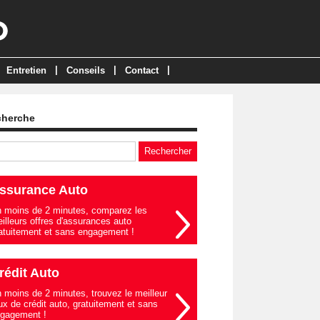
|
|
|
Entretien
Conseils
Contact
cherche
ssurance Auto
 moins de 2 minutes, comparez les
illeurs offres d'assurances auto
atuitement et sans engagement !
rédit Auto
 moins de 2 minutes, trouvez le meilleur
ux de crédit auto, gratuitement et sans
gagement !