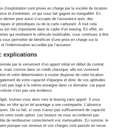
s d’exploitation sont prises en charge par la société de location.
nce et d’entretien, ce qui vous fait gagner en tranquillité. En
ce dernier peut aussi s’occuper de l’assurance auto, des
ques et périodiques ou de la carte carburant. À tout cela
qui est très importante dans le cadre d’un leasing. En effet, en
stres qui rendraient le véhicule inutilisable, vous continuez à être
 vous permettre de bénéficier d’une prise en charge sur la
 et l'indemnisation accordée par l’assureur.
: explications
onnée par le versement d’un apport initial en début de contrat.
oire, mais comme dans un crédit classique, elle est vivement
on et votre détermination à vouloir disposer de cette location.
également de votre capacité d’épargne et donc de vos aptitudes
’est pas logé à la même enseigne dans ce domaine, car payer
 voiture n’est pas une évidence.
udget, tournez-vous alors vers le leasing sans apport. Il vous
dez en tête qu’un tel avantage a une contrepartie. L’absence
oyers. De ce fait, si vous n’avez pas suffisamment de capacité
nt votre seule option. Les loueurs ne vous accorderont pas
apable de rembourser correctement vos mensualités. En somme, le
ncaire puisque vos revenus et vos charges sont passés en revue.