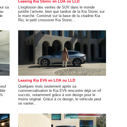
Leasing Kia Stonic en LOA ou LLD
our sa
L’explosion des ventes de SUV dans le monde
au
justifie l’arrivée, bien que tardive de la Kia Stonic sur
de
le marché. Construit sur la base de la citadine Kia
Rio, le petit crossover Kia Stonic...
Leasing Kia EV6 en LOA ou LLD
seul
Quelques mois seulement après sa
ble
commercialisation le Kia EV6 rencontre déjà un vif
0%
succès, notamment grâce à son design pour le
moins original. Grâce à ce design, le véhicule peut
se vanter...