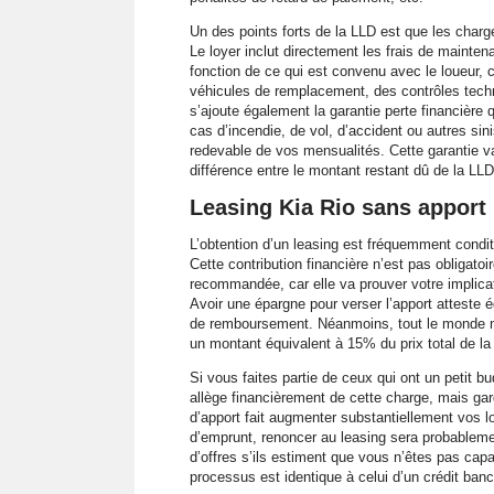
Un des points forts de la LLD est que les charge
Le loyer inclut directement les frais de maintena
fonction de ce qui est convenu avec le loueur, 
véhicules de remplacement, des contrôles techni
s’ajoute également la garantie perte financière 
cas d’incendie, de vol, d’accident ou autres sini
redevable de vos mensualités. Cette garantie va
différence entre le montant restant dû de la LLD
Leasing Kia Rio sans apport 
L’obtention d’un leasing est fréquemment conditi
Cette contribution financière n’est pas obligat
recommandée, car elle va prouver votre implicati
Avoir une épargne pour verser l’apport atteste 
de remboursement. Néanmoins, tout le monde n
un montant équivalent à 15% du prix total de la
Si vous faites partie de ceux qui ont un petit b
allège financièrement de cette charge, mais gar
d’apport fait augmenter substantiellement vos l
d’emprunt, renoncer au leasing sera probableme
d’offres s’ils estiment que vous n’êtes pas c
processus est identique à celui d’un crédit ba