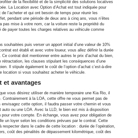
iter de la flexibilité et de la simplicité des solutions locatives
ipée. La Location avec Option d’Achat est tout indiquée pour
 de l’acheter et qui ont besoin de temps pour réunir les
ffet, pendant une période de deux ans à cinq ans, vous n’êtes
ra pas mise à votre nom, car la voiture reste la propriété du
té de payer toutes les charges relatives au véhicule comme
ns souhaitées puis verser un apport initial d’une valeur de 10%
ntrat est établi et avec votre loueur, vous allez définir la durée
e. Ce contrat doit mentionner entre autres le prix d’achat du bien,
e rétractation, les clauses stipulant les conséquences d’une
ien. Il stipule également le coût de l’option d’achat c’est-à-dire
e location si vous souhaitez acheter le véhicule.
t et avantages
 que vous désirez utiliser de manière temporaire une Kia Rio, il
e. Contrairement à la LOA, cette offre ne vous permet pas de
us envisagez cette option, il faudra passer votre chemin et vous
t auto ou une LOA. Avec la LLD, le bien est mis à disposition
tion pour votre compte. En échange, vous avez pour obligation de
le un loyer selon les conditions prévues par le contrat. Cette
 à respecter dans le cadre de cette location : durée de l’opération,
ers, coût des pénalités de dépassement kilométrique, coût des