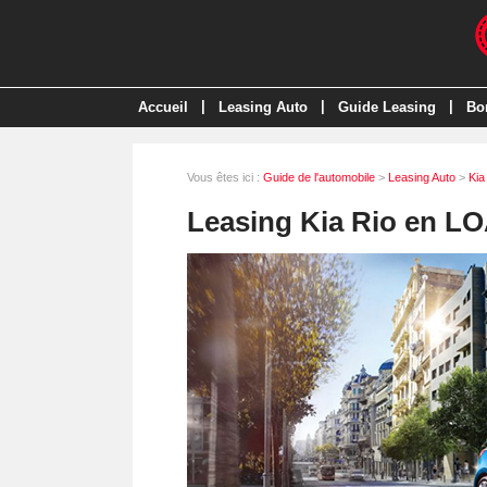
|
|
|
Accueil
Leasing Auto
Guide Leasing
Bo
Vous êtes ici :
Guide de l'automobile
>
Leasing Auto
>
Kia
Leasing Kia Rio en L