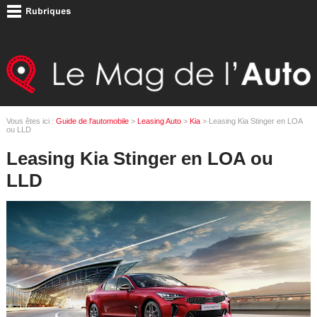
Vous êtes ici :
Guide de l'automobile
>
Leasing Auto
>
Kia
> Leasing Kia Stinger en LOA
ou LLD
Leasing Kia Stinger en LOA ou
LLD