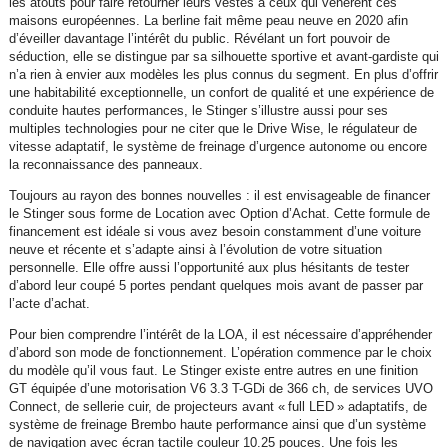
les atouts pour faire retourner leurs vestes à ceux qui vénèrent ces
maisons européennes. La berline fait même peau neuve en 2020 afin
d’éveiller davantage l’intérêt du public. Révélant un fort pouvoir de
séduction, elle se distingue par sa silhouette sportive et avant-gardiste qui
n’a rien à envier aux modèles les plus connus du segment. En plus d’offrir
une habitabilité exceptionnelle, un confort de qualité et une expérience de
conduite hautes performances, le Stinger s’illustre aussi pour ses
multiples technologies pour ne citer que le Drive Wise, le régulateur de
vitesse adaptatif, le système de freinage d’urgence autonome ou encore
la reconnaissance des panneaux.
Toujours au rayon des bonnes nouvelles : il est envisageable de financer
le Stinger sous forme de Location avec Option d’Achat. Cette formule de
financement est idéale si vous avez besoin constamment d’une voiture
neuve et récente et s’adapte ainsi à l’évolution de votre situation
personnelle. Elle offre aussi l’opportunité aux plus hésitants de tester
d’abord leur coupé 5 portes pendant quelques mois avant de passer par
l’acte d’achat.
Pour bien comprendre l’intérêt de la LOA, il est nécessaire d’appréhender
d’abord son mode de fonctionnement. L’opération commence par le choix
du modèle qu’il vous faut. Le Stinger existe entre autres en une finition
GT équipée d’une motorisation V6 3.3 T-GDi de 366 ch, de services UVO
Connect, de sellerie cuir, de projecteurs avant « full LED » adaptatifs, de
système de freinage Brembo haute performance ainsi que d’un système
de navigation avec écran tactile couleur 10.25 pouces. Une fois les