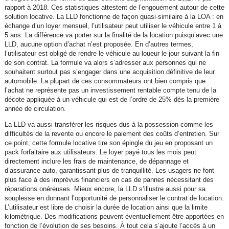
rapport à 2018. Ces statistiques attestent de l’engouement autour de cette
solution locative. La LLD fonctionne de façon quasi-similaire à la LOA : en
échange d’un loyer mensuel, l’utilisateur peut utiliser le véhicule entre 1 à
5 ans. La différence va porter sur la finalité de la location puisqu’avec une
LLD, aucune option d’achat n’est proposée. En d’autres termes,
l’utilisateur est obligé de rendre le véhicule au loueur le jour suivant la fin
de son contrat. La formule va alors s’adresser aux personnes qui ne
souhaitent surtout pas s’engager dans une acquisition définitive de leur
automobile. La plupart de ces consommateurs ont bien compris que
l’achat ne représente pas un investissement rentable compte tenu de la
décote appliquée à un véhicule qui est de l’ordre de 25% dès la première
année de circulation.
La LLD va aussi transférer les risques dus à la possession comme les
difficultés de la revente ou encore le paiement des coûts d’entretien. Sur
ce point, cette formule locative tire son épingle du jeu en proposant un
pack forfaitaire aux utilisateurs. Le loyer payé tous les mois peut
directement inclure les frais de maintenance, de dépannage et
d’assurance auto, garantissant plus de tranquillité. Les usagers ne font
plus face à des imprévus financiers en cas de pannes nécessitant des
réparations onéreuses. Mieux encore, la LLD s’illustre aussi pour sa
souplesse en donnant l’opportunité de personnaliser le contrat de location.
L’utilisateur est libre de choisir la durée de location ainsi que la limite
kilométrique. Des modifications peuvent éventuellement être apportées en
fonction de l’évolution de ses besoins. À tout cela s’ajoute l’accès à un