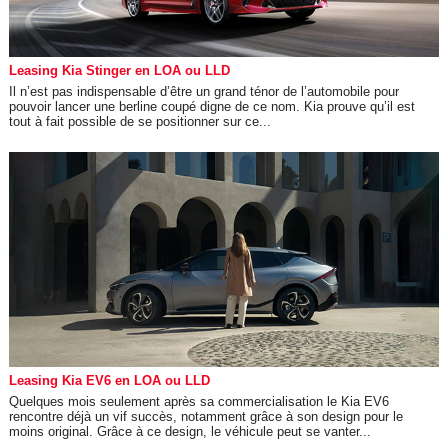
Leasing Kia Stinger en LOA ou LLD
Il n’est pas indispensable d’être un grand ténor de l’automobile pour
pouvoir lancer une berline coupé digne de ce nom. Kia prouve qu’il est
tout à fait possible de se positionner sur ce...
Leasing Kia EV6 en LOA ou LLD
Quelques mois seulement après sa commercialisation le Kia EV6
rencontre déjà un vif succès, notamment grâce à son design pour le
moins original. Grâce à ce design, le véhicule peut se vanter...