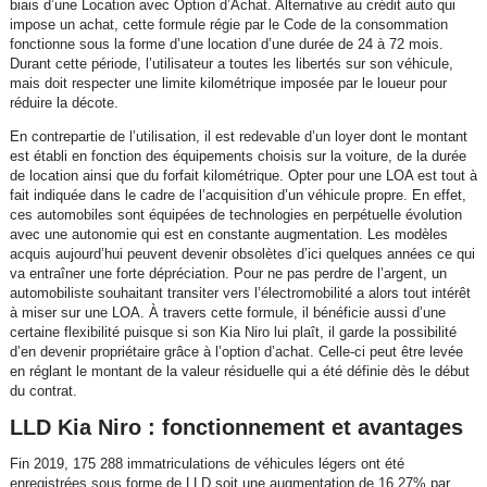
biais d’une Location avec Option d’Achat. Alternative au crédit auto qui
impose un achat, cette formule régie par le Code de la consommation
fonctionne sous la forme d’une location d’une durée de 24 à 72 mois.
Durant cette période, l’utilisateur a toutes les libertés sur son véhicule,
mais doit respecter une limite kilométrique imposée par le loueur pour
réduire la décote.
En contrepartie de l’utilisation, il est redevable d’un loyer dont le montant
est établi en fonction des équipements choisis sur la voiture, de la durée
de location ainsi que du forfait kilométrique. Opter pour une LOA est tout à
fait indiquée dans le cadre de l’acquisition d’un véhicule propre. En effet,
ces automobiles sont équipées de technologies en perpétuelle évolution
avec une autonomie qui est en constante augmentation. Les modèles
acquis aujourd’hui peuvent devenir obsolètes d’ici quelques années ce qui
va entraîner une forte dépréciation. Pour ne pas perdre de l’argent, un
automobiliste souhaitant transiter vers l’électromobilité a alors tout intérêt
à miser sur une LOA. À travers cette formule, il bénéficie aussi d’une
certaine flexibilité puisque si son Kia Niro lui plaît, il garde la possibilité
d’en devenir propriétaire grâce à l’option d’achat. Celle-ci peut être levée
en réglant le montant de la valeur résiduelle qui a été définie dès le début
du contrat.
LLD Kia Niro : fonctionnement et avantages
Fin 2019, 175 288 immatriculations de véhicules légers ont été
enregistrées sous forme de LLD soit une augmentation de 16,27% par