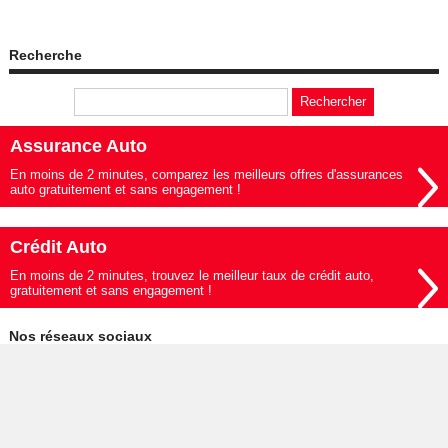
Recherche
Assurance Auto
En moins de 2 minutes, comparez les meilleurs offres d'assurances
auto gratuitement et sans engagement !
Crédit Auto
En moins de 2 minutes, trouvez le meilleur taux de crédit auto,
gratuitement et sans engagement !
Nos réseaux sociaux
© 2019-2026 - Le Mag de l'Auto édité par My Beautiful Company -
Mentions légales
-