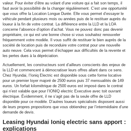
valeur. Pour éviter d’être au volant d’une voiture qui a fait son temps, il
faut avoir la possibilité de la changer régulièrement. C’est une opportunité
que vous offre la Location Longue Durée. Elle vous permet d’essayer le
véhicule pendant plusieurs mois ou années puis de le restituer auprès du
loueur à la fin de votre contrat. La différence entre la LLD et la LOA
concerne l’absence d’option d’achat. Vous ne pouvez donc pas devenir
propriétaire, ce qui est une bonne chose si vous souhaitez renouveler
fréquemment votre modèle. Il vous suffit de restituer le bien auprès de la
société de location puis de reconduire votre contrat pour une nouvelle
auto neuve. Cela vous permet d’échapper aux difficultés de la revente et
les pertes dues à la dépréciation.
Actuellement, les constructeurs sont d’ailleurs conscients des enjeux de
la LLD et commencent à démocratiser leurs offres allant dans ce sens.
Chez Hyundai, l’Ioniq Electric est disponible sous cette forme locative
pour un premier loyer majoré de 2500 euros puis 37 mensualités de 149
euros. Un forfait kilométrique de 2500 euros est imposé dans le contrat
qui n’est valable que pour l’IONIQ electric Executive avec toit ouvrant
électrique. Évidemment, il ne s’agit pas de la seule offre de LLD
disponible pour ce modèle. D’autres loueurs spécialisés disposent aussi
de leurs propres propositions que vous obtiendrez par l’intermédiaire d’une
demande de devis.
Leasing Hyundai Ioniq electric sans apport :
explications