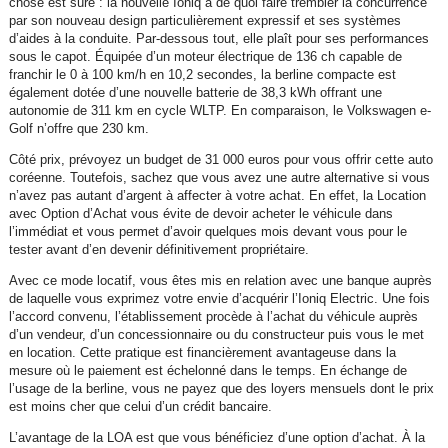
chose est sûre : la nouvelle Ioniq a de quoi faire trembler la concurrence
par son nouveau design particulièrement expressif et ses systèmes
d’aides à la conduite. Par-dessous tout, elle plaît pour ses performances
sous le capot. Équipée d’un moteur électrique de 136 ch capable de
franchir le 0 à 100 km/h en 10,2 secondes, la berline compacte est
également dotée d’une nouvelle batterie de 38,3 kWh offrant une
autonomie de 311 km en cycle WLTP. En comparaison, le Volkswagen e-
Golf n’offre que 230 km.
Côté prix, prévoyez un budget de 31 000 euros pour vous offrir cette auto
coréenne. Toutefois, sachez que vous avez une autre alternative si vous
n’avez pas autant d’argent à affecter à votre achat. En effet, la Location
avec Option d’Achat vous évite de devoir acheter le véhicule dans
l’immédiat et vous permet d’avoir quelques mois devant vous pour le
tester avant d’en devenir définitivement propriétaire.
Avec ce mode locatif, vous êtes mis en relation avec une banque auprès
de laquelle vous exprimez votre envie d’acquérir l’Ioniq Electric. Une fois
l’accord convenu, l’établissement procède à l’achat du véhicule auprès
d’un vendeur, d’un concessionnaire ou du constructeur puis vous le met
en location. Cette pratique est financièrement avantageuse dans la
mesure où le paiement est échelonné dans le temps. En échange de
l’usage de la berline, vous ne payez que des loyers mensuels dont le prix
est moins cher que celui d’un crédit bancaire.
L’avantage de la LOA est que vous bénéficiez d’une option d’achat. À la