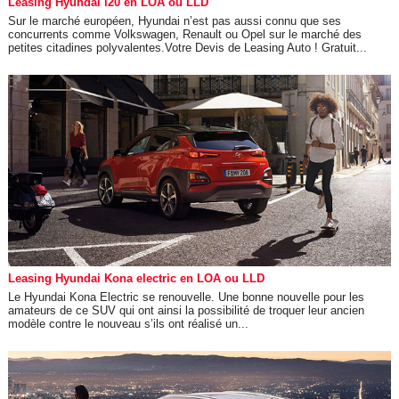
Leasing Hyundai i20 en LOA ou LLD
Sur le marché européen, Hyundai n’est pas aussi connu que ses
concurrents comme Volkswagen, Renault ou Opel sur le marché des
petites citadines polyvalentes.Votre Devis de Leasing Auto ! Gratuit...
Leasing Hyundai Kona electric en LOA ou LLD
Le Hyundai Kona Electric se renouvelle. Une bonne nouvelle pour les
amateurs de ce SUV qui ont ainsi la possibilité de troquer leur ancien
modèle contre le nouveau s’ils ont réalisé un...