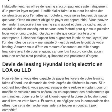
Habituellement, les offres de leasing s’accompagnent systématiquement
d’un premier loyer majoré. Il suffit d’aller faire un tour sur les sites des
constructeurs pour l’en attester. Toutefois, vous serez heureux de savoir
que vous n’êtes nullement obligé de payer cet apport initial. Vous pouvez
demander à souscrire à un leasing sans apport et dans ce cadre, aucun
capital de départ conséquent ne vous sera facturé pour que vous puissiez
louer votre Ioniq Electric. Gardez en tête que cette facilité a une
contrepartie. L’absence d’apport fera augmenter le prix de vos loyers, car
l’un des rôles de cette « mensualité 0 » est de réduire le coût de votre
leasing. Assurez-vous d’être en mesure d’assumer une telle charge
financière avant de vous engager, car une fois l’accord conclu, aucun
retour en arrière n’est possible, qu’importe vos problèmes d’argent.
Devis de leasing Hyundai Ioniq electric en
LOA ou LLD
Pour vérifier si vous êtes capable de payer les loyers de votre leasing,
faites d’abord une demande de devis auprès de différents loueurs. Si le
coût est trop élevé, vous pouvez essayer de le réduire en optant pour un
modèle de véhicule moins onéreux ou en supprimant des équipements qui
sont inutiles. Jouer sur le forfait kilométrique et la durée de location peut
aussi être en votre faveur. Et surtout, ne négligez pas la comparaison des
offres, car cette démarche vous aidera à trouver un contrat à prix
compétitif.