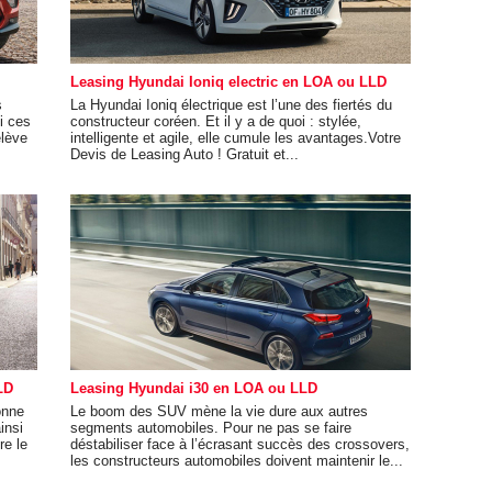
Leasing Hyundai Ioniq electric en LOA ou LLD
s
La Hyundai Ioniq électrique est l’une des fiertés du
i ces
constructeur coréen. Et il y a de quoi : stylée,
elève
intelligente et agile, elle cumule les avantages.Votre
Devis de Leasing Auto ! Gratuit et...
LD
Leasing Hyundai i30 en LOA ou LLD
onne
Le boom des SUV mène la vie dure aux autres
insi
segments automobiles. Pour ne pas se faire
re le
déstabiliser face à l’écrasant succès des crossovers,
les constructeurs automobiles doivent maintenir le...