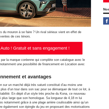
Nos
ls du mouron à se faire ? Un rival sérieux vient en effet de
 ventes de ces ténors.
Auto ! Gratuit et sans engagement !
par la marque coréenne qui complète son catalogue avec le
e notamment une possibilité de financement en Location avec
onnement et avantages
n sur un marché déjà très saturé constitué d’au moins une
lus d’un tour dans son sac pour se démarquer de tout ce lot, à
bilité. En dépit d’un style très proche du Kona, ce nouveau
i plus large que son homologue. Sa longueur de 4,18 m lui
tres notamment grâce à une plage arrière coulissable ainsi qu’un
ire également son épingle du jeu en proposant des motorisations