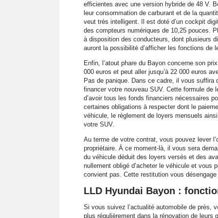
efficientes avec une version hybride de 48 V. B
leur consommation de carburant et de la quantité 
veut très intelligent. Il est doté d’un cockpit di
des compteurs numériques de 10,25 pouces. Pl
à disposition des conducteurs, dont plusieurs di
auront la possibilité d’afficher les fonctions d
Enfin, l’atout phare du Bayon concerne son pri
000 euros et peut aller jusqu’à 22 000 euros av
Pas de panique. Dans ce cadre, il vous suffira 
financer votre nouveau SUV. Cette formule de le
d’avoir tous les fonds financiers nécessaires pou
certaines obligations à respecter dont le paieme
véhicule, le règlement de loyers mensuels ainsi
votre SUV.
Au terme de votre contrat, vous pouvez lever l’o
propriétaire. À ce moment-là, il vous sera dema
du véhicule déduit des loyers versés et des a
nullement obligé d’acheter le véhicule et vous p
convient pas. Cette restitution vous désengage
LLD Hyundai Bayon : foncti
Si vous suivez l’actualité automobile de près, 
plus régulièrement dans la rénovation de leur