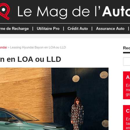
|
|
|
|
rne de Recharge
Utilitaire Pro
Crédit Auto
Assurance Auto
undai
> Leasing Hyundai Bayon en LOA ou LLD
Re
on en LOA ou LLD
A
En
me
gr
C
En
ta
en