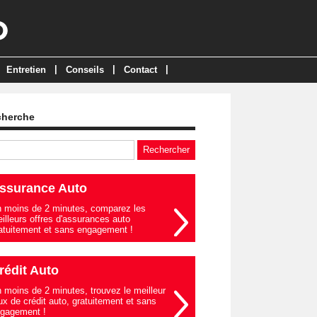
|
|
|
Entretien
Conseils
Contact
cherche
ssurance Auto
 moins de 2 minutes, comparez les
illeurs offres d'assurances auto
atuitement et sans engagement !
rédit Auto
 moins de 2 minutes, trouvez le meilleur
ux de crédit auto, gratuitement et sans
gagement !