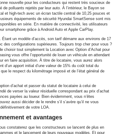
onne nouvelle pour les conducteurs qui restent très soucieux de
de polluants rejetés par leur auto. À l’intérieur, le Bayon se
gital et high-tech avec un écran tactile central de 10,25 pouces et
usieurs équipements de sécurité Hyundai SmartSense sont mis
sponibles en série. En matière de connectivité, les utilisateurs
e leur smartphone grâce à Android Auto et Apple CarPlay.
x. Étant un modèle d’accès, son tarif démarre aux environs de 17
ec des configurations supérieures. Toujours trop cher pour vous ?
de choisir tout simplement la Location avec Option d’Achat pour
asing vous offre l’opportunité de louer un véhicule en attendant
r en faire acquisition. À titre de locataire, vous aurez alors
nt d’un apport initial d’une valeur de 15% du coût total du
 que le respect du kilométrage imposé et de l’état général de
ption d’achat et passer du statut de locataire à celui de
ndé de verser la valeur résiduelle correspondant au prix d’achat
vances payées au loueur. Bien évidemment, vous n’êtes
ouvez aussi décider de le rendre s’il s’avère qu’il ne vous
 définitivement de votre LOA.
onnement et avantages
vous constaterez que les constructeurs se lancent de plus en
s gammes et le lancement de leurs nouveaux modèles. Et pour