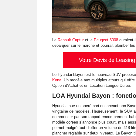
Le
Renault Captur
et le
Peugeot 3008
auraient-i
débarquer sur le marché et pourrait plomber les
Votre Devis de Leasing 
Le Hyundai Bayon est le nouveau SUV proposé 
Kona
. Un modèle aux multiples atouts qui offr
Option d’Achat et en Location Longue Durée.
LOA Hyundai Bayon : foncti
Hyundai joue un sacré pari en lançant son Bayo
vingtaine de modèles. Heureusement, le SUV a p
commencer par son rapport encombrement habita
modèle coréen s’annonce plus court, mais auss
permet malgré tout d’offrir un volume de 418 li
plancher réglable sur deux niveaux. Le Bayon t