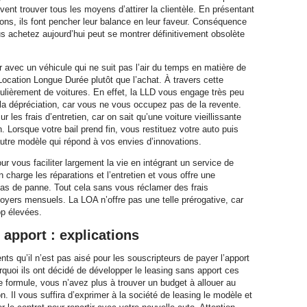
ivent trouver tous les moyens d’attirer la clientèle. En présentant
ions, ils font pencher leur balance en leur faveur. Conséquence
s achetez aujourd’hui peut se montrer définitivement obsolète
r avec un véhicule qui ne suit pas l’air du temps en matière de
Location Longue Durée plutôt que l’achat. À travers cette
gulièrement de voitures. En effet, la LLD vous engage très peu
 la dépréciation, car vous ne vous occupez pas de la revente.
es frais d’entretien, car on sait qu’une voiture vieillissante
 Lorsque votre bail prend fin, vous restituez votre auto puis
utre modèle qui répond à vos envies d’innovations.
r vous faciliter largement la vie en intégrant un service de
charge les réparations et l’entretien et vous offre une
as de panne. Tout cela sans vous réclamer des frais
loyers mensuels. La LOA n’offre pas une telle prérogative, car
op élevées.
apport : explications
nts qu’il n’est pas aisé pour les souscripteurs de payer l’apport
rquoi ils ont décidé de développer le leasing sans apport ces
 formule, vous n’avez plus à trouver un budget à allouer au
n. Il vous suffira d’exprimer à la société de leasing le modèle et