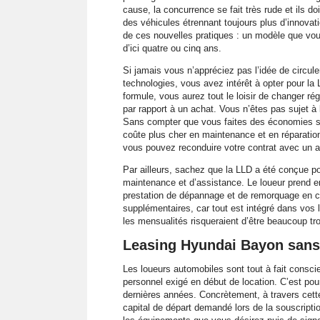
cause, la concurrence se fait très rude et ils do
des véhicules étrennant toujours plus d’innovat
de ces nouvelles pratiques : un modèle que vou
d’ici quatre ou cinq ans.
Si jamais vous n’appréciez pas l’idée de circule
technologies, vous avez intérêt à opter pour la 
formule, vous aurez tout le loisir de changer ré
par rapport à un achat. Vous n’êtes pas sujet à
Sans compter que vous faites des économies sur l
coûte plus cher en maintenance et en réparation.
vous pouvez reconduire votre contrat avec un a
Par ailleurs, sachez que la LLD a été conçue pou
maintenance et d’assistance. Le loueur prend en 
prestation de dépannage et de remorquage en c
supplémentaires, car tout est intégré dans vos 
les mensualités risqueraient d’être beaucoup tr
Leasing Hyundai Bayon sans 
Les loueurs automobiles sont tout à fait conscie
personnel exigé en début de location. C’est pou
dernières années. Concrètement, à travers cette
capital de départ demandé lors de la souscriptio