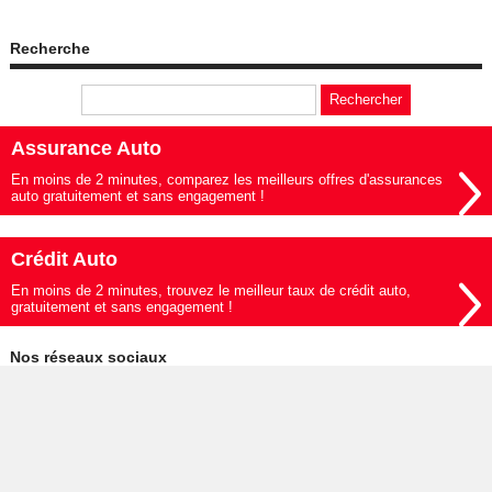
Recherche
Assurance Auto
En moins de 2 minutes, comparez les meilleurs offres d'assurances
auto gratuitement et sans engagement !
Crédit Auto
En moins de 2 minutes, trouvez le meilleur taux de crédit auto,
gratuitement et sans engagement !
Nos réseaux sociaux
© 2019-2026 - Le Mag de l'Auto édité par My Beautiful Company -
Mentions légales
-
Données personnelles