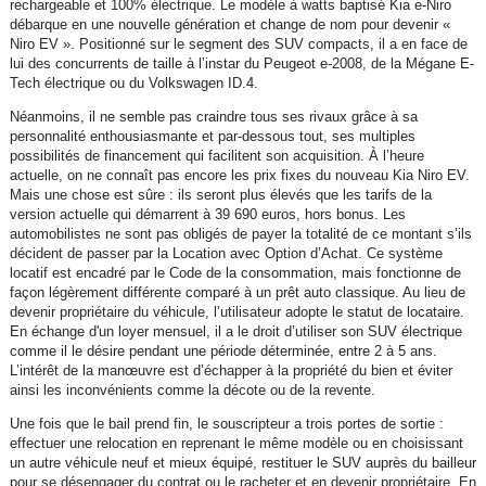
rechargeable et 100% électrique. Le modèle à watts baptisé Kia e-Niro
débarque en une nouvelle génération et change de nom pour devenir «
Niro EV ». Positionné sur le segment des SUV compacts, il a en face de
lui des concurrents de taille à l’instar du Peugeot e-2008, de la Mégane E-
Tech électrique ou du Volkswagen ID.4.
Néanmoins, il ne semble pas craindre tous ses rivaux grâce à sa
personnalité enthousiasmante et par-dessous tout, ses multiples
possibilités de financement qui facilitent son acquisition. À l’heure
actuelle, on ne connaît pas encore les prix fixes du nouveau Kia Niro EV.
Mais une chose est sûre : ils seront plus élevés que les tarifs de la
version actuelle qui démarrent à 39 690 euros, hors bonus. Les
automobilistes ne sont pas obligés de payer la totalité de ce montant s’ils
décident de passer par la Location avec Option d’Achat. Ce système
locatif est encadré par le Code de la consommation, mais fonctionne de
façon légèrement différente comparé à un prêt auto classique. Au lieu de
devenir propriétaire du véhicule, l’utilisateur adopte le statut de locataire.
En échange d'un loyer mensuel, il a le droit d’utiliser son SUV électrique
comme il le désire pendant une période déterminée, entre 2 à 5 ans.
L’intérêt de la manœuvre est d’échapper à la propriété du bien et éviter
ainsi les inconvénients comme la décote ou de la revente.
Une fois que le bail prend fin, le souscripteur a trois portes de sortie :
effectuer une relocation en reprenant le même modèle ou en choisissant
un autre véhicule neuf et mieux équipé, restituer le SUV auprès du bailleur
pour se désengager du contrat ou le racheter et en devenir propriétaire. En