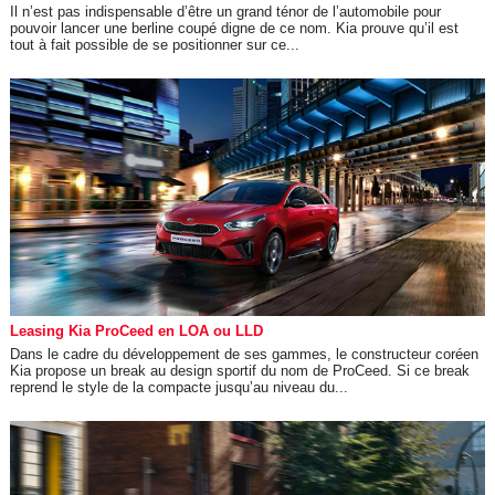
Il n’est pas indispensable d’être un grand ténor de l’automobile pour
pouvoir lancer une berline coupé digne de ce nom. Kia prouve qu’il est
tout à fait possible de se positionner sur ce...
Leasing Kia ProCeed en LOA ou LLD
Dans le cadre du développement de ses gammes, le constructeur coréen
Kia propose un break au design sportif du nom de ProCeed. Si ce break
reprend le style de la compacte jusqu’au niveau du...