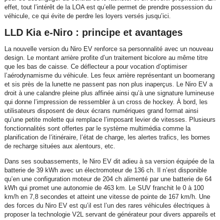
effet, tout l’intérêt de la LOA est qu’elle permet de prendre possession du
véhicule, ce qui évite de perdre les loyers versés jusqu’ici.
LLD Kia e-Niro : principe et avantages
La nouvelle version du Niro EV renforce sa personnalité avec un nouveau
design. Le montant arrière profite d’un traitement bicolore au même titre
que les bas de caisse. Ce déflecteur a pour vocation d’optimiser
l’aérodynamisme du véhicule. Les feux arrière représentant un boomerang
et sis près de la lunette ne passent pas non plus inaperçus. Le Niro EV a
droit à une calandre pleine plus affinée ainsi qu’à une signature lumineuse
qui donne l’impression de ressembler à un cross de hockey. À bord, les
utilisateurs disposent de deux écrans numériques grand format ainsi
qu’une petite molette qui remplace l’imposant levier de vitesses. Plusieurs
fonctionnalités sont offertes par le système multimédia comme la
planification de l’itinéraire, l’état de charge, les alertes trafics, les bornes
de recharge situées aux alentours, etc.
Dans ses soubassements, le Niro EV dit adieu à sa version équipée de la
batterie de 39 kWh avec un électromoteur de 136 ch. Il n’est disponible
qu’en une configuration moteur de 204 ch alimenté par une batterie de 64
kWh qui promet une autonomie de 463 km. Le SUV franchit le 0 à 100
km/h en 7,8 secondes et atteint une vitesse de pointe de 167 km/h. Une
des forces du Niro EV est qu’il est l’un des rares véhicules électriques à
proposer la technologie V2L servant de générateur pour divers appareils et