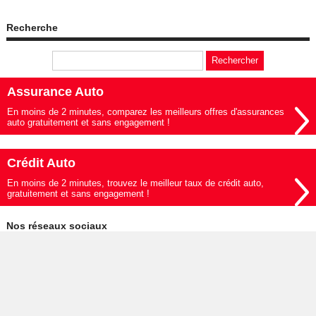
Recherche
Assurance Auto
En moins de 2 minutes, comparez les meilleurs offres d'assurances
auto gratuitement et sans engagement !
Crédit Auto
En moins de 2 minutes, trouvez le meilleur taux de crédit auto,
gratuitement et sans engagement !
Nos réseaux sociaux
© 2019-2026 - Le Mag de l'Auto édité par My Beautiful Company -
Mentions légales
-
Données personnelles