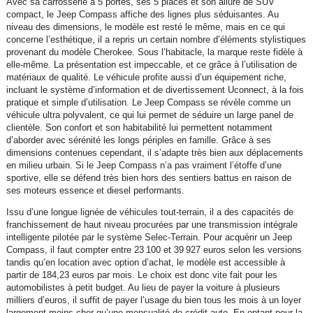
Avec sa carrosserie à 5 portes, ses 5 places et son allure de SUV
compact, le Jeep Compass affiche des lignes plus séduisantes. Au
niveau des dimensions, le modèle est resté le même, mais en ce qui
concerne l’esthétique, il a repris un certain nombre d’éléments stylistiques
provenant du modèle Cherokee. Sous l’habitacle, la marque reste fidèle à
elle-même. La présentation est impeccable, et ce grâce à l’utilisation de
matériaux de qualité. Le véhicule profite aussi d’un équipement riche,
incluant le système d’information et de divertissement Uconnect, à la fois
pratique et simple d’utilisation. Le Jeep Compass se révèle comme un
véhicule ultra polyvalent, ce qui lui permet de séduire un large panel de
clientèle. Son confort et son habitabilité lui permettent notamment
d’aborder avec sérénité les longs périples en famille. Grâce à ses
dimensions contenues cependant, il s’adapte très bien aux déplacements
en milieu urbain. Si le Jeep Compass n’a pas vraiment l’étoffe d’une
sportive, elle se défend très bien hors des sentiers battus en raison de
ses moteurs essence et diesel performants.
Issu d’une longue lignée de véhicules tout-terrain, il a des capacités de
franchissement de haut niveau procurées par une transmission intégrale
intelligente pilotée par le système Selec-Terrain. Pour acquérir un Jeep
Compass, il faut compter entre 23 100 et 39 927 euros selon les versions
tandis qu’en location avec option d’achat, le modèle est accessible à
partir de 184,23 euros par mois. Le choix est donc vite fait pour les
automobilistes à petit budget. Au lieu de payer la voiture à plusieurs
milliers d’euros, il suffit de payer l’usage du bien tous les mois à un loyer
largement moins cher qu’une mensualité de crédit auto. En optant pour la