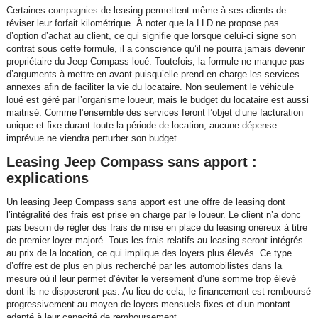
Certaines compagnies de leasing permettent même à ses clients de
réviser leur forfait kilométrique. À noter que la LLD ne propose pas
d’option d’achat au client, ce qui signifie que lorsque celui-ci signe son
contrat sous cette formule, il a conscience qu’il ne pourra jamais devenir
propriétaire du Jeep Compass loué. Toutefois, la formule ne manque pas
d’arguments à mettre en avant puisqu’elle prend en charge les services
annexes afin de faciliter la vie du locataire. Non seulement le véhicule
loué est géré par l’organisme loueur, mais le budget du locataire est aussi
maitrisé. Comme l’ensemble des services feront l’objet d’une facturation
unique et fixe durant toute la période de location, aucune dépense
imprévue ne viendra perturber son budget.
Leasing Jeep Compass sans apport :
explications
Un leasing Jeep Compass sans apport est une offre de leasing dont
l’intégralité des frais est prise en charge par le loueur. Le client n’a donc
pas besoin de régler des frais de mise en place du leasing onéreux à titre
de premier loyer majoré. Tous les frais relatifs au leasing seront intégrés
au prix de la location, ce qui implique des loyers plus élevés. Ce type
d’offre est de plus en plus recherché par les automobilistes dans la
mesure où il leur permet d’éviter le versement d’une somme trop élevé
dont ils ne disposeront pas. Au lieu de cela, le financement est remboursé
progressivement au moyen de loyers mensuels fixes et d’un montant
adapté à leur capacité de remboursement.