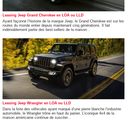
Leasing Jeep Grand Cherokee en LOA ou LLD
Ayant façonné l’histoire de la marque Jeep, le Grand Cherokee est sur les
routes du monde entier depuis maintenant cinq générations. Il fait
indéniablement partie des best-sellers de la maison...
Leasing Jeep Wrangler en LOA ou LLD
Dans la liste des véhicules ayant marqué d’une pierre blanche l’industrie
automobile, le Wrangler trône en haut du panier. L’iconique 4x4 de la
maison américaine continue de susciter...