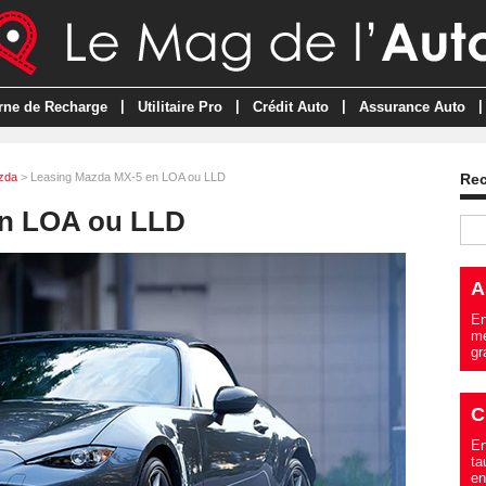
|
|
|
|
rne de Recharge
Utilitaire Pro
Crédit Auto
Assurance Auto
zda
> Leasing Mazda MX-5 en LOA ou LLD
Re
en LOA ou LLD
A
En
me
gr
C
En
ta
en