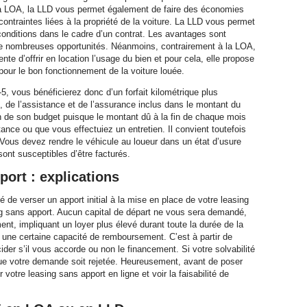
la LOA, la LLD vous permet également de faire des économies
ontraintes liées à la propriété de la voiture. La LLD vous permet
s conditions dans le cadre d’un contrat. Les avantages sont
fre de nombreuses opportunités. Néanmoins, contrairement à la LOA,
ente d’offrir en location l’usage du bien et pour cela, elle propose
pour le bon fonctionnement de la voiture louée.
, vous bénéficierez donc d’un forfait kilométrique plus
 de l’assistance et de l’assurance inclus dans le montant du
on de son budget puisque le montant dû à la fin de chaque mois
ance ou que vous effectuiez un entretien. Il convient toutefois
n. Vous devez rendre le véhicule au loueur dans un état d’usure
sont susceptibles d’être facturés.
ort : explications
é de verser un apport initial à la mise en place de votre leasing
 sans apport. Aucun capital de départ ne vous sera demandé,
ment, impliquant un loyer plus élevé durant toute la durée de la
oir une certaine capacité de remboursement. C’est à partir de
cider s’il vous accorde ou non le financement. Si votre solvabilité
que votre demande soit rejetée. Heureusement, avant de poser
otre leasing sans apport en ligne et voir la faisabilité de