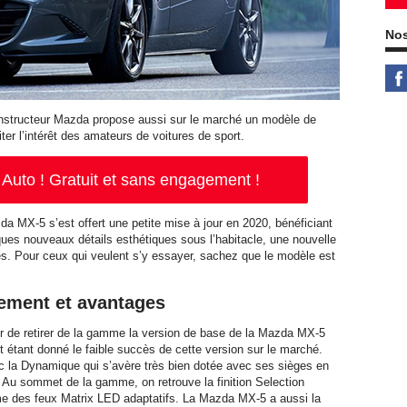
Nos
onstructeur Mazda propose aussi sur le marché un modèle de
er l’intérêt des amateurs de voitures de sport.
Auto ! Gratuit et sans engagement !
a MX-5 s’est offert une petite mise à jour en 2020, bénéficiant
lques nouveaux détails esthétiques sous l’habitacle, une nouvelle
es. Pour ceux qui veulent s’y essayer, sachez que le modèle est
ement et avantages
r de retirer de la gamme la version de base de la Mazda MX-5
 étant donné le faible succès de cette version sur le marché.
onc la Dynamique qui s’avère très bien dotée avec ses sièges en
. Au sommet de la gamme, on retrouve la finition Selection
e des feux Matrix LED adaptatifs. La Mazda MX-5 a aussi la