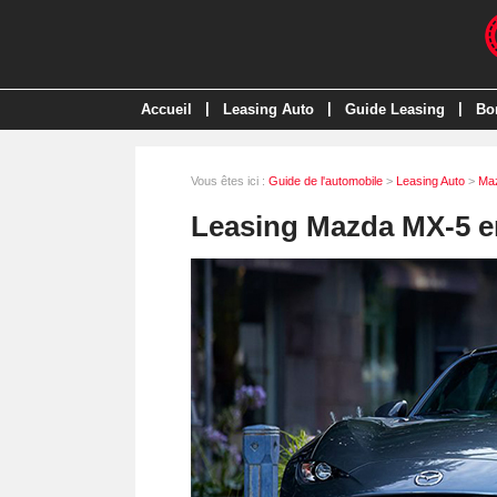
|
|
|
Accueil
Leasing Auto
Guide Leasing
Bo
Vous êtes ici :
Guide de l'automobile
>
Leasing Auto
>
Ma
Leasing Mazda MX-5 