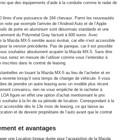
insi que des équipements d’aide à la conduite comme le radar de
,0 litres d’une puissance de 184 chevaux. Parmi les nouveautés
n note par exemple l'arrivée de l’Android Auto et de l’Apple
 seuils de porte en aluminium sont désormais standards et une
t notamment du Polymetal Gray facturé à 600 euros. Avec
 de la Mazda MX-5 semble aussi évolué, car elle n’est accessible
pour la version précédente. Pas de panique, car il est possible
i vous souhaitez absolument acquérir la Mazda MX-5. Sans être
, vous serez en mesure de l’utiliser comme vous l’entendez à
 inscrites dans le contrat de leasing.
antielles en louant la Mazda MX-5 au lieu de l’acheter et en
a revente lorsqu’il sera temps de changer de véhicule. Il vous
 libre de prendre un autre leasing avec un modèle plus récent.
ement convaincu, rien ne vous empêche de le racheter à
LOA figure en effet une option d’achat mentionnant le prix
 le souhaite à la fin de sa période de location. Correspondant à la
est accessible dès le 13e mois de leasing, ce qui laisse au
location et de devenir propriétaire de l’auto avant que le contrat
ement et avantages
er une Location longue durée pour l’acquisition de la Mazda