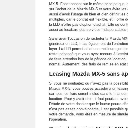
MX-5. Fonctionnant sur le même principe que 
sur l’achat de la Mazda MX-5 et vous évite les c
aussi d’avoir l’usage du bien et d’en définir le
multiples, car le contrat est flexible, et il of
la LLD n’offre pas d’option d’achat. Elle se cont
aussi au locataire des services indispensables 
Sans avoir l’occasion de racheter la Mazda MX-5
généreux en LLD, mais également de l’entretien,
loyer. La LLD permet ainsi une meilleure gesti
reste inchangé que vous ayez recours à l’assist
de faire attention lors de la période de locatio
normal. Autrement, des frais de remise en état 
Leasing Mazda MX-5 sans app
Si vous ne souhaitez ou n’avez pas la possibilit
Mazda MX-5, vous pouvez accéder à un leasing
car tous les frais seront inclus dans le finance
location. Pour y avoir droit, il faut pourtant av
l’étude de votre dossier que le loueur pourra dé
n’est pas assez convaincante, il est possible 
votre demande, vous êtes en mesure de simuler v
l’opération.