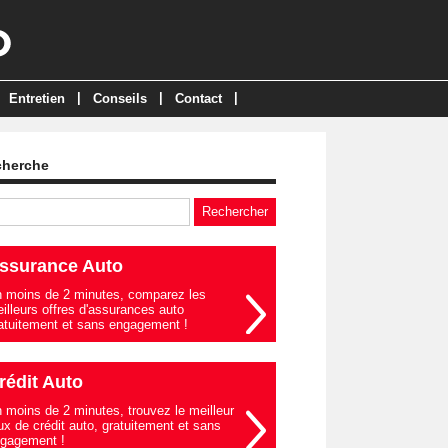
|
|
|
Entretien
Conseils
Contact
cherche
ssurance Auto
 moins de 2 minutes, comparez les
illeurs offres d'assurances auto
atuitement et sans engagement !
rédit Auto
 moins de 2 minutes, trouvez le meilleur
ux de crédit auto, gratuitement et sans
gagement !