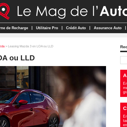
|
|
|
|
rne de Recharge
Utilitaire Pro
Crédit Auto
Assurance Auto
zda
> Leasing Mazda 3 en LOA ou LLD
Re
OA ou LLD
A
En
me
gr
C
En
ta
en