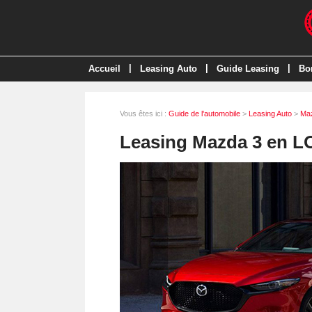
|
|
|
Accueil
Leasing Auto
Guide Leasing
Bo
Vous êtes ici :
Guide de l'automobile
>
Leasing Auto
>
Ma
Leasing Mazda 3 en L