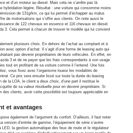
e et d’un moteur au diesel. Mais cela ne s’arrête pas là
e hybridation légère. Résultat : une voiture qui consomme moins
 émission de 131g/km, ce qui lui permet d’échapper au malus
ffre de motorisations qui s’offre aux clients. On note aussi le
puissance de 122 chevaux en essence et 116 chevaux en diesel.
azda 3. Cela permet à chacun de trouver le modèle qui lui convient
lement plusieurs choix. En dehors de l’achat au comptant et à
on avec option d’achat. Il s’agit d’une forme de leasing auto qui
uhaitant pas devenir propriétaires de leurs véhicules. En effet, en
 Mazda 3 et de ne payer que les frais correspondants à son usage.
ies tout en profitant de sa voiture comme il l’entend. Une fois
itez, vous fixez avec l’organisme loueur les modalités de
ontrat. Ce prix sera ensuite lissé sur toute la durée du leasing
 de la LOA, le client a deux choix, d’une part il restitue le
acquitte de sa valeur résiduelle pour en devenir propriétaire. Si
n des clients, avoir cette possibilité est toujours appréciable en
t et avantages
spose également de l’argument du confort. D’ailleurs, il faut noter
a version d’entrée de gamme, l’équipement de série s’avère
LED, la gestion automatique des feux de route et le régulateur