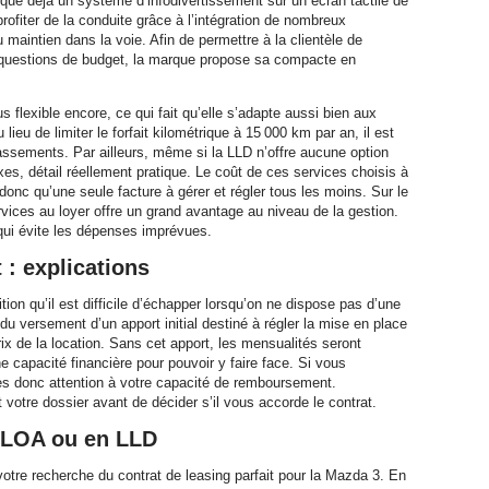
rque déjà un système d’infodivertissement sur un écran tactile de
rofiter de la conduite grâce à l’intégration de nombreux
maintien dans la voie. Afin de permettre à la clientèle de
s questions de budget, la marque propose sa compacte en
s flexible encore, ce qui fait qu’elle s’adapte aussi bien aux
lieu de limiter le forfait kilométrique à 15 000 km par an, il est
passements. Par ailleurs, même si la LLD n’offre aucune option
xes, détail réellement pratique. Le coût de ces services choisis à
a donc qu’une seule facture à gérer et régler tous les moins. Sur le
ervices au loyer offre un grand avantage au niveau de la gestion.
e qui évite les dépenses imprévues.
: explications
ion qu’il est difficile d’échapper lorsqu’on ne dispose pas d’une
du versement d’un apport initial destiné à régler la mise en place
rix de la location. Sans cet apport, les mensualités seront
ne capacité financière pour pouvoir y faire face. Si vous
es donc attention à votre capacité de remboursement.
votre dossier avant de décider s’il vous accorde le contrat.
n LOA ou en LLD
otre recherche du contrat de leasing parfait pour la Mazda 3. En