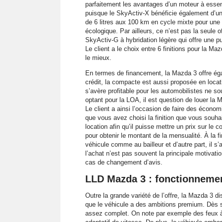
parfaitement les avantages d’un moteur à essenc
puisque le SkyActiv-X bénéficie également d’un
de 6 litres aux 100 km en cycle mixte pour une
écologique. Par ailleurs, ce n’est pas la seule o
SkyActiv-G à hybridation légère qui offre une 
Le client a le choix entre 6 finitions pour la M
le mieux.
En termes de financement, la Mazda 3 offre éga
crédit, la compacte est aussi proposée en locati
s’avère profitable pour les automobilistes ne so
optant pour la LOA, il est question de louer la
Le client a ainsi l’occasion de faire des économ
que vous avez choisi la finition que vous souha
location afin qu’il puisse mettre un prix sur le c
pour obtenir le montant de la mensualité. À la fin
véhicule comme au bailleur et d’autre part, il s’
l’achat n’est pas souvent la principale motivatio
cas de changement d’avis.
LLD Mazda 3 : fonctionnemen
Outre la grande variété de l’offre, la Mazda 3 di
que le véhicule a des ambitions premium. Dès s
assez complet. On note par exemple des feux à 