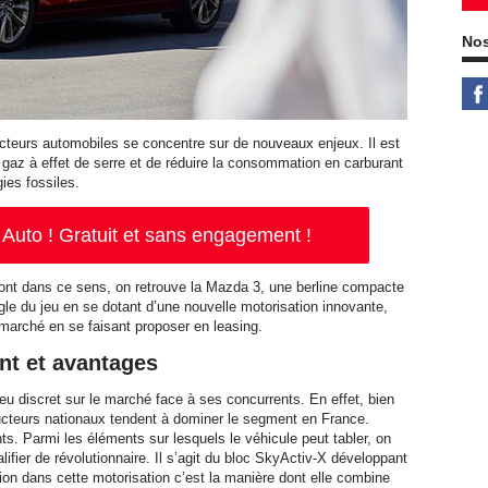
Nos
ucteurs automobiles se concentre sur de nouveaux enjeux. Il est
e gaz à effet de serre et de réduire la consommation en carburant
ies fossiles.
Auto ! Gratuit et sans engagement !
ont dans ce sens, on retrouve la Mazda 3, une berline compacte
gle du jeu en se dotant d’une nouvelle motorisation innovante,
 marché en se faisant proposer en leasing.
nt et avantages
u discret sur le marché face à ses concurrents. En effet, bien
ucteurs nationaux tendent à dominer le segment en France.
. Parmi les éléments sur lesquels le véhicule peut tabler, on
lifier de révolutionnaire. Il s’agit du bloc SkyActiv-X développant
ion dans cette motorisation c’est la manière dont elle combine