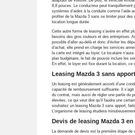
adaptatif de vitesse. De plus, le véhicule emba
8,8 pouces. Le conducteur peut tranquillement p
systèmes d’aides à la conduite comme l’aide au 
profiter de la Mazda 3 sans se limiter pour de
location longue durée.
Cette autre forme de leasing s’avère en effet plu
besoins des gros rouleurs et des entreprises. Au 
possible d’aller au-delà et donc d’éviter les dé
d’achat, elle prend en charge les services anne
la carte est intégré au loyer. Le locataire n’aur
plan budgétaire, le fait de pouvoir inclure les s
En effet, le loyer est fixe durant la location, c
Leasing Mazda 3 sans apport 
Un leasing est généralement assorti d’une condit
capacité de remboursement suffisante. Il s’agit 
du contrat, mais aussi de régler une partie du p
élevées, ce qui veut dire qu’il faudra une certai
souhaitez un leasing Mazda 3 sans apport, fait
L’organisme de leasing étudiera minutieusement 
Devis de leasing Mazda 3 e
La demande de devis est la première étape de v