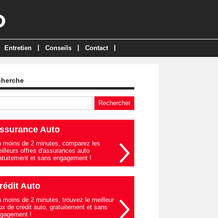
|
|
|
Entretien
Conseils
Contact
cherche
ssurance Auto
 moins de 2 minutes, comparez les
illeurs offres d'assurances auto
atuitement et sans engagement !
rédit Auto
 moins de 2 minutes, trouvez le meilleur
ux de crédit auto, gratuitement et sans
gagement !