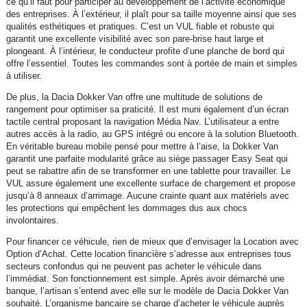
ce qu’il faut pour participer au développement de l’activité économique
des entreprises. À l’extérieur, il plaît pour sa taille moyenne ainsi que ses
qualités esthétiques et pratiques. C’est un VUL fiable et robuste qui
garantit une excellente visibilité avec son pare-brise haut large et
plongeant. À l’intérieur, le conducteur profite d’une planche de bord qui
offre l’essentiel. Toutes les commandes sont à portée de main et simples
à utiliser.
De plus, la Dacia Dokker Van offre une multitude de solutions de
rangement pour optimiser sa praticité. Il est muni également d’un écran
tactile central proposant la navigation Média Nav. L’utilisateur a entre
autres accès à la radio, au GPS intégré ou encore à la solution Bluetooth.
En véritable bureau mobile pensé pour mettre à l’aise, la Dokker Van
garantit une parfaite modularité grâce au siège passager Easy Seat qui
peut se rabattre afin de se transformer en une tablette pour travailler. Le
VUL assure également une excellente surface de chargement et propose
jusqu’à 8 anneaux d’arrimage. Aucune crainte quant aux matériels avec
les protections qui empêchent les dommages dus aux chocs
involontaires.
Pour financer ce véhicule, rien de mieux que d’envisager la Location avec
Option d’Achat. Cette location financière s’adresse aux entreprises tous
secteurs confondus qui ne peuvent pas acheter le véhicule dans
l’immédiat. Son fonctionnement est simple. Après avoir démarché une
banque, l’artisan s’entend avec elle sur le modèle de Dacia Dokker Van
souhaité. L’organisme bancaire se charge d’acheter le véhicule auprès