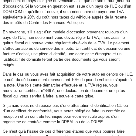
dépendent du pays d’origine du véhicule ainsi que de son statut (neuf ou
d’occasion). Si la voiture en question est issue d’un pays de l’UE ou d’un
DOM-COM et qu’elle est neuve, il sera nécessaire de payer une TVA
équivalente à 20% du coût hors taxes du véhicule auprès de la recette
des impôts du Centre des Finances Publiques.
En revanche, s’il s’agit d’un modèle d’occasion provenant toujours d’un
pays de l’UE, non seulement vous devez régler la TVA, mais aussi le
quitus fiscal qui prouve votre régularité vis-à-vis de la TVA. Le paiement
s’effectue auprès du service des impôts. Un certificat de cession ou une
facture d’achat, une pièce d’identité, une carte grise étrangère et un
justificatif de domicile feront partie des documents qui vous seront
exigés.
Dans le cas où vous avez fait acquisition de votre auto en dehors de l’UE,
le coût du dédouanement représentant 10% du prix du véhicule s’ajoute à
la note. Une fois cette démarche effectuée et la TVA réglée, vous
recevrez un certificat n°846 A, une déclaration de douane et un quitus
fiscal qui vous servira à faire la nouvelle carte grise.
Si jamais vous ne disposez pas d’une attestation d’identification CE ou
d’un certificat de conformité, vous serez obligé de faire un contrôle de
réception et un contrôle technique pour votre véhicule auprès d’un
organisme de contrôle comme la DREAL ou de la DRIEE.
Ce n’est qu’à l’issue de ces différentes étapes que vous pourrez faire