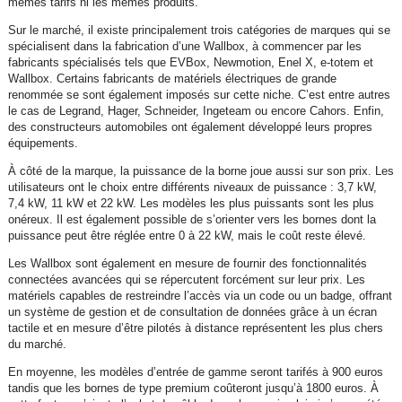
mêmes tarifs ni les mêmes produits.
Sur le marché, il existe principalement trois catégories de marques qui se
spécialisent dans la fabrication d’une Wallbox, à commencer par les
fabricants spécialisés tels que EVBox, Newmotion, Enel X, e-totem et
Wallbox. Certains fabricants de matériels électriques de grande
renommée se sont également imposés sur cette niche. C’est entre autres
le cas de Legrand, Hager, Schneider, Ingeteam ou encore Cahors. Enfin,
des constructeurs automobiles ont également développé leurs propres
équipements.
À côté de la marque, la puissance de la borne joue aussi sur son prix. Les
utilisateurs ont le choix entre différents niveaux de puissance : 3,7 kW,
7,4 kW, 11 kW et 22 kW. Les modèles les plus puissants sont les plus
onéreux. Il est également possible de s’orienter vers les bornes dont la
puissance peut être réglée entre 0 à 22 kW, mais le coût reste élevé.
Les Wallbox sont également en mesure de fournir des fonctionnalités
connectées avancées qui se répercutent forcément sur leur prix. Les
matériels capables de restreindre l’accès via un code ou un badge, offrant
un système de gestion et de consultation de données grâce à un écran
tactile et en mesure d’être pilotés à distance représentent les plus chers
du marché.
En moyenne, les modèles d’entrée de gamme seront tarifés à 900 euros
tandis que les bornes de type premium coûteront jusqu’à 1800 euros. À