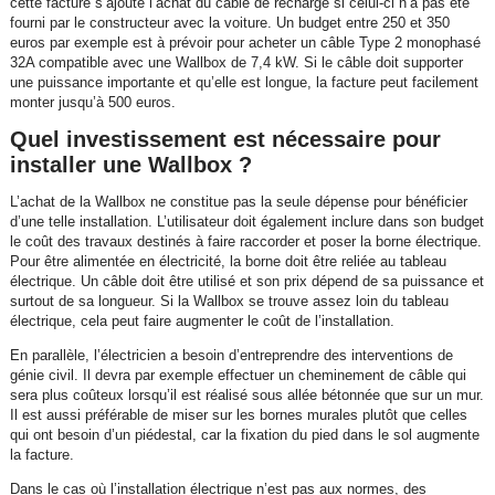
cette facture s’ajoute l’achat du câble de recharge si celui-ci n’a pas été
fourni par le constructeur avec la voiture. Un budget entre 250 et 350
euros par exemple est à prévoir pour acheter un câble Type 2 monophasé
32A compatible avec une Wallbox de 7,4 kW. Si le câble doit supporter
une puissance importante et qu’elle est longue, la facture peut facilement
monter jusqu’à 500 euros.
Quel investissement est nécessaire pour
installer une Wallbox ?
L’achat de la Wallbox ne constitue pas la seule dépense pour bénéficier
d’une telle installation. L’utilisateur doit également inclure dans son budget
le coût des travaux destinés à faire raccorder et poser la borne électrique.
Pour être alimentée en électricité, la borne doit être reliée au tableau
électrique. Un câble doit être utilisé et son prix dépend de sa puissance et
surtout de sa longueur. Si la Wallbox se trouve assez loin du tableau
électrique, cela peut faire augmenter le coût de l’installation.
En parallèle, l’électricien a besoin d’entreprendre des interventions de
génie civil. Il devra par exemple effectuer un cheminement de câble qui
sera plus coûteux lorsqu’il est réalisé sous allée bétonnée que sur un mur.
Il est aussi préférable de miser sur les bornes murales plutôt que celles
qui ont besoin d’un piédestal, car la fixation du pied dans le sol augmente
la facture.
Dans le cas où l’installation électrique n’est pas aux normes, des