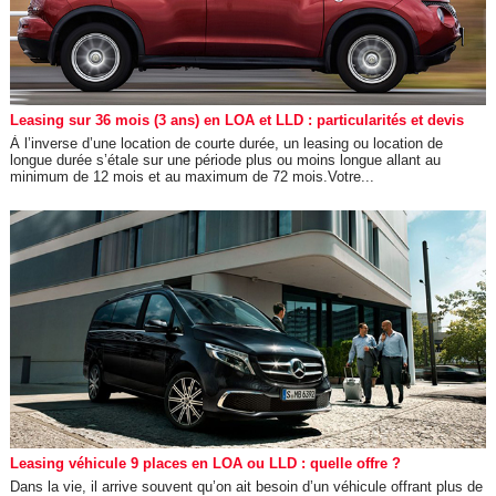
Leasing sur 36 mois (3 ans) en LOA et LLD : particularités et devis
À l’inverse d’une location de courte durée, un leasing ou location de
longue durée s’étale sur une période plus ou moins longue allant au
minimum de 12 mois et au maximum de 72 mois.Votre...
Leasing véhicule 9 places en LOA ou LLD : quelle offre ?
Dans la vie, il arrive souvent qu’on ait besoin d’un véhicule offrant plus de