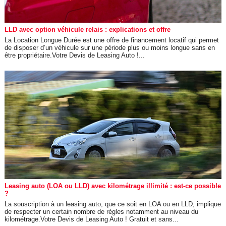
LLD avec option véhicule relais : explications et offre
La Location Longue Durée est une offre de financement locatif qui permet
de disposer d’un véhicule sur une période plus ou moins longue sans en
être propriétaire.Votre Devis de Leasing Auto !...
Leasing auto (LOA ou LLD) avec kilométrage illimité : est-ce possible
?
La souscription à un leasing auto, que ce soit en LOA ou en LLD, implique
de respecter un certain nombre de règles notamment au niveau du
kilométrage.Votre Devis de Leasing Auto ! Gratuit et sans...