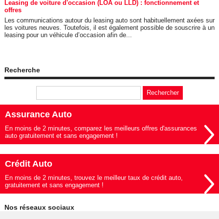
Leasing de voiture d'occasion (LOA ou LLD) : fonctionnement et
offres
Les communications autour du leasing auto sont habituellement axées sur
les voitures neuves. Toutefois, il est également possible de souscrire à un
leasing pour un véhicule d’occasion afin de...
Recherche
Assurance Auto
En moins de 2 minutes, comparez les meilleurs offres d'assurances
auto gratuitement et sans engagement !
Crédit Auto
En moins de 2 minutes, trouvez le meilleur taux de crédit auto,
gratuitement et sans engagement !
Nos réseaux sociaux