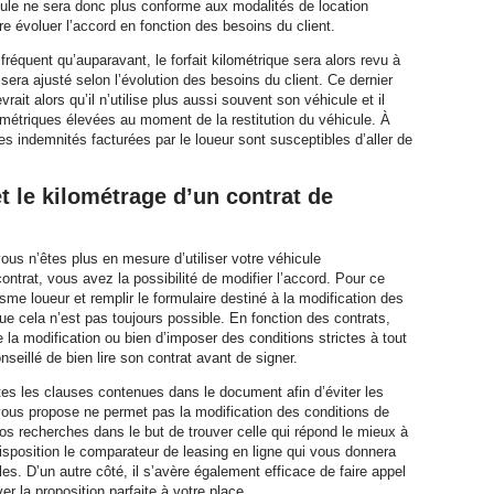
cule ne sera donc plus conforme aux modalités de location
re évoluer l’accord en fonction des besoins du client.
fréquent qu’auparavant, le forfait kilométrique sera alors revu à
 sera ajusté selon l’évolution des besoins du client. Ce dernier
vrait alors qu’il n’utilise plus aussi souvent son véhicule et il
ométriques élevées au moment de la restitution du véhicule. À
s indemnités facturées par le loueur sont susceptibles d’aller de
 le kilométrage d’un contrat de
ous n’êtes plus en mesure d’utiliser votre véhicule
ntrat, vous avez la possibilité de modifier l’accord. Pour ce
sme loueur et remplir le formulaire destiné à la modification des
ue cela n’est pas toujours possible. En fonction des contrats,
 la modification ou bien d’imposer des conditions strictes à tout
seillé de bien lire son contrat avant de signer.
tes les clauses contenues dans le document afin d’éviter les
n vous propose ne permet pas la modification des conditions de
vos recherches dans le but de trouver celle qui répond le mieux à
isposition le comparateur de leasing en ligne qui vous donnera
es. D’un autre côté, il s’avère également efficace de faire appel
er la proposition parfaite à votre place.