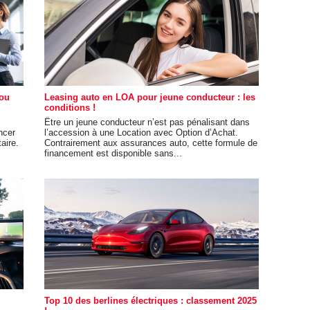
 ou
Leasing auto en LOA pour jeune conducteur : les
conditions !
Être un jeune conducteur n’est pas pénalisant dans
ncer
l’accession à une Location avec Option d’Achat.
aire.
Contrairement aux assurances auto, cette formule de
financement est disponible sans...
Top 10 des berlines électriques : classement 2025