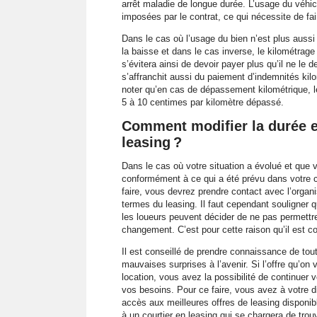
arrêt maladie de longue durée. L’usage du véhi
imposées par le contrat, ce qui nécessite de fai
Dans le cas où l’usage du bien n’est plus aussi 
la baisse et dans le cas inverse, le kilométrage
s’évitera ainsi de devoir payer plus qu’il ne le de
s’affranchit aussi du paiement d’indemnités kil
noter qu’en cas de dépassement kilométrique, le
5 à 10 centimes par kilomètre dépassé.
Comment modifier la durée et
leasing ?
Dans le cas où votre situation a évolué et que v
conformément à ce qui a été prévu dans votre co
faire, vous devrez prendre contact avec l’organi
termes du leasing. Il faut cependant souligner q
les loueurs peuvent décider de ne pas permettre
changement. C’est pour cette raison qu’il est con
Il est conseillé de prendre connaissance de tou
mauvaises surprises à l’avenir. Si l’offre qu’o
location, vous avez la possibilité de continuer 
vos besoins. Pour ce faire, vous avez à votre d
accès aux meilleures offres de leasing disponibl
à un courtier en leasing qui se chargera de trouv