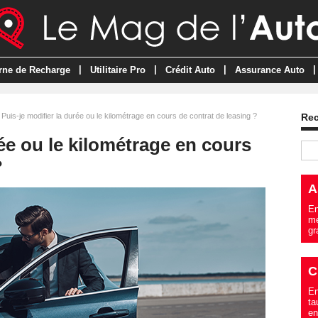
|
|
|
|
rne de Recharge
Utilitaire Pro
Crédit Auto
Assurance Auto
Puis-je modifier la durée ou le kilométrage en cours de contrat de leasing ?
Re
rée ou le kilométrage en cours
?
A
En
me
gr
C
En
ta
en