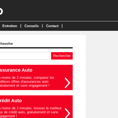
|
|
|
Entretien
Conseils
Contact
cherche
ssurance Auto
 moins de 2 minutes, comparez les
illeurs offres d'assurances auto
atuitement et sans engagement !
rédit Auto
 moins de 2 minutes, trouvez le meilleur
ux de crédit auto, gratuitement et sans
gagement !