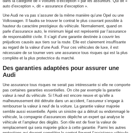
dans la catégorie de « voitures d’exception » par les assureurs. Qui dit «
auto d’exception », dit « assurance d’exception ».
Une Audi ne va pas s’assurer de la même manière qu’une Opel ou une
Volkswagen. Il faudra se trouver le contrat le plus couvrant possible à
hauteur du caractère prestigieux du véhicule. Normalement, quand on
parle d’assurance auto, le minimum légal est représenté par l’assurance
de responsabilité civile. Il s’agit d’une garantie destinée à couvrir les
préjudices causés aux tiers sur la route. Elle est clairement insuffisante
au regard de la valeur d’une Audi. Pour ces véhicules de luxe, il est
nécessaire de se tourner vers une assurance tous risques qui est la plus
complète et la plus protectrice du marché.
Des garanties adaptées pour assurer une
Audi
Une assurance tous risques ne serait pas intéressante si elle ne comporte
pas certaines garanties essentielles. On cite par exemple la garantie
valeur à neuf du véhicule. Si l’Audi est encore neuve et qu’elle a
malheureusement été détruite dans un accident, l’assureur s’engage à
rembourser la valeur à neuf de la voiture. La garantie valeur majorée
semble aussi essentielle. Après un sinistre qui a détruit ou endommagé le
véhicule, la compagnie d’assurances dépêche un expert qui analyse le
véhicule et l’ampleur des dégâts. Son rôle est de fixer la valeur de
remplacement qui sera majorée grâce à cette garantie. Parmi les autres
protections qui devront compléter le contrat figurent l’assistance véhicule