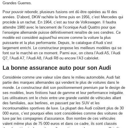
Grandes Guerres.
Pour pouvoir rebondir, plusieurs fusions ont dû être opérées au fil des
années. D’abord, DKW rachète la firme puis en 1956, c’est Mercedes qui
procède à un rachat. En 1964, c’est au tour de Volkswagen. Il faudra
attendre 1980 avec le lancement de l’iconique Audi Quattro pour que
l’enseigne allemande puisse définitivement renaître de ses cendres. Ce
modèle est considéré aujourd’hui encore comme la voiture la plus
puissante et la plus performante. Depuis, le catalogue d’Audi s’est
largement enrichi. Le constructeur propose les meilleurs modèles qui se
font sur le marché en ce moment. Parmi eux, on citera l’Audi A5, l’Audi
Q7, l’Audi A7, l’Audi A8, l’Audi R8 ou encore l’A3 cabriolet.
La bonne assurance auto pour son Audi
Considérée comme une valeur sûre dans le milieu automobile, Audi fait
partie des marques allemandes qui vendent le plus de voitures dans le
monde. Le constructeur doit son positionnement premium par le design de
ses modèles, leurs finitions haut de gamme et leur performance inégalée.
Les utilisateurs ont le choix entre une grande variété de véhicules allant
des familiales, aux berlines, en passant par les SUV et les
incontournables sportives de luxe. La plupart des Audi coûtent plus de 30
000 euros, c’est pourquoi elles sont considérées comme des voitures de
luxe par les compagnies d’assurance. Bon nombre de ces véhicules
valent même plus de 75 000 euros et dans ce cadre, ils sont classés