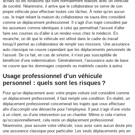
achats ou les livraisons qui sont normalement réalisés avec un véhicule
de société. Néanmoins, il arrive que le collaborateur se serve de son
propre véhicule pour effectuer toutes ces tâches. À noter qu’en aucun
cas, le trajet reliant la maison du collaborateur ne saura être considéré
comme un déplacement professionnel. Il s’agit d’un trajet considéré par
les assureurs comme identiques à celui qui permettrait l’assuré d’aller
faire ses courses ou d’aller à un rendez-vous chez le médecin. En
revanche, on dit que le véhicule est utilisé dans le cadre du travail
lorsqu’il permet au collaborateur de remplir ses missions. Une assurance
auto classique ne couvre cependant que les déplacements personnels de
l’assuré. De ce fait, en cas de sinistre, il n’est pas susceptible de
bénéficier d’une indemnisation. Généralement, l’assurance auto de base
ne couvre que les dommages corporels ou matériels causés à autrui.
Usage professionnel d’un véhicule
personnel : quels sont les risques ?
Pour qu’un déplacement avec votre propre voiture soit considéré comme
un déplacement professionnel, il faut remplir une condition. En réalité, un
déplacement professionnel concernerait les trajets que vous effectuez
afin d’accomplir une démarche pour l’employeur. Il peut s’agir d’une visite
à un client, ou d’une intervention sur un chantier. Même si cela n’arrive
qu’occasionnellement, cela reste un déplacement professionnel.
Néanmoins, pour assurer votre véhicule, vous avez sans aucun doute pris
une assurance classique pour particulier. Les seuls déplacements pris en