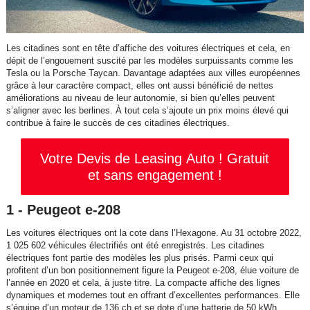
Les citadines sont en tête d’affiche des voitures électriques et cela, en
dépit de l’engouement suscité par les modèles surpuissants comme les
Tesla ou la Porsche Taycan. Davantage adaptées aux villes européennes
grâce à leur caractère compact, elles ont aussi bénéficié de nettes
améliorations au niveau de leur autonomie, si bien qu’elles peuvent
s’aligner avec les berlines. À tout cela s’ajoute un prix moins élevé qui
contribue à faire le succès de ces citadines électriques.
Votre Devis de Leasing Auto ! Gratuit
et sans engagement !
1 - Peugeot e-208
Les voitures électriques ont la cote dans l’Hexagone. Au 31 octobre 2022,
1 025 602 véhicules électrifiés ont été enregistrés. Les citadines
électriques font partie des modèles les plus prisés. Parmi ceux qui
profitent d’un bon positionnement figure la Peugeot e-208, élue voiture de
l’année en 2020 et cela, à juste titre. La compacte affiche des lignes
dynamiques et modernes tout en offrant d’excellentes performances. Elle
s’équipe d’un moteur de 136 ch et se dote d’une batterie de 50 kWh