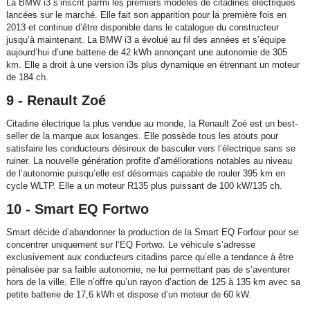
La BMW i3 s’inscrit parmi les premiers modèles de citadines électriques
lancées sur le marché. Elle fait son apparition pour la première fois en
2013 et continue d’être disponible dans le catalogue du constructeur
jusqu’à maintenant. La BMW i3 a évolué au fil des années et s’équipe
aujourd’hui d’une batterie de 42 kWh annonçant une autonomie de 305
km. Elle a droit à une version i3s plus dynamique en étrennant un moteur
de 184 ch.
9 - Renault Zoé
Citadine électrique la plus vendue au monde, la Renault Zoé est un best-
seller de la marque aux losanges. Elle possède tous les atouts pour
satisfaire les conducteurs désireux de basculer vers l’électrique sans se
ruiner. La nouvelle génération profite d’améliorations notables au niveau
de l’autonomie puisqu’elle est désormais capable de rouler 395 km en
cycle WLTP. Elle a un moteur R135 plus puissant de 100 kW/135 ch.
10 - Smart EQ Fortwo
Smart décide d’abandonner la production de la Smart EQ Forfour pour se
concentrer uniquement sur l’EQ Fortwo. Le véhicule s’adresse
exclusivement aux conducteurs citadins parce qu’elle a tendance à être
pénalisée par sa faible autonomie, ne lui permettant pas de s’aventurer
hors de la ville. Elle n’offre qu’un rayon d’action de 125 à 135 km avec sa
petite batterie de 17,6 kWh et dispose d’un moteur de 60 kW.