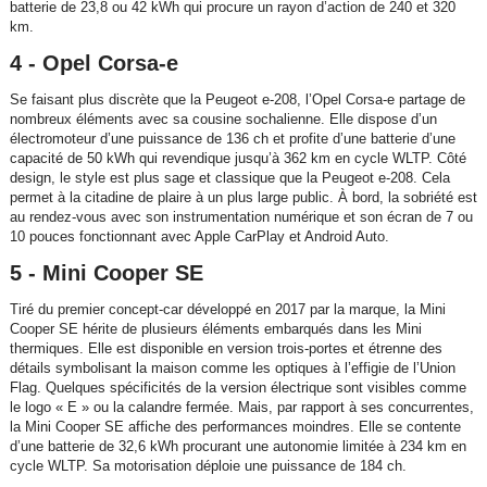
batterie de 23,8 ou 42 kWh qui procure un rayon d’action de 240 et 320
km.
4 - Opel Corsa-e
Se faisant plus discrète que la Peugeot e-208, l’Opel Corsa-e partage de
nombreux éléments avec sa cousine sochalienne. Elle dispose d’un
électromoteur d’une puissance de 136 ch et profite d’une batterie d’une
capacité de 50 kWh qui revendique jusqu’à 362 km en cycle WLTP. Côté
design, le style est plus sage et classique que la Peugeot e-208. Cela
permet à la citadine de plaire à un plus large public. À bord, la sobriété est
au rendez-vous avec son instrumentation numérique et son écran de 7 ou
10 pouces fonctionnant avec Apple CarPlay et Android Auto.
5 - Mini Cooper SE
Tiré du premier concept-car développé en 2017 par la marque, la Mini
Cooper SE hérite de plusieurs éléments embarqués dans les Mini
thermiques. Elle est disponible en version trois-portes et étrenne des
détails symbolisant la maison comme les optiques à l’effigie de l’Union
Flag. Quelques spécificités de la version électrique sont visibles comme
le logo « E » ou la calandre fermée. Mais, par rapport à ses concurrentes,
la Mini Cooper SE affiche des performances moindres. Elle se contente
d’une batterie de 32,6 kWh procurant une autonomie limitée à 234 km en
cycle WLTP. Sa motorisation déploie une puissance de 184 ch.