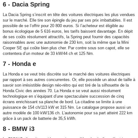
6 - Dacia Spring
La Dacia Spring s’inscrit en tête des voitures électriques les plus vendues
sur le marché. Elle tire son épingle du jeu par ses prix imbattables. Il est
possible de se l’offrir pour 20 800 euros. Si l’acheteur est éligible au
bonus écologique de 5 616 euros, les tarifs baissent davantage. En dépit
de ses coûts résolument attractifs, la Spring peut fournir des capacités
raisonnables avec une autonomie de 230 km, soit la même que la Mini
Cooper SE qui coûte bien plus cher. Par contre sous son capot, elle se
contentera d’un moteur de 33 kW/44 ch et 125 Nm.
7 - Honda e
La Honda e se veut très discrète sur le marché des voitures électriques
par rapport à ses autres concurrentes. Or, elle possède un atout de taille à
savoir son irrésistible design néo-rétro qui est tiré de la silhouette de la
Honda Civic des années 70. La Honda e se veut aussi résolument
technologique en s’équipant d’une spectaculaire succession de cinq
écrans enrichissant sa planche de bord. La citadine se limite à une
puissance de 154 ch/113 kW et 315 Nm. Le catalogue propose aussi un
autre modèle de 100 kW/136 ch. L’autonomie pour sa part atteint 222 km
grâce à un pack de batterie de 35,5 kWh.
8 - BMW i3