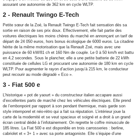
assurant une autonomie de 362 km en cycle WLTP.
2 - Renault Twingo E-Tech
Petite sœur de la Zoé, la Renault Twingo E-Tech fait sensation dès sa
sortie en raison de ses prix doux. Effectivement, elle fait partie des
voitures électriques les moins chères du marché en annonçant un tarif de
départ de 24 050 euros, hors bonus écologique de 6000 euros. La citadine
hérite de la même motorisation que la Renault Zoé, mais avec une
puissance de 60 kW/81 ch et 160 Nm de couple. Le 0 à 50 km/h est battu
en 4,2 secondes. Sous le plancher, elle a une petite batterie de 22 kWh
constituée de cellules LG et procurant une autonomie de 180 km en cycle
WLTP. Pour augmenter le rayon d’action jusqu’à 215 km, le conducteur
peut recourir au mode dégradé « Eco ».
3 - Fiat 500 e
L’historique « pot de yaourt » du constructeur italien accapare aussi
d’excellentes parts de marché chez les véhicules électriques. Elle prend
de l’embonpoint par rapport à son pendant thermique, mais garde son
style intemporel et néo-rétro qui a fait sa réputation. L’intérieur joue la
carte de la modernité et se veut spacieux et soigné et a droit à un grand
écran central dédié à l’infotainement. On regrette le coffre minuscule de
185 litres. La Fiat 500 e est disponible en trois carrosseries : berline,
cabriolet et « 3+ 1 » avec sa porte antagoniste. Elle s’équipe d’une