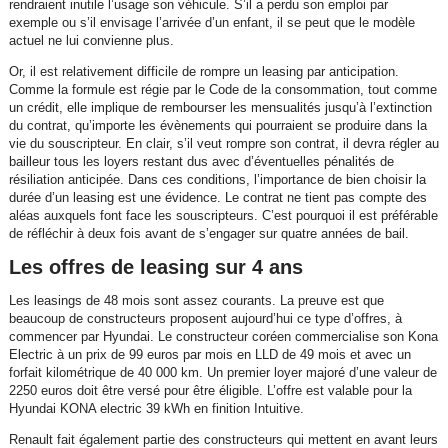
rendraient inutile l’usage son véhicule. S’il a perdu son emploi par
exemple ou s’il envisage l’arrivée d’un enfant, il se peut que le modèle
actuel ne lui convienne plus.
Or, il est relativement difficile de rompre un leasing par anticipation.
Comme la formule est régie par le Code de la consommation, tout comme
un crédit, elle implique de rembourser les mensualités jusqu’à l’extinction
du contrat, qu’importe les évènements qui pourraient se produire dans la
vie du souscripteur. En clair, s’il veut rompre son contrat, il devra régler au
bailleur tous les loyers restant dus avec d’éventuelles pénalités de
résiliation anticipée. Dans ces conditions, l’importance de bien choisir la
durée d’un leasing est une évidence. Le contrat ne tient pas compte des
aléas auxquels font face les souscripteurs. C’est pourquoi il est préférable
de réfléchir à deux fois avant de s’engager sur quatre années de bail.
Les offres de leasing sur 4 ans
Les leasings de 48 mois sont assez courants. La preuve est que
beaucoup de constructeurs proposent aujourd’hui ce type d’offres, à
commencer par Hyundai. Le constructeur coréen commercialise son Kona
Electric à un prix de 99 euros par mois en LLD de 49 mois et avec un
forfait kilométrique de 40 000 km. Un premier loyer majoré d’une valeur de
2250 euros doit être versé pour être éligible. L’offre est valable pour la
Hyundai KONA electric 39 kWh en finition Intuitive.
Renault fait également partie des constructeurs qui mettent en avant leurs