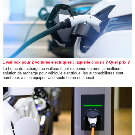
1 wallbox pour 2 voitures electriques : laquelle choisir ? Quel prix ?
La borne de recharge ou wallbox étant reconnue comme la meilleure
solution de recharge pour véhicule électrique, les automobilistes sont
nombreux à s’en équiper. Une seule borne ne saurait...