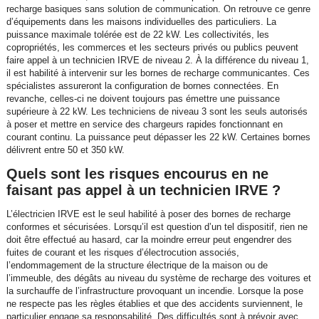
recharge basiques sans solution de communication. On retrouve ce genre
d’équipements dans les maisons individuelles des particuliers. La
puissance maximale tolérée est de 22 kW. Les collectivités, les
copropriétés, les commerces et les secteurs privés ou publics peuvent
faire appel à un technicien IRVE de niveau 2. À la différence du niveau 1,
il est habilité à intervenir sur les bornes de recharge communicantes. Ces
spécialistes assureront la configuration de bornes connectées. En
revanche, celles-ci ne doivent toujours pas émettre une puissance
supérieure à 22 kW. Les techniciens de niveau 3 sont les seuls autorisés
à poser et mettre en service des chargeurs rapides fonctionnant en
courant continu. La puissance peut dépasser les 22 kW. Certaines bornes
délivrent entre 50 et 350 kW.
Quels sont les risques encourus en ne
faisant pas appel à un technicien IRVE ?
L’électricien IRVE est le seul habilité à poser des bornes de recharge
conformes et sécurisées. Lorsqu’il est question d’un tel dispositif, rien ne
doit être effectué au hasard, car la moindre erreur peut engendrer des
fuites de courant et les risques d’électrocution associés,
l’endommagement de la structure électrique de la maison ou de
l’immeuble, des dégâts au niveau du système de recharge des voitures et
la surchauffe de l’infrastructure provoquant un incendie. Lorsque la pose
ne respecte pas les règles établies et que des accidents surviennent, le
particulier engage sa responsabilité. Des difficultés sont à prévoir avec