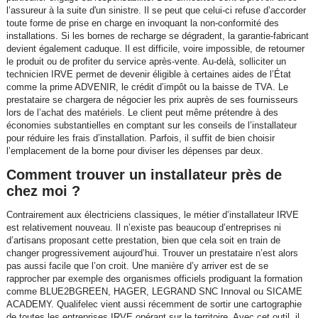
l’assureur à la suite d'un sinistre. Il se peut que celui-ci refuse d’accorder
toute forme de prise en charge en invoquant la non-conformité des
installations. Si les bornes de recharge se dégradent, la garantie-fabricant
devient également caduque. Il est difficile, voire impossible, de retourner
le produit ou de profiter du service après-vente. Au-delà, solliciter un
technicien IRVE permet de devenir éligible à certaines aides de l’État
comme la prime ADVENIR, le crédit d’impôt ou la baisse de TVA. Le
prestataire se chargera de négocier les prix auprès de ses fournisseurs
lors de l’achat des matériels. Le client peut même prétendre à des
économies substantielles en comptant sur les conseils de l’installateur
pour réduire les frais d’installation. Parfois, il suffit de bien choisir
l’emplacement de la borne pour diviser les dépenses par deux.
Comment trouver un installateur près de
chez moi ?
Contrairement aux électriciens classiques, le métier d’installateur IRVE
est relativement nouveau. Il n’existe pas beaucoup d’entreprises ni
d’artisans proposant cette prestation, bien que cela soit en train de
changer progressivement aujourd’hui. Trouver un prestataire n’est alors
pas aussi facile que l’on croit. Une manière d’y arriver est de se
rapprocher par exemple des organismes officiels prodiguant la formation
comme BLUE2BGREEN, HAGER, LEGRAND SNC Innoval ou SICAME
ACADEMY. Qualifelec vient aussi récemment de sortir une cartographie
de toutes les entreprises IRVE opérant sur le territoire. Avec cet outil, il