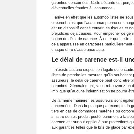
garanties concernées. Cette sécurité est perç
d’éventuelles fraudes à l’assurance.
Il arrive en effet que les automobilistes ne sou
espèrent ainsi que l’assurance prenne en char
est un dispositif censé couvrir les risques et no
préjudices déjà causés. Pour empêcher ce genre
notion de délai de carence. À noter que cette c
cela apparaisse en caractères particulièrement 
chaque offre d’assurance auto.
Le délai de carence est-il u
Il n’existe aucune disposition légale qui encadre
libres de prendre les mesures qu’ils souhaitent 
assureurs, le délai de carence peut donc être 
garanties. Généralement, vous retrouverez un d
implique qu’aucune indemnisation ne pourra êtr
De la même manière, les assureurs sont égaleme
concernées. Dans la pratique par exemple, la ga
tiers en cas de dommages matériels ou corporel
sinistre se soit produit postérieurement à la so
carence est surtout appliqué aux protections qui
aux garanties telles que le bris de glace par ex