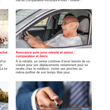
.
tracter.Comparateur Assurance Auto ! Gratuit...
achat
Assurance auto pour retraité et senior :
comparateur et devis
 d’un
À la retraite, un senior continue d’avoir besoin de sa
ez
voiture pour ses déplacements notamment pour se
La loi
rendre chez le médecin, visiter ses proches ou
même profiter de son temps libre pour...