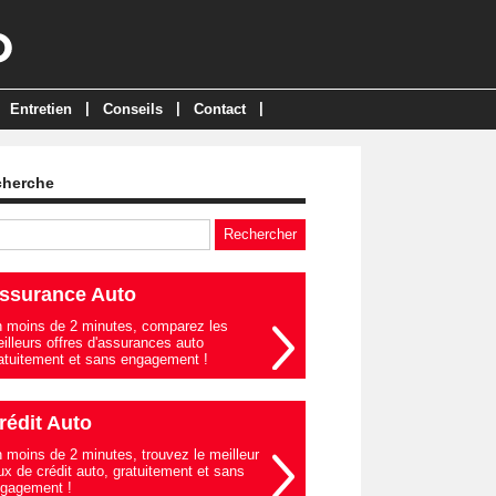
|
|
|
Entretien
Conseils
Contact
cherche
ssurance Auto
 moins de 2 minutes, comparez les
illeurs offres d'assurances auto
atuitement et sans engagement !
rédit Auto
 moins de 2 minutes, trouvez le meilleur
ux de crédit auto, gratuitement et sans
gagement !