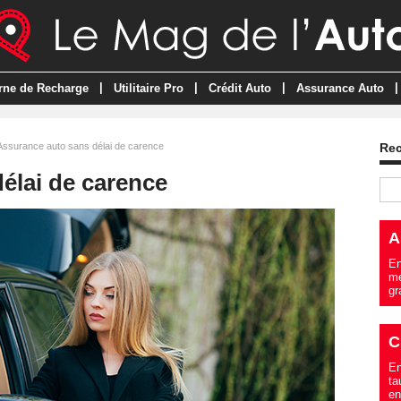
|
|
|
|
rne de Recharge
Utilitaire Pro
Crédit Auto
Assurance Auto
Assurance auto sans délai de carence
Re
élai de carence
A
En
me
gr
C
En
ta
en