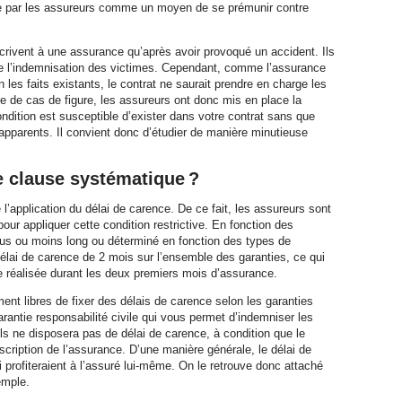
ue par les assureurs comme un moyen de se prémunir contre
scrivent à une assurance qu’après avoir provoqué un accident. Ils
ge l’indemnisation des victimes. Cependant, comme l’assurance
n les faits existants, le contrat ne saurait prendre en charge les
 de cas de figure, les assureurs ont donc mis en place la
ondition est susceptible d’exister dans votre contrat sans que
apparents. Il convient donc d’étudier de manière minutieuse
ne clause systématique ?
 l’application du délai de carence. De ce fait, les assureurs sont
pour appliquer cette condition restrictive. En fonction des
plus ou moins long ou déterminé en fonction des types de
élai de carence de 2 mois sur l’ensemble des garanties, ce qui
e réalisée durant les deux premiers mois d’assurance.
nt libres de fixer des délais de carence selon les garanties
rantie responsabilité civile qui vous permet d’indemniser les
s ne disposera pas de délai de carence, à condition que le
uscription de l’assurance. D’une manière générale, le délai de
 profiteraient à l’assuré lui-même. On le retrouve donc attaché
emple.