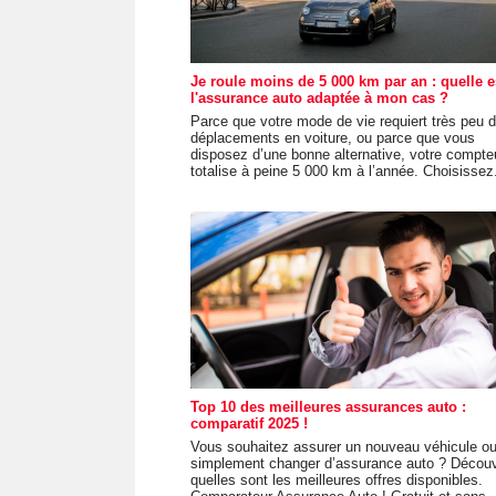
Je roule moins de 5 000 km par an : quelle e
l'assurance auto adaptée à mon cas ?
Parce que votre mode de vie requiert très peu 
déplacements en voiture, ou parce que vous
disposez d’une bonne alternative, votre compte
totalise à peine 5 000 km à l’année. Choisissez.
Top 10 des meilleures assurances auto :
comparatif 2025 !
Vous souhaitez assurer un nouveau véhicule ou
simplement changer d’assurance auto ? Décou
quelles sont les meilleures offres disponibles.