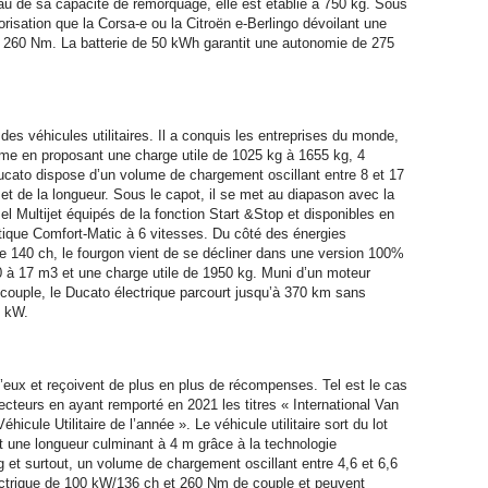
au de sa capacité de remorquage, elle est établie à 750 kg. Sous
risation que la Corsa-e ou la Citroën e-Berlingo dévoilant une
 260 Nm. La batterie de 50 kWh garantit une autonomie de 275
des véhicules utilitaires. Il a conquis les entreprises du monde,
me en proposant une charge utile de 1025 kg à 1655 kg, 4
cato dispose d’un volume de chargement oscillant entre 8 et 17
et de la longueur. Sous le capot, il se met au diapason avec la
l Multijet équipés de la fonction Start &Stop et disponibles en
tique Comfort-Matic à 6 vitesses. Du côté des énergies
de 140 ch, le fourgon vient de se décliner dans une version 100%
 à 17 m3 et une charge utile de 1950 kg. Muni d’un moteur
ouple, le Ducato électrique parcourt jusqu’à 370 km sans
9 kW.
r d’eux et reçoivent de plus en plus de récompenses. Tel est le cas
ecteurs en ayant remporté en 2021 les titres « International Van
icule Utilitaire de l’année ». Le véhicule utilitaire sort du lot
 une longueur culminant à 4 m grâce à la technologie
g et surtout, un volume de chargement oscillant entre 4,6 et 6,6
lectrique de 100 kW/136 ch et 260 Nm de couple et peuvent