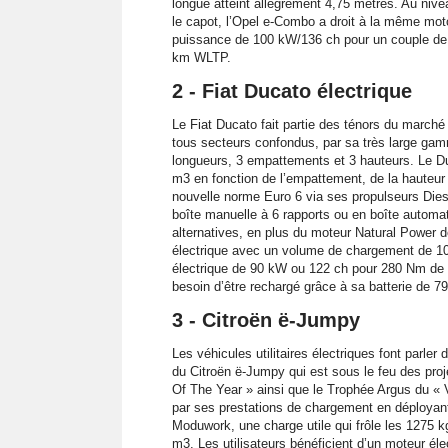
longue atteint allègrement 4,75 mètres. Au nive
le capot, l’Opel e-Combo a droit à la même moto
puissance de 100 kW/136 ch pour un couple de
km WLTP.
2 - Fiat Ducato électrique
Le Fiat Ducato fait partie des ténors du marché 
tous secteurs confondus, par sa très large gam
longueurs, 3 empattements et 3 hauteurs. Le Du
m3 en fonction de l’empattement, de la hauteur 
nouvelle norme Euro 6 via ses propulseurs Diese
boîte manuelle à 6 rapports ou en boîte automa
alternatives, en plus du moteur Natural Power 
électrique avec un volume de chargement de 10
électrique de 90 kW ou 122 ch pour 280 Nm de c
besoin d’être rechargé grâce à sa batterie de 7
3 - Citroën ë-Jumpy
Les véhicules utilitaires électriques font parle
du Citroën ë-Jumpy qui est sous le feu des proj
Of The Year » ainsi que le Trophée Argus du « Véh
par ses prestations de chargement en déployant
Moduwork, une charge utile qui frôle les 1275 k
m3. Les utilisateurs bénéficient d’un moteur é