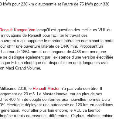
e 50 kWh pour 230 km d’autonomie et l’autre de 75 kWh pour 330
Renault Kangoo Van
lorsqu’il est question des meilleurs VUL du
innovations de Renault pour faciliter le travail des
 ouvre-toi » qui supprime le montant latéral en combinant la porte
pour offrir une ouverture latérale de 1446 mm. Proposant un
 hauteur de 1864 mm et une longueur de 4486 mm avec une
 se distingue également par l’existence d’une version électrifiée
angoo E-tech électrique est disponible en deux longueurs avec
ion Maxi Grand Volume.
e Millésime 2019, le
Renault Master
n’a pas volé son titre. Il
hargement de 20 m3. Le Master innove, car en plus de ses
0 ch et 400 Nm de couple conformes aux nouvelles normes Euro
100% électrique déployant une autonomie de 120 km en conditions
génération. Pour aller plus loin encore, le VUL va bientôt
ogène à trois carrosseries différentes : Citybus, châssis-cabine