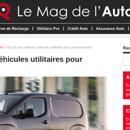
|
|
|
|
rne de Recharge
Utilitaire Pro
Crédit Auto
Assurance Auto
Pro
> Top 10 des meilleurs véhicules utilitaires pour professionnels
Re
hicules utilitaires pour
A
En
me
gr
C
En
ta
en