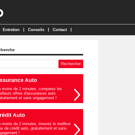
|
|
|
Entretien
Conseils
Contact
cherche
ssurance Auto
 moins de 2 minutes, comparez les
illeurs offres d'assurances auto
atuitement et sans engagement !
rédit Auto
 moins de 2 minutes, trouvez le meilleur
ux de crédit auto, gratuitement et sans
gagement !