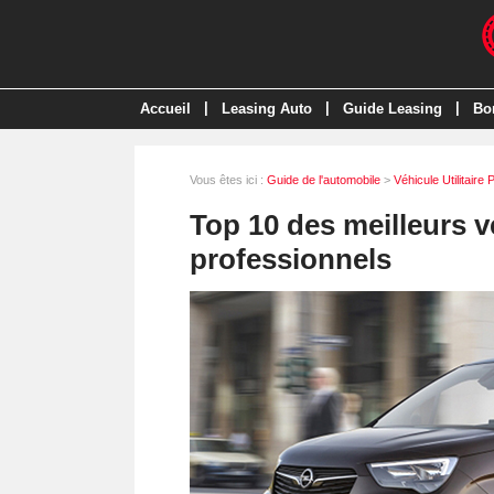
|
|
|
Accueil
Leasing Auto
Guide Leasing
Bo
Vous êtes ici :
Guide de l'automobile
>
Véhicule Utilitaire 
Top 10 des meilleurs vé
professionnels