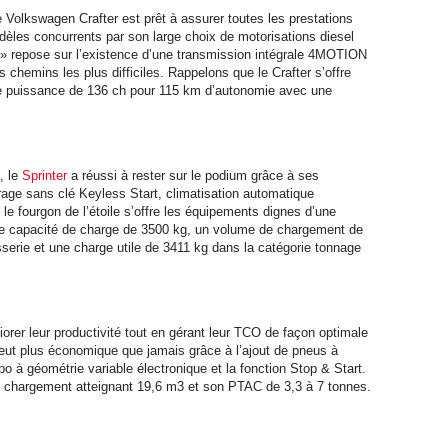
olkswagen Crafter est prêt à assurer toutes les prestations
dèles concurrents par son large choix de motorisations diesel
 » repose sur l’existence d’une transmission intégrale 4MOTION
es chemins les plus difficiles. Rappelons que le Crafter s’offre
ne puissance de 136 ch pour 115 km d’autonomie avec une
, le
Sprinter
a réussi à rester sur le podium grâce à ses
age sans clé Keyless Start, climatisation automatique
urgon de l’étoile s’offre les équipements dignes d’une
une capacité de charge de 3500 kg, un volume de chargement de
sserie et une charge utile de 3411 kg dans la catégorie tonnage
iorer leur productivité tout en gérant leur TCO de façon optimale
veut plus économique que jamais grâce à l’ajout de pneus à
o à géométrie variable électronique et la fonction Stop & Start.
 de chargement atteignant 19,6 m3 et son PTAC de 3,3 à 7 tonnes.