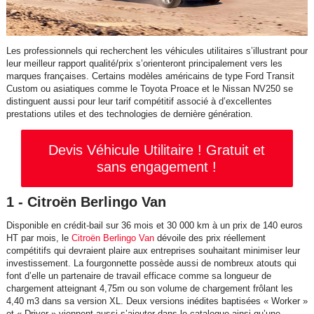
Les professionnels qui recherchent les véhicules utilitaires s’illustrant pour
leur meilleur rapport qualité/prix s’orienteront principalement vers les
marques françaises. Certains modèles américains de type Ford Transit
Custom ou asiatiques comme le Toyota Proace et le Nissan NV250 se
distinguent aussi pour leur tarif compétitif associé à d’excellentes
prestations utiles et des technologies de dernière génération.
Devis Véhicule Utilitaire ! Gratuit et
sans engagement !
1 - Citroën Berlingo Van
Disponible en crédit-bail sur 36 mois et 30 000 km à un prix de 140 euros
HT par mois, le
Citroën Berlingo Van
dévoile des prix réellement
compétitifs qui devraient plaire aux entreprises souhaitant minimiser leur
investissement. La fourgonnette possède aussi de nombreux atouts qui
font d’elle un partenaire de travail efficace comme sa longueur de
chargement atteignant 4,75m ou son volume de chargement frôlant les
4,40 m3 dans sa version XL. Deux versions inédites baptisées « Worker »
et « Driver » viennent aussi s’ajouter dans le catalogue ainsi qu’une