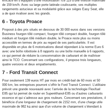
efficace en s’équipant d’une motorisation Tce 115 d’une vitesse maximale
de 159 km/h. Avec sa large porte latérale coulissante, ses multiples
rangements astucieux et sa modularité grâce aux sièges Easy Seat, elle
a de quoi rivaliser avec les grands.
6 - Toyota Proace
Proposé à des prix situés en dessous de 30 000 euros dans ses versions
Business fourgon tôlé compact, fourgon tôlé compact double, fourgon tôlé
médium et fourgon tôlé médium double, le Proace reste plus ou moins
accessible en termes de prix au regard de ses particularités. Il est
disponible en plus de 6 motorisations diesel répondant à la norme Euro 6
avec une boîte robotisée à 8 rapports ou une boîte manuelle à 6 rapports,
ce qui permet de réduire la consommation de carburant et de maîtriser
ainsi le TCO. Concernant ses configurations, il propose trois longueurs,
quatre versions et deux empattements.
7 - Ford Transit Connect
Pour seulement 139 euros HT par mois en crédit-bail de 60 mois et 50
000 km, les entreprises pourront s’offrir le Ford Transit Connect. L’utilitaire
prévoit une grande nouveauté avec l’arrivée de la technologie Flexifuel
E85 qui lui permet de rouler en Superéthanol-E85 ou d’autres carburants
essence et qui s’adresse aux gros rouleurs. Concernant ses prestations, il
bénéficie d’une longueur de chargement de 2152 mm, d’une charge utile
maximale de 982 kg ainsi que d’un volume de chargement s’étendant à