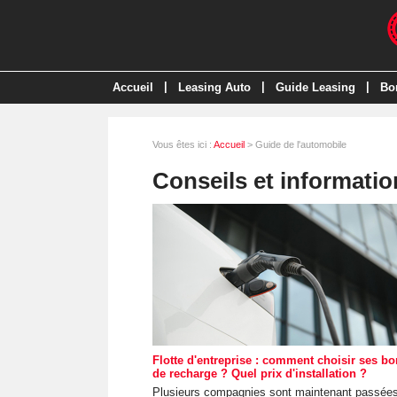
|
|
|
Accueil
Leasing Auto
Guide Leasing
Bo
Vous êtes ici :
Accueil
> Guide de l'automobile
Conseils et information
Flotte d'entreprise : comment choisir ses bo
de recharge ? Quel prix d'installation ?
Plusieurs compagnies sont maintenant passée