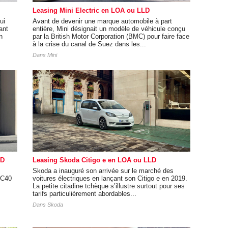
Leasing Mini Electric en LOA ou LLD
ui
Avant de devenir une marque automobile à part
ant
entière, Mini désignait un modèle de véhicule conçu
n
par la British Motor Corporation (BMC) pour faire face
à la crise du canal de Suez dans les...
Dans
Mini
LD
Leasing Skoda Citigo e en LOA ou LLD
Skoda a inauguré son arrivée sur le marché des
XC40
voitures électriques en lançant son Citigo e en 2019.
La petite citadine tchèque s’illustre surtout pour ses
tarifs particulièrement abordables...
Dans
Skoda