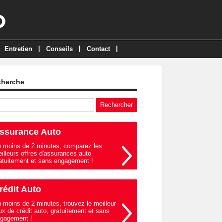
|
|
|
Entretien
Conseils
Contact
cherche
ssurance Auto
 moins de 2 minutes, comparez les
illeurs offres d'assurances auto
atuitement et sans engagement !
rédit Auto
 moins de 2 minutes, trouvez le meilleur
ux de crédit auto, gratuitement et sans
gagement !