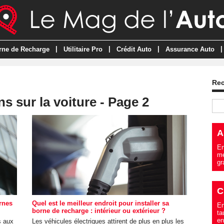
|
|
|
|
rne de Recharge
Utilitaire Pro
Crédit Auto
Assurance Auto
Re
s sur la voiture - Page 2
A
En
me
gr
C
rnes
Quel est le meilleur endroit pour installer sa
En
borne de recharge : intérieur ou extérieur ?
ta
en
s aux
Les véhicules électriques attirent de plus en plus les