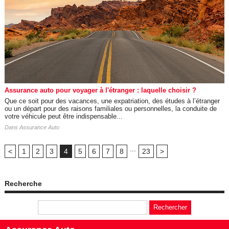
Assurance auto pour voyager à l'étranger : laquelle choisir ?
Que ce soit pour des vacances, une expatriation, des études à l’étranger
ou un départ pour des raisons familiales ou personnelles, la conduite de
votre véhicule peut être indispensable...
Dans
Assurance Auto
...
<
1
2
3
4
5
6
7
8
23
>
Recherche