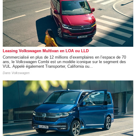
Leasing Volkswagen Multivan en LOA ou LLD
Commercialisé en plus de 12 millions d’exemplaires en l’espace de 70
ans, le Volkswagen Combi est un modèle iconique sur le segment des
VUL. Appelé également Transporter, California ou...
Dans
Volkswagen